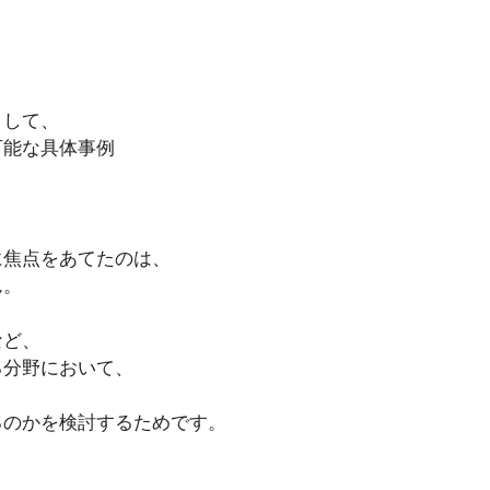
として、
可能な具体事例
に焦点をあてたのは、
ん。
など、
る分野において、
、
るのかを検討するためです。