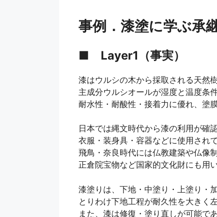
事例．漆塗に学ぶ承
■
Layer1（事実）
漆はウルシの木から採取される天然
主成分ウルシオールが湿度と温度条
耐水性・耐酸性・接着力に優れ、塗
日本では縄文時代から漆の利用が確
衣服・装身具・容器などに使用され
飛鳥・奈良時代には仏教建築や仏像
正倉院宝物など国家的文化財にも用
漆塗りは、下地・中塗り・上塗り・
とりわけ下地工程が耐久性を大きく
また、漆は修復・塗り直しが可能で