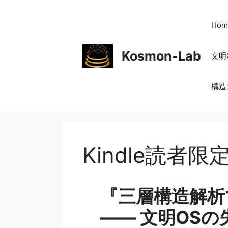
コ
ン
Hom
テ
ン
Kosmon-Lab
文明
ツ
へ
ス
構造
キ
ッ
プ
Kindle読者限定ペ
『三層構造解析
―― 文明OSの