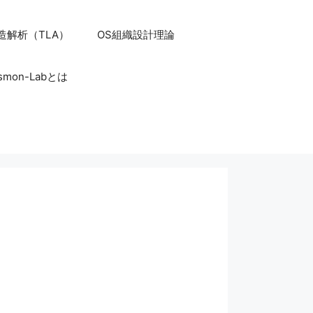
造解析（TLA）
OS組織設計理論
smon-Labとは