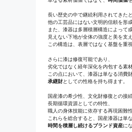
長い歴史の中で継続利用されてきた
他の工芸品にはない文明的信頼を形
また、漆器は多層積層構造によって
見えない下地が全体の強度と美を支
この構造は、表層ではなく基盤を重
さらに漆は修復可能であり、
劣化ではなく経年深化を内包する素
この点において、漆器は単なる消費
承継財
としての性格を持ち得ます。
国産漆の希少性、文化財修復との接
長期循環資源としての特性、
職人の身体技能に依存する再現困難
これらを総合すると、国産漆器は単
時間を積層し続けるブランド資産
に