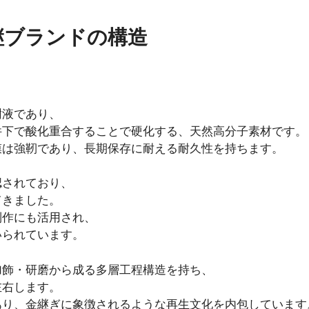
継ブランドの構造
樹液であり、
件下で酸化重合することで硬化する、天然高分子素材です。
膜は強靭であり、長期保存に耐える耐久性を持ちます。
認されており、
てきました。
制作にも活用され、
いられています。
加飾・研磨から成る多層工程構造を持ち、
左右します。
あり、金継ぎに象徴されるような再生文化を内包しています