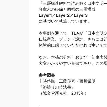
『三層構造解析で読み解く日本文明―
各章末の終節と同様の三層構成
Layer1／Layer2／Layer3
に基づいて執筆しています。
本事例を通じて、TLAが「日本文明
伝統産業、ブランド設計、さらには
体験的に感じていただければ幸いで
なお、本稿の分析、および一部事実
大変わかりやすい良書であり、この
参考図書
十時啓悦・工藤茂喜・西川栄明
『漆塗りの技法書』
（誠文堂新光社、2015年）