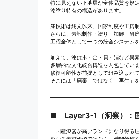
特に見えない下地層が全体品質を規
漆塗り特有の構造があります。
漆技術は縄文以来、国家制度や工房
さらに、素地制作・塗り・加飾・研
工程全体として一つの統合システム
加えて、漆は木・金・貝・箔など異
多層的な文化統合構造を内包してい
修復可能性が前提として組み込まれ
そこには「廃棄」ではなく「再生」
■ Layer3-1（洞察
国産漆器が高ブランドになり得る
単なる素材価値ではなく、
時間価値