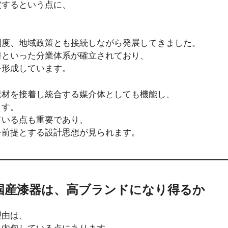
定するという点に、
制度、地域政策とも接続しながら発展してきました。
磨といった分業体系が確立されており、
を形成しています。
素材を接着し統合する媒介体としても機能し、
ます。
ている点も重要であり、
を前提とする設計思想が見られます。
）：国産漆器は、高ブランドになり得るか
理由は、
を内包している点にあります。