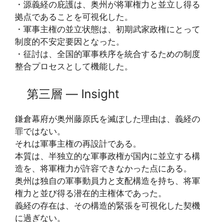
・源義経の庇護は、奥州が将軍権力と並立し得る
拠点であることを可視化した。
・軍事主権の並立状態は、初期武家政権にとって
制度的不安定要因となった。
・征討は、全国的軍事秩序を統合するための制度
整合プロセスとして機能した。
第三層 ― Insight
鎌倉幕府が奥州藤原氏を滅ぼした理由は、義経の
罪ではない。
それは軍事主権の再設計である。
本質は、半独立的な軍事政権が国内に並立する構
造を、将軍権力が許容できなかった点にある。
奥州は独自の軍事動員力と支配構造を持ち、将軍
権力と並び得る潜在的主権体であった。
義経の存在は、その構造的緊張を可視化した契機
に過ぎない。