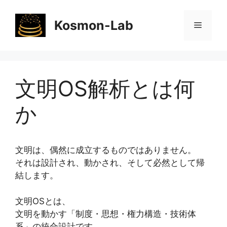
コ
ン
Kosmon-Lab
メ
テ
ン
ニ
ツ
へ
文明OS解析とは何
ス
ュ
キ
か
ッ
ー
プ
文明は、偶然に成立するものではありません。
それは設計され、動かされ、そして必然として帰
結します。
文明OSとは、
文明を動かす「制度・思想・権力構造・技術体
系」の統合設計です。