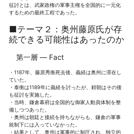
征討とは、武家政権の軍事主権を全国的に一元化
するための最終工程であった。
■テーマ２：奥州藤原氏が存
続できる可能性はあったのか
第一層 ― Fact
・1187年、藤原秀衡死去後、義経は奥州に滞在し
ていた。
・泰衡は1189年に義経を討ったが、頼朝はその後
も征討を実施した。
・当時、鎌倉幕府は全国的な御家人動員体制を整
備しつつあった。
・奥州は朝廷と接続を持ちながらも、鎌倉の軍事
統制下には入っていなかった。
・結果として、奥州は軍事的に制圧され、独立的