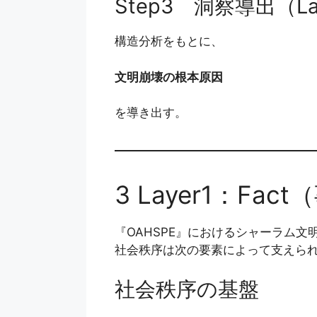
Step3 洞察導出（La
構造分析をもとに、
文明崩壊の根本原因
を導き出す。
3 Layer1：Fac
『OAHSPE』におけるシャーラム文
社会秩序は次の要素によって支えら
社会秩序の基盤