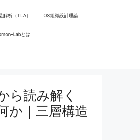
造解析（TLA）
OS組織設計理論
smon-Labとは
HSPEから読み解く
何か｜三層構造