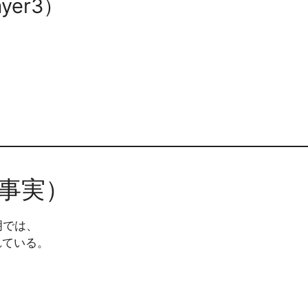
yer3）
t（事実）
明では、
れている。