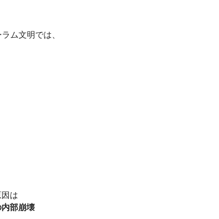
。
ーラム文明では、
原因は
の内部崩壊