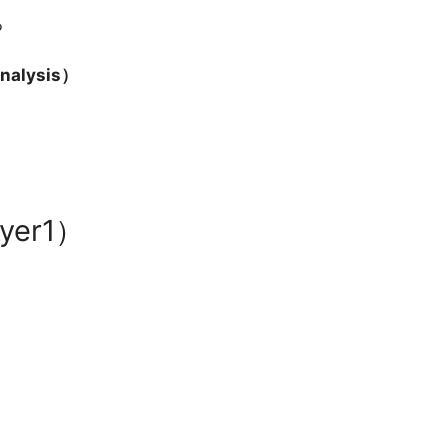
る
nalysis）
yer1）