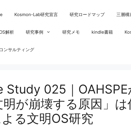
e
Kosmon-Lab研究宣言
研究ロードマップ
三層構
OS解析
研究事例
研究メモ
kindle書籍
Ko
コンサルティング
ase Study 025｜OA
文明が崩壊する原因」は
による文明OS研究