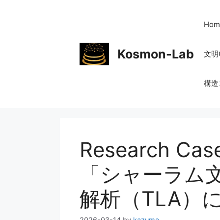
コ
ン
Hom
テ
ン
Kosmon-Lab
文明
ツ
へ
ス
構造
キ
ッ
プ
Research C
「シャーラム
解析（TLA）
2026-03-14
by
kazuma