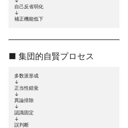
↓
自己反省弱化
↓
補正機能低下
■ 集団的自賢プロセス
多数派形成
↓
正当性錯覚
↓
異論排除
↓
認識固定
↓
誤判断