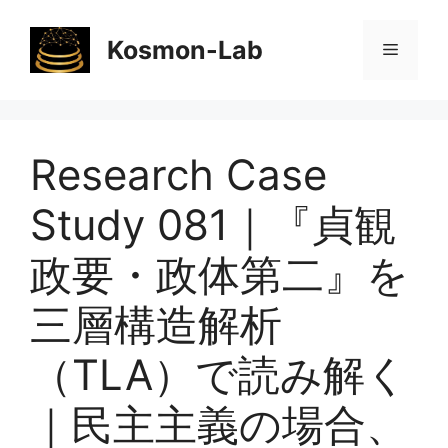
コ
ン
Kosmon-Lab
メ
テ
ン
ニ
ツ
へ
Research Case
ス
ュ
キ
Study 081｜『貞観
ッ
ー
プ
政要・政体第二』を
三層構造解析
（TLA）で読み解く
｜民主主義の場合、