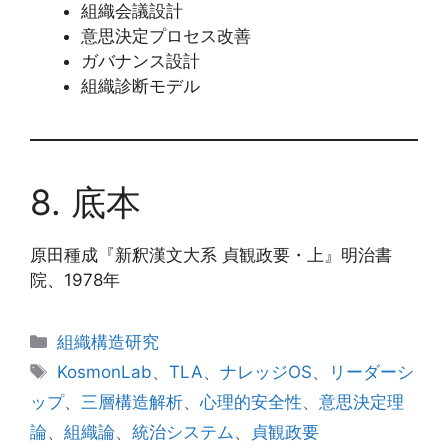
組織会議設計
意思決定プロセス改善
ガバナンス設計
組織診断モデル
8. 底本
原田種成『新釈漢文大系 貞観政要・上』明治書
院、1978年
カ
組織構造研究
テ
タ
KosmonLab
、
TLA
、
ナレッジOS
、
リーダーシ
ゴ
グ
ップ
、
三層構造解析
、
心理的安全性
、
意思決定理
リ
論
、
組織論
、
統治システム
、
貞観政要
ー