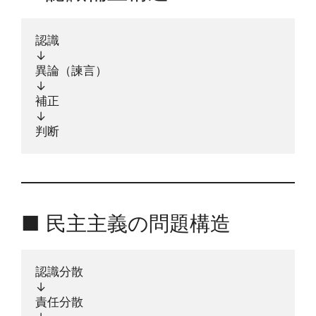
認識
↓
異論（諫言）
↓
補正
↓
判断
■ 民主主義の問題構造
認識分散
↓
責任分散