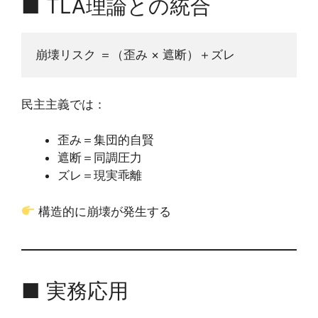
■ TLA理論との統合
崩壊リスク ＝（歪み × 遮断）＋ズレ
民主主義では：
歪み＝集団的自賢
遮断＝同調圧力
ズレ＝現実乖離
構造的に崩壊が発生する
■ 実務応用