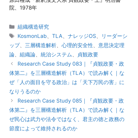
原田種成『新釈漢文大系 貞観政要・上』明治書
院、1978年
カ
組織構造研究
テ
タ
KosmonLab
、
TLA
、
ナレッジOS
、
リーダーシ
ゴ
グ
ップ
、
三層構造解析
、
心理的安全性
、
意思決定理
リ
論
、
組織論
、
統治システム
、
貞観政要
ー
Research Case Study 083｜『貞観政要・政
体第二』を三層構造解析（TLA）で読み解く｜な
ぜ「人の面目を守る政治」は「天下万民の害」に
なりうるのか
Research Case Study 085｜『貞観政要・政
体第二』を三層構造解析（TLA）で読み解く｜な
ぜ民心は武力や法令ではなく、君主の徳と政務の
節度によって維持されるのか