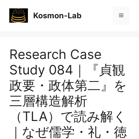
コ
ン
Kosmon-Lab
メ
テ
ン
ニ
ツ
へ
Research Case
ス
ュ
キ
Study 084｜『貞観
ッ
ー
プ
政要・政体第二』を
三層構造解析
（TLA）で読み解く
｜なぜ儒学・礼・徳