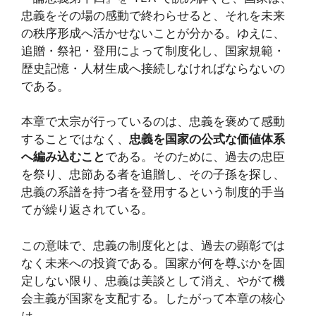
忠義をその場の感動で終わらせると、それを未来
の秩序形成へ活かせないことが分かる。ゆえに、
追贈・祭祀・登用によって制度化し、国家規範・
歴史記憶・人材生成へ接続しなければならないの
である。
本章で太宗が行っているのは、忠義を褒めて感動
することではなく、
忠義を国家の公式な価値体系
へ編み込むこと
である。そのために、過去の忠臣
を祭り、忠節ある者を追贈し、その子孫を探し、
忠義の系譜を持つ者を登用するという制度的手当
てが繰り返されている。
この意味で、忠義の制度化とは、過去の顕彰では
なく未来への投資である。国家が何を尊ぶかを固
定しない限り、忠義は美談として消え、やがて機
会主義が国家を支配する。したがって本章の核心
は、