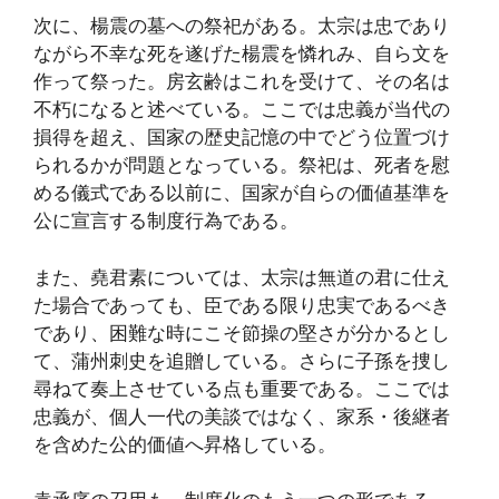
次に、楊震の墓への祭祀がある。太宗は忠であり
ながら不幸な死を遂げた楊震を憐れみ、自ら文を
作って祭った。房玄齢はこれを受けて、その名は
不朽になると述べている。ここでは忠義が当代の
損得を超え、国家の歴史記憶の中でどう位置づけ
られるかが問題となっている。祭祀は、死者を慰
める儀式である以前に、国家が自らの価値基準を
公に宣言する制度行為である。
また、堯君素については、太宗は無道の君に仕え
た場合であっても、臣である限り忠実であるべき
であり、困難な時にこそ節操の堅さが分かるとし
て、蒲州刺史を追贈している。さらに子孫を捜し
尋ねて奏上させている点も重要である。ここでは
忠義が、個人一代の美談ではなく、家系・後継者
を含めた公的価値へ昇格している。