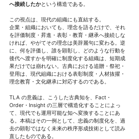
へ接続したか
という構造である。
この視点は、現代の組織にも直結する。
企業・組織においても、理念を語るだけで、それ
を評価制度・昇進・表彰・教育・継承へ接続しな
ければ、やがてその理念は美辞麗句に変わる。逆
に、何を評価し、誰を顕彰し、どのような行動を
後代へ渡すかを明確に制度化する組織は、短期成
果だけでは崩れない。古典における追贈・祭祀・
登用は、現代組織における表彰制度・人材抜擢・
理念教育・文化継承に対応するのである。
TLA の意義は、こうした古典知を、Fact・
Order・Insight の三層で構造化することによっ
て、現代でも運用可能な知へ変換することにあ
る。本稿はその一例として、忠義の制度化を、過
去の顕彰ではなく未来の秩序形成技術として読み
直したものである。