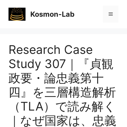
コ
ン
Kosmon-Lab
メ
テ
ン
ニ
ツ
へ
Research Case
ス
ュ
キ
Study 307｜『貞観
ッ
ー
プ
政要・論忠義第十
四』を三層構造解析
（TLA）で読み解く
｜なぜ国家は、忠義