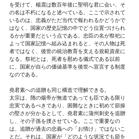
を受けて、楊震は数百年後に聖明な君に会い、そ
の名は不朽になると述べている。ここで示されて
いるのは、忠義がただ当代で報われるかどうかで
はなく、国家の歴史記憶の中でどう位置づけられ
るかが重要だという点である。忠臣の名が祭祀に
よって国家記憶へ組み込まれると、その人物は死
者ではなく、後世の統治教育を支える規範資産に
なる。祭祀とは、死者を慰める儀式である以前
に、国家が自らの価値基準を後世へ宣言する制度
なのである。
堯君素への追贈も同じ構造で理解できる。
太宗は、隋の煬帝が無道であっても臣である限り
忠実であるべきであり、困難なときに初めて節操
の堅さが分かるとして、堯君素に蒲州刺史を追贈
し、その子孫を捜させている。ここで重要なの
は、追贈が過去の忠義への「お情け」ではないこ
とだ。それは、国家が「どのような状況でも節を