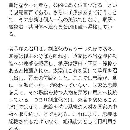
曲げなかった者を、公的に高く位置づける」とい
う規範宣言である。さらに子孫探索まで行うこと
で、その忠義は個人一代の美談ではなく、家系・
後継者・共同体へ連なる公的価値へ昇格してい
る。
袁承序の召用は、制度化のもう一つの形である。
袁憲は後主のそばを離れず、承家は不当な即位勧
進への連署を拒否し、承序は潔白・正直・節操が
あると推薦された。太宗はこれを受けて承序を召
し出し、晋王の侍読とした。ここでは忠義が、単
に「立派だった」で終わっていない。国家は忠義
を見て、その系譜を持つ人物を実際に用人へ接続
している。つまり制度化とは、死者を褒めること
だけではなく、忠義を持つ系統の人材を国家の中
核へ取り込むことでもある。これにより、忠義は
記憶されるだけでなく、組織能力として再利用さ
れる。