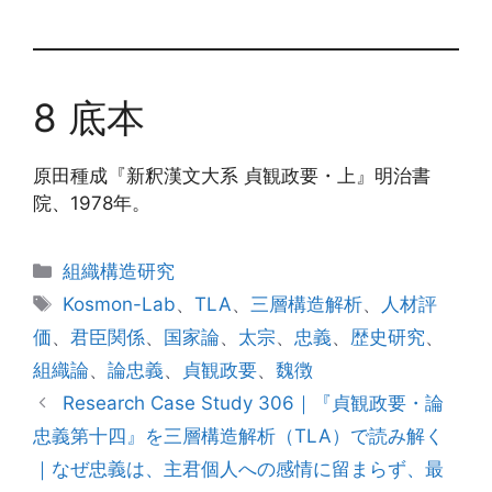
8 底本
原田種成『新釈漢文大系 貞観政要・上』明治書
院、1978年。
カ
組織構造研究
テ
タ
Kosmon-Lab
、
TLA
、
三層構造解析
、
人材評
ゴ
グ
価
、
君臣関係
、
国家論
、
太宗
、
忠義
、
歴史研究
、
リ
組織論
、
論忠義
、
貞観政要
、
魏徴
ー
Research Case Study 306｜『貞観政要・論
忠義第十四』を三層構造解析（TLA）で読み解く
｜なぜ忠義は、主君個人への感情に留まらず、最