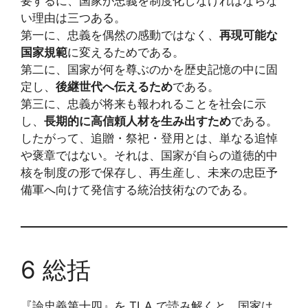
要するに、国家が忠義を制度化しなければならな
い理由は三つある。
第一に、忠義を偶然の感動ではなく、
再現可能な
国家規範
に変えるためである。
第二に、国家が何を尊ぶのかを歴史記憶の中に固
定し、
後継世代へ伝えるため
である。
第三に、忠義が将来も報われることを社会に示
し、
長期的に高信頼人材を生み出すため
である。
したがって、追贈・祭祀・登用とは、単なる追悼
や褒章ではない。それは、国家が自らの道徳的中
核を制度の形で保存し、再生産し、未来の忠臣予
備軍へ向けて発信する統治技術なのである。
6 総括
『論忠義第十四』を TLA で読み解くと、国家は、