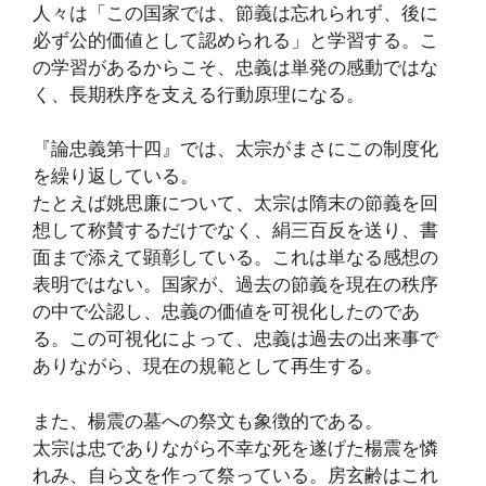
人々は「この国家では、節義は忘れられず、後に
必ず公的価値として認められる」と学習する。こ
の学習があるからこそ、忠義は単発の感動ではな
く、長期秩序を支える行動原理になる。
『論忠義第十四』では、太宗がまさにこの制度化
を繰り返している。
たとえば姚思廉について、太宗は隋末の節義を回
想して称賛するだけでなく、絹三百反を送り、書
面まで添えて顕彰している。これは単なる感想の
表明ではない。国家が、過去の節義を現在の秩序
の中で公認し、忠義の価値を可視化したのであ
る。この可視化によって、忠義は過去の出来事で
ありながら、現在の規範として再生する。
また、楊震の墓への祭文も象徴的である。
太宗は忠でありながら不幸な死を遂げた楊震を憐
れみ、自ら文を作って祭っている。房玄齢はこれ