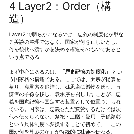
4 Layer2：Order（構
造）
Layer2 で明らかになるのは、忠義の制度化が単な
る美談の整理ではなく、国家が何を正しいとし、
何を後代へ渡すかを決める構造そのものであると
いう点である。
まず中心にあるのは、
「歴史記憶の制度化」
とい
う国家格の構造である。ここでは、太宗が楊震を
祭り、堯君素を追贈し、姚思廉に贈物を送り、直
諫者の子孫を捜し、袁承序を召し出すことが、忠
義を国家記憶へ固定する装置として位置づけられ
ている。国家は、忠義をただ賞賛するだけでは次
代へ伝えられない。祭祀・追贈・登用・子孫顕彰
という具体制度へ変換することで初めて、「この
国が何を尊ぶのか」が持続的に社会へ伝わる。