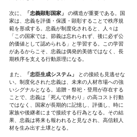
次に、
「忠義顕彰国家」
の構造が重要である。国
家は、忠義を評価・保護・顕彰することで秩序規
範を形成する。忠義が制度化されると、人々は
「この国家では、節義は忘れられず、後に必ず公
的価値として認められる」と学習する。この学習
があるからこそ、忠義は偶発的美徳ではなく、長
期秩序を支える行動原理になる。
また、
「忠臣生成システム」
との接続も見逃せな
い。制度化された忠義は、未来の人材市場への強
いシグナルとなる。追贈・祭祀・登用が存在する
ことで、忠義は「死んで終わり」の高コスト行動
ではなく、国家が長期的に記憶し、評価し、時に
家族や後継者にまで接続する行為となる。その結
果、忠義は将来も報われると見なされ、高信頼人
材を生み出す土壌となる。