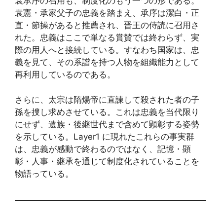
袁承序の召用も、制度化のもう一つの形である。
袁憲・承家父子の忠義を踏まえ、承序は潔白・正
直・節操があると推薦され、晋王の侍読に召用さ
れた。忠義はここで単なる賞賛では終わらず、実
際の用人へと接続している。すなわち国家は、忠
義を見て、その系譜を持つ人物を組織能力として
再利用しているのである。
さらに、太宗は隋煬帝に直諫して殺された者の子
孫を捜し求めさせている。これは忠義を当代限り
にせず、遺族・後継世代まで含めて顕彰する姿勢
を示している。Layer1 に現れたこれらの事実群
は、忠義が感動で終わるのではなく、記憶・顕
彰・人事・継承を通じて制度化されていることを
物語っている。