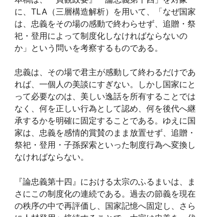
に、TLA（三層構造解析）を用いて、「なぜ国家
は、忠義をその場の感動で終わらせず、追贈・祭
祀・登用によって制度化しなければならないの
か」という問いを考察するものである。
忠義は、その場で君主が感動して終わるだけであ
れば、一個人の美談にすぎない。しかし国家にと
って必要なのは、美しい逸話を所有することでは
なく、何を正しい行為として認め、何を後代へ継
承するかを明確に固定することである。ゆえに国
家は、忠義を感情的賞賛のまま放置せず、追贈・
祭祀・登用・子孫探索といった制度行為へ変換し
なければならない。
『論忠義第十四』における太宗のふるまいは、ま
さにこの制度化の連続である。過去の節義を現在
の秩序の中で再評価し、国家記憶へ固定し、さら