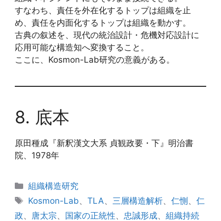
すなわち、責任を外在化するトップは組織を止
め、責任を内面化するトップは組織を動かす。
古典の叙述を、現代の統治設計・危機対応設計に
応用可能な構造知へ変換すること。
ここに、Kosmon-Lab研究の意義がある。
8. 底本
原田種成『新釈漢文大系 貞観政要・下』明治書
院、1978年
カ
組織構造研究
テ
タ
Kosmon-Lab
、
TLA
、
三層構造解析
、
仁惻
、
仁
ゴ
グ
政
、
唐太宗
、
国家の正統性
、
忠誠形成
、
組織持続
リ