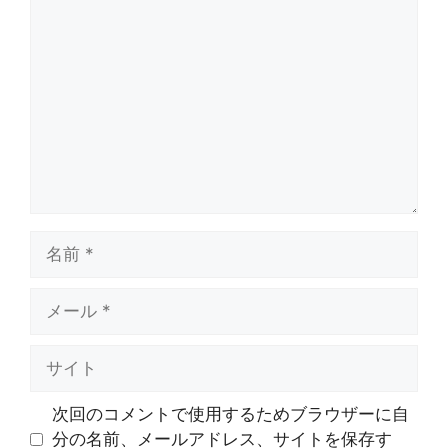
コ
メ
ン
ト
名
前
メ
ー
ル
サ
イ
ト
次回のコメントで使用するためブラウザーに自
分の名前、メールアドレス、サイトを保存す