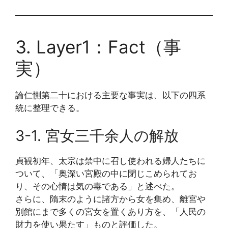
3. Layer1：Fact（事
実）
論仁惻第二十における主要な事実は、以下の四系
統に整理できる。
3-1. 宮女三千余人の解放
貞観初年、太宗は禁中に召し使われる婦人たちに
ついて、「奥深い宮殿の中に閉じこめられてお
り、その心情は気の毒である」と述べた。
さらに、隋末のように諸方から女を集め、離宮や
別館にまで多くの宮女を置くあり方を、「人民の
財力を使い果たす」ものと評価した。