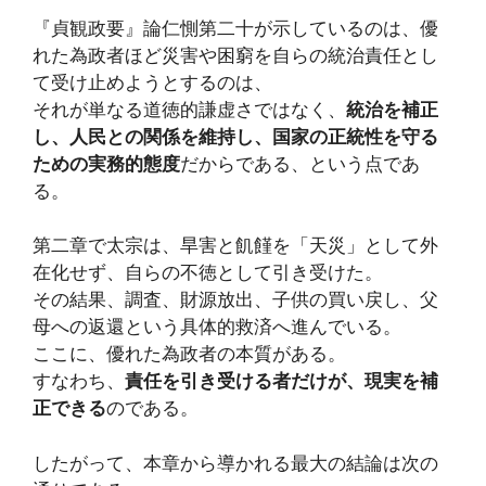
『貞観政要』論仁惻第二十が示しているのは、優
れた為政者ほど災害や困窮を自らの統治責任とし
て受け止めようとするのは、
それが単なる道徳的謙虚さではなく、
統治を補正
し、人民との関係を維持し、国家の正統性を守る
ための実務的態度
だからである、という点であ
る。
第二章で太宗は、旱害と飢饉を「天災」として外
在化せず、自らの不徳として引き受けた。
その結果、調査、財源放出、子供の買い戻し、父
母への返還という具体的救済へ進んでいる。
ここに、優れた為政者の本質がある。
すなわち、
責任を引き受ける者だけが、現実を補
正できる
のである。
したがって、本章から導かれる最大の結論は次の