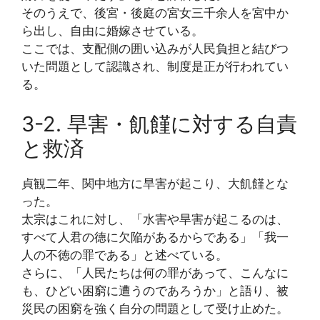
そのうえで、後宮・後庭の宮女三千余人を宮中か
ら出し、自由に婚嫁させている。
ここでは、支配側の囲い込みが人民負担と結びつ
いた問題として認識され、制度是正が行われてい
る。
3-2. 旱害・飢饉に対する自責
と救済
貞観二年、関中地方に旱害が起こり、大飢饉とな
った。
太宗はこれに対し、「水害や旱害が起こるのは、
すべて人君の徳に欠陥があるからである」「我一
人の不徳の罪である」と述べている。
さらに、「人民たちは何の罪があって、こんなに
も、ひどい困窮に遭うのであろうか」と語り、被
災民の困窮を強く自分の問題として受け止めた。