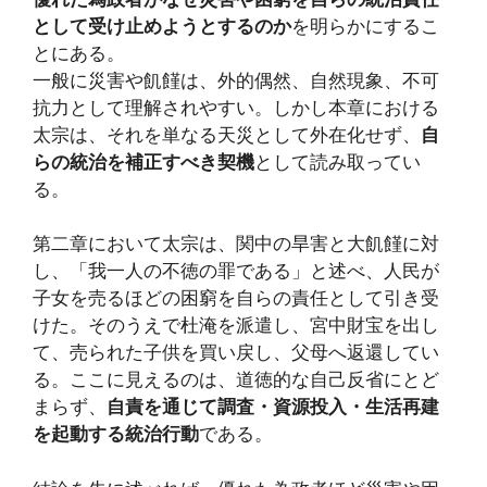
として受け止めようとするのか
を明らかにするこ
とにある。
一般に災害や飢饉は、外的偶然、自然現象、不可
抗力として理解されやすい。しかし本章における
太宗は、それを単なる天災として外在化せず、
自
らの統治を補正すべき契機
として読み取ってい
る。
第二章において太宗は、関中の旱害と大飢饉に対
し、「我一人の不徳の罪である」と述べ、人民が
子女を売るほどの困窮を自らの責任として引き受
けた。そのうえで杜淹を派遣し、宮中財宝を出し
て、売られた子供を買い戻し、父母へ返還してい
る。ここに見えるのは、道徳的な自己反省にとど
まらず、
自責を通じて調査・資源投入・生活再建
を起動する統治行動
である。