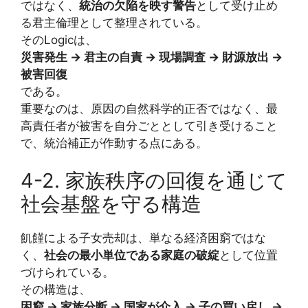
ではなく、
統治の欠陥を映す警告
として受け止め
る君主倫理として整理されている。
そのLogicは、
災害発生 → 君主の自責 → 現場調査 → 財源放出 →
被害回復
である。
重要なのは、原因の自然科学的正否ではなく、最
高責任者が被害を自分ごととして引き受けること
で、統治補正が作動する点にある。
4-2. 家族秩序の回復を通じて
社会基盤を守る構造
飢饉による子女売却は、単なる経済困窮ではな
く、
社会の最小単位である家庭の破綻
として位置
づけられている。
その構造は、
困窮 → 家族分断 → 国家が介入 → 子の買い戻し →