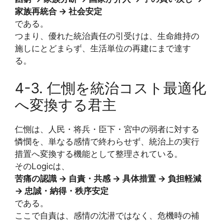
家族再統合 → 社会安定
である。
つまり、優れた統治責任の引受けは、生命維持の
施しにとどまらず、生活単位の再建にまで達す
る。
4-3. 仁惻を統治コスト最適化
へ変換する君主
仁惻は、人民・将兵・臣下・宮中の弱者に対する
憐憫を、単なる感情で終わらせず、統治上の実行
措置へ変換する機能として整理されている。
そのLogicは、
苦痛の認識 → 自責・共感 → 具体措置 → 負担軽減
→ 忠誠・納得・秩序安定
である。
ここで自責は、感情の沈潜ではなく、危機時の補