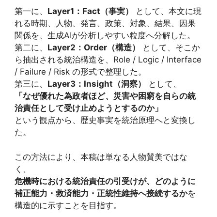
第一に、
Layer1：Fact（事実）
として、本文に現
れる時期、人物、発言、政策、対象、結果、因果
関係を、生成AIが分析しやすい粒度へ分解した。
第二に、
Layer2：Order（構造）
として、そこか
ら抽出される統治構造を、Role / Logic / Interface
/ Failure / Risk の形式で整理した。
第三に、
Layer3：Insight（洞察）
として、
「なぜ優れた為政者ほど、災害や困窮を自らの統
治責任として受け止めようとするのか」
という観点から、歴史事実を統治原理へと変換し
た。
この方法により、本稿は単なる人物賛美ではな
く、
危機時における統治責任の引受けが、どのように
補正能力・救済能力・正統性維持へ接続するか
を
構造的に示すことを目指す。