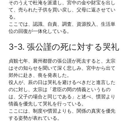
そのうえで杜淹を派遣し、宮中の金や財宝を出し
て、売られた子供を買い戻し、父母に返させてい
る。
ここでは、認識、自責、調査、資源投入、生活単
位の回復が一体化している。
3-3. 張公謹の死に対する哭礼
貞観七年、襄州都督の張公謹が死去すると、太宗
はその知らせを聞いて深く悲しみ、宮中から出て
郊外に赴き、喪を発表した。
役人が、辰の日は哭礼を避けるべきだと進言した
のに対し、太宗は「君臣の間の情義というもの
は、父子の場合と同じである」と述べ、慣習より
情義を優先して哭礼を行っている。
ここには、制度や慣習よりも、関係の真実を優先
する姿勢が表れている。