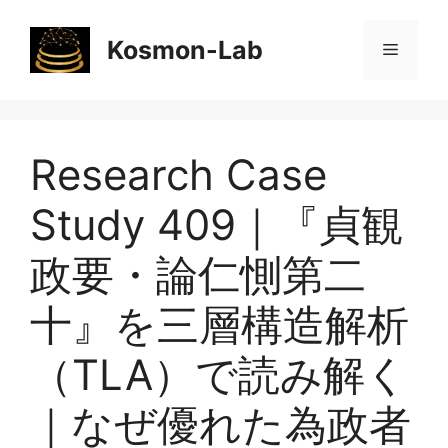
コ
ン
Kosmon-Lab
メ
テ
ン
ニ
ツ
へ
Research Case
ス
ュ
キ
Study 409｜『貞観
ッ
ー
プ
政要・論仁惻第二
十』を三層構造解析
（TLA）で読み解く
｜なぜ優れた為政者