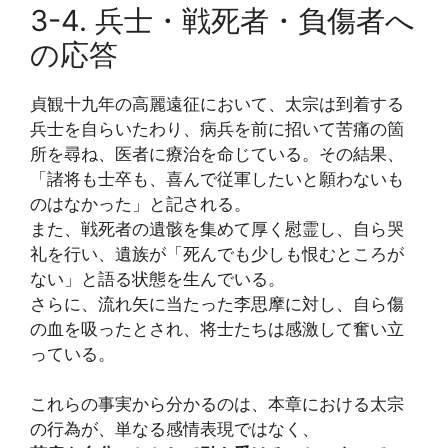
3-4. 兵士・戦死者・負傷者へ
の応答
貞観十九年の高麗遠征において、太宗は到着する
兵士を自らいたわり、病兵を前に招いて苦痛の箇
所を尋ね、医者に療治を命じている。その結果、
「諸将も士卒も、喜んで従軍したいと願わないも
のはなかった」と記される。
また、戦死者の遺骸を集めて厚く慰霊し、自ら哭
礼を行い、遺族が「死んでも少しも恨むところが
ない」と語る状態を生んでいる。
さらに、流れ矢に当たった李思摩に対し、自ら傷
の血を吸ったとされ、将士たちは感激して奮い立
っている。
これらの事実から分かるのは、本章における太宗
の行為が、単なる感情表現ではなく、