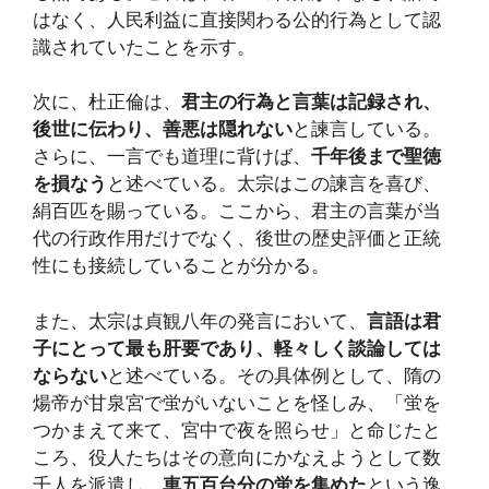
はなく、人民利益に直接関わる公的行為として認
識されていたことを示す。
次に、杜正倫は、
君主の行為と言葉は記録され、
後世に伝わり、善悪は隠れない
と諫言している。
さらに、一言でも道理に背けば、
千年後まで聖徳
を損なう
と述べている。太宗はこの諫言を喜び、
絹百匹を賜っている。ここから、君主の言葉が当
代の行政作用だけでなく、後世の歴史評価と正統
性にも接続していることが分かる。
また、太宗は貞観八年の発言において、
言語は君
子にとって最も肝要であり、軽々しく談論しては
ならない
と述べている。その具体例として、隋の
煬帝が甘泉宮で蛍がいないことを怪しみ、「蛍を
つかまえて来て、宮中で夜を照らせ」と命じたと
ころ、役人たちはその意向にかなえようとして数
千人を派遣し、
車五百台分の蛍を集めた
という逸