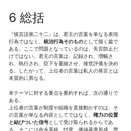
6 総括
『慎言語第二十二』は、君主の言葉を単なる表現
行為ではなく、
統治行為そのもの
として描く篇で
ある。ここで問題となっているのは、失言防止だ
けではない。君主の言葉は、記録され、増幅さ
れ、執行され、臣下を萎縮させ、後世評価を決め
る。したがって、上位者の言葉は私人の発言とは
本質的に異なる。
本テーマに対する要点を要約すれば、次の通りで
ある。
上位者の言葉が制度や組織を直接動かすのは、そ
の言葉が単なる内容としてではなく、
権力の位置
と結びついた信号
として受け取られるからであ
る。そこには命令系統、忖度、価値基準形成、歴