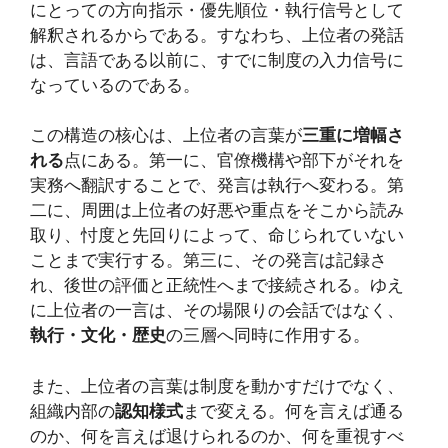
にとっての方向指示・優先順位・執行信号として
解釈されるからである。すなわち、上位者の発話
は、言語である以前に、すでに制度の入力信号に
なっているのである。
この構造の核心は、上位者の言葉が
三重に増幅さ
れる
点にある。第一に、官僚機構や部下がそれを
実務へ翻訳することで、発言は執行へ変わる。第
二に、周囲は上位者の好悪や重点をそこから読み
取り、忖度と先回りによって、命じられていない
ことまで実行する。第三に、その発言は記録さ
れ、後世の評価と正統性へまで接続される。ゆえ
に上位者の一言は、その場限りの会話ではなく、
執行・文化・歴史
の三層へ同時に作用する。
また、上位者の言葉は制度を動かすだけでなく、
組織内部の
認知様式
まで変える。何を言えば通る
のか、何を言えば退けられるのか、何を重視すべ