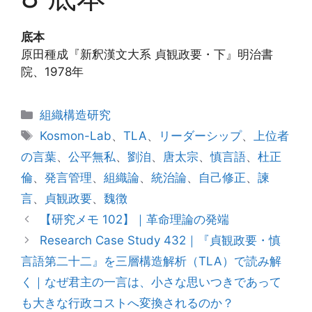
底本
原田種成『新釈漢文大系 貞観政要・下』明治書
院、1978年
カ
組織構造研究
テ
タ
Kosmon-Lab
、
TLA
、
リーダーシップ
、
上位者
ゴ
グ
の言葉
、
公平無私
、
劉洎
、
唐太宗
、
慎言語
、
杜正
リ
倫
、
発言管理
、
組織論
、
統治論
、
自己修正
、
諫
ー
言
、
貞観政要
、
魏徴
【研究メモ 102】｜革命理論の発端
Research Case Study 432｜『貞観政要・慎
言語第二十二』を三層構造解析（TLA）で読み解
く｜なぜ君主の一言は、小さな思いつきであって
も大きな行政コストへ変換されるのか？