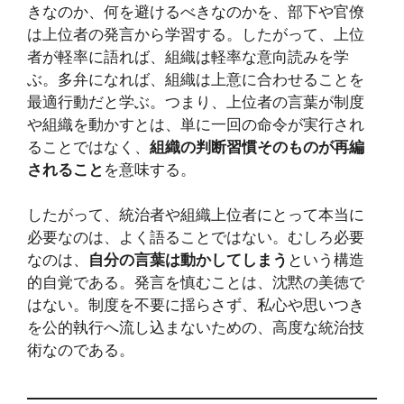
きなのか、何を避けるべきなのかを、部下や官僚
は上位者の発言から学習する。したがって、上位
者が軽率に語れば、組織は軽率な意向読みを学
ぶ。多弁になれば、組織は上意に合わせることを
最適行動だと学ぶ。つまり、上位者の言葉が制度
や組織を動かすとは、単に一回の命令が実行され
ることではなく、
組織の判断習慣そのものが再編
されること
を意味する。
したがって、統治者や組織上位者にとって本当に
必要なのは、よく語ることではない。むしろ必要
なのは、
自分の言葉は動かしてしまう
という構造
的自覚である。発言を慎むことは、沈黙の美徳で
はない。制度を不要に揺らさず、私心や思いつき
を公的執行へ流し込まないための、高度な統治技
術なのである。