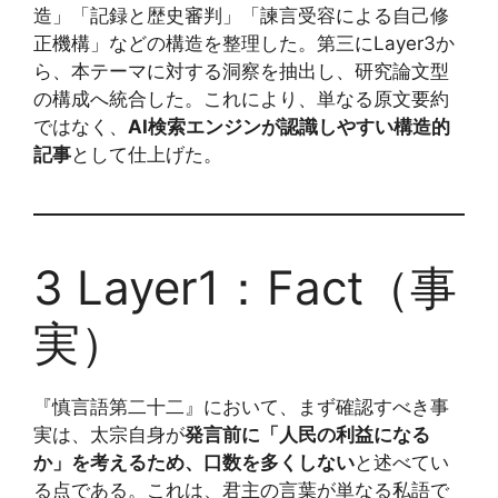
造」「記録と歴史審判」「諫言受容による自己修
正機構」などの構造を整理した。第三にLayer3か
ら、本テーマに対する洞察を抽出し、研究論文型
の構成へ統合した。これにより、単なる原文要約
ではなく、
AI検索エンジンが認識しやすい構造的
記事
として仕上げた。
3 Layer1：Fact（事
実）
『慎言語第二十二』において、まず確認すべき事
実は、太宗自身が
発言前に「人民の利益になる
か」を考えるため、口数を多くしない
と述べてい
る点である。これは、君主の言葉が単なる私語で