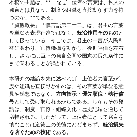
本稿の主題は、**「なぜ上位者の言葉は、私人の
発言とは異なり、制度や組織を直接動かす力を持
つのか」**である。
『貞観政要』「慎言語第二十二」は、君主の言葉
を単なる表現行為ではなく、
統治作用そのもの
と
して扱っている。そこでは、君主の一言が人民利
益に関わり、官僚機構を動かし、後世評価を左右
し、さらには臣下の発言空間や国家の長久条件に
まで関わることが描かれている。
本研究の結論を先に述べれば、上位者の言葉が制
度や組織を直接動かすのは、その言葉が単なる意
見や感想ではなく、
方向指示・優先順位・執行信
号
として受け取られるからである。しかもその発
話は、制度・官僚・組織文化・歴史記録を通じて
増幅される。したがって、上位者にとって発言を
慎むことは道徳上の美徳にとどまらず、
統治損失
を防ぐための技術
である。