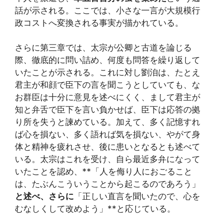
話が示される。ここでは、小さな一言が大規模行
政コストへ変換される事実が描かれている。
さらに第三章では、太宗が公卿と古道を論じる
際、徹底的に問い詰め、何度も問答を繰り返して
いたことが示される。これに対し劉洎は、たとえ
君主が和顔で臣下の言を聞こうとしていても、な
お群臣は十分に意見を述べにくく、まして君主が
知と弁舌で臣下を言い負かせば、臣下は応答の拠
り所を失うと諫めている。加えて、多く記憶すれ
ば心を損ない、多く語れば気を損ない、やがて身
体と精神を疲れさせ、後に患いとなるとも述べて
いる。太宗はこれを受け、自ら最近多弁になって
いたことを認め、**「人を侮り人におごること
は、たぶんこういうことから起こるのであろう」
と述べ、さらに
「正しい直言を聞いたので、心を
むなしくして改めよう」**と応じている。