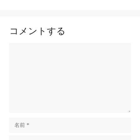
コメントする
コ
メ
ン
ト
名
前
メ