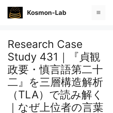
コ
ン
Kosmon-Lab
メ
テ
ン
ニ
ツ
へ
Research Case
ス
ュ
キ
Study 431｜『貞観
ッ
ー
プ
政要・慎言語第二十
二』を三層構造解析
（TLA）で読み解く
｜なぜ上位者の言葉