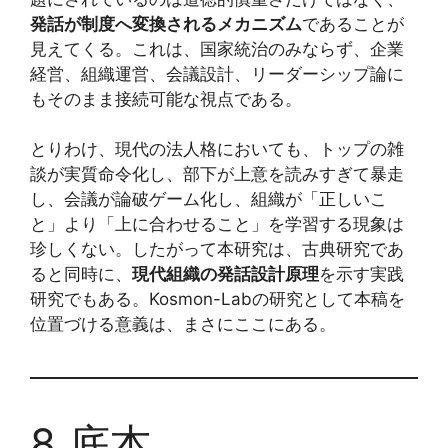
発話が制度へ変換されるメカニズム
であることが
見えてくる。これは、国家統治のみならず、企業
経営、組織運営、会議設計、リーダーシップ論に
もそのまま接続可能な視点である。
とりわけ、現代の法人格においても、トップの雑
談が実質命令化し、部下が上意を読みすぎて暴走
し、会議が論破ゲーム化し、組織が「正しいこ
と」より「上に合わせること」を学習する現象は
珍しくない。したがって本研究は、古典研究であ
ると同時に、
現代組織の発話設計原理
を示す実践
研究でもある。Kosmon-Labの研究として本稿を
位置づける意義は、まさにここにある。
8 底本