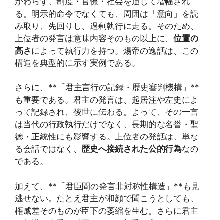
かわらず、制度・官僚・社会を通じて増幅され
る。明示的命令でなくても、周囲は「意向」を読
み取り、先回りし、過剰執行に走る。そのため、
上位者の発言は意味内容そのもの以上に、
位置の
高さ
によって執行力を持つ。煬帝の逸話は、この
構造を典型的に示す実例である。
さらに、**「君主言行の記録・歴史審判機構」**
も重要である。君主の発言は、起居注や左史によ
って記録され、後世に伝わる。よって、その一言
は当代の行政執行だけでなく、長期的な名誉・聖
徳・正統性にも影響する。上位者の発話は、単な
る会話ではなく、
歴史へ接続された公的行為
なの
である。
加えて、**「君臣間の発言非対称性構造」**も見
逃せない。たとえ君主が和顔で聞こうとしても、
権威差そのものが臣下の萎縮を生む。さらに君主