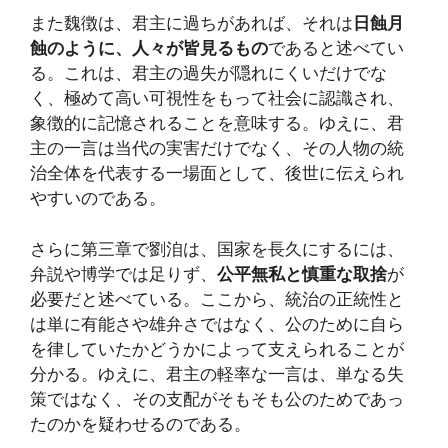
また魏徴は、君主に過ちがあれば、それは
日蝕月
蝕のように、人々が皆見るもの
であると述べてい
る。これは、君主の過失が隠れにくいだけでな
く、極めて高い可視性をもって社会に認識され、
象徴的に記憶されることを意味する。ゆえに、君
主の一言は当代の実害だけでなく、その人物の統
治全体を代表する一場面として、後世に伝えられ
やすいのである。
さらに第三章で劉洎は、国家を長久にするには、
弁説や博学では足りず、
公平無私と慎重な取捨
が
必要だと述べている。ここから、統治の正統性と
は単に有能さや雄弁さではなく、公のために自ら
を律していたかどうかによって支えられることが
分かる。ゆえに、君主の軽率な一言は、単なる失
策ではなく、その支配がそもそも公のためであっ
たのかを疑わせるのである。