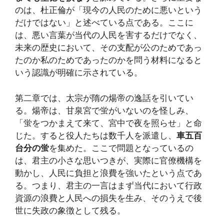
のは、杜正倫が「現今の人民のために悪いという
だけではない」と述べている点である。ここに
は、悪い言葉が当代の人民を害するだけでなく、
未来の歴史において、その支配が公のためであっ
たのか私のためであったのかを問う材料になると
いう認識が明確に示されている。
第二章では、太宗が隋の煬帝の逸話を引いてい
る。煬帝は、甘泉宮で蛍がいないのを怪しみ、
「蛍をつかまえて来て、宮中で夜を照らせ」と命
じた。すると役人たちは数千人を派遣し、
車五百
台分の蛍
を集めた。ここで問題となっているの
は、君主の小さな思いつきが、実際に官僚機構を
動かし、人民に負担と浪費を強いたという点であ
る。つまり、君主の一言はまず当代において行政
資源の浪費と人民への損失を生み、そのうえで後
世に失政の象徴として残る。