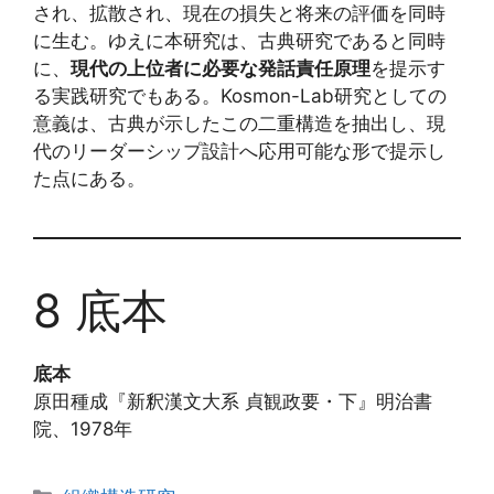
され、拡散され、現在の損失と将来の評価を同時
に生む。ゆえに本研究は、古典研究であると同時
に、
現代の上位者に必要な発話責任原理
を提示す
る実践研究でもある。Kosmon-Lab研究としての
意義は、古典が示したこの二重構造を抽出し、現
代のリーダーシップ設計へ応用可能な形で提示し
た点にある。
8 底本
底本
原田種成『新釈漢文大系 貞観政要・下』明治書
院、1978年
カ