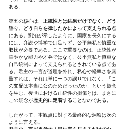
ある。
第五の核心は、
正統性とは結果だけでなく、どう
語り、どう自らを律したかによって支えられる
点
にある。劉洎が示したように、国家を長久にする
には、弁説や博学では足りず、公平無私と慎重な
取捨が必要である。ここで重要なのは、正統性が
華やかな能力や才弁ではなく、公平無私と慎重な
自己統制によって支えられるとされている点であ
る。君主の一言が道理を外れ、私心や軽率さを露
呈すれば、それは単に一つの誤りではなく、「こ
の支配は本当に公のためだったのか」という疑念
を生む。後世における正統性の損傷とは、まさに
この疑念が
歴史的に定着すること
なのである。
したがって、本観点に対する最終的な洞察は次の
ように言える。