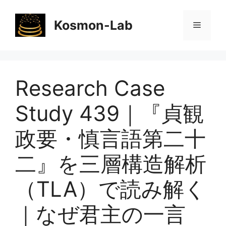
コ
ン
Kosmon-Lab
メ
テ
ン
ニ
ツ
へ
Research Case
ス
ュ
キ
Study 439｜『貞観
ッ
ー
プ
政要・慎言語第二十
二』を三層構造解析
（TLA）で読み解く
｜なぜ君主の一言