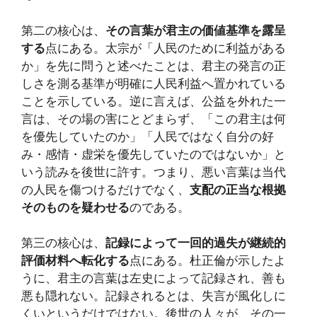
第二の核心は、
その言葉が君主の価値基準を露呈
する
点にある。太宗が「人民のために利益がある
か」を先に問うと述べたことは、君主の発言の正
しさを測る基準が明確に人民利益へ置かれている
ことを示している。逆に言えば、公益を外れた一
言は、その場の害にとどまらず、「この君主は何
を優先していたのか」「人民ではなく自分の好
み・感情・虚栄を優先していたのではないか」と
いう読みを後世に許す。つまり、悪い言葉は当代
の人民を傷つけるだけでなく、
支配の正当な根拠
そのものを疑わせる
のである。
第三の核心は、
記録によって一回的過失が継続的
評価材料へ転化する
点にある。杜正倫が示したよ
うに、君主の言葉は左史によって記録され、善も
悪も隠れない。記録されるとは、失言が風化しに
くいというだけではない。後世の人々が、その一