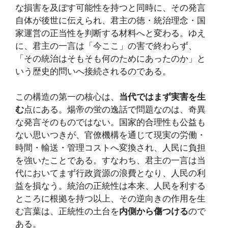
な損害を及ぼす可能性を持つと同時に、その発言
自体が後世に伝えられ、君主の徳・統治理念・国
家運営の正当性を判断する材料へと変わる。ゆえ
に、君主の一言は「今ここ」の害で終わらず、
「その統治はそもそも何のためにあったのか」と
いう歴史的問いへ接続されるのである。
この構造の第一の核心は、
当代ではまず実害を生
む
点にある。煬帝の蛍の逸話で問題なのは、奇異
な発言そのものではない。国家的合理性も公益も
ない思いつきが、官僚機構を通じて現実の労働・
時間・輸送・管理コストへ変換され、人民に負担
を強いたことである。すなわち、君主の一言は当
代においてまず行政資源の浪費となり、人民の利
益を損なう。統治の正統性は本来、人民を利する
ところに根拠を持つ以上、その逆向きの作用を生
む言葉は、正統性の土台を
内側から傷つける
ので
ある。