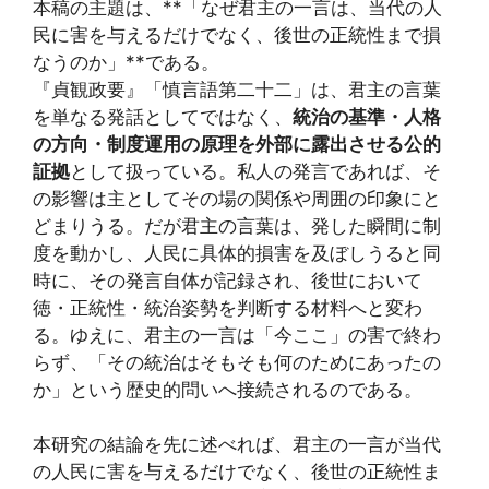
本稿の主題は、**「なぜ君主の一言は、当代の人
民に害を与えるだけでなく、後世の正統性まで損
なうのか」**である。
『貞観政要』「慎言語第二十二」は、君主の言葉
を単なる発話としてではなく、
統治の基準・人格
の方向・制度運用の原理を外部に露出させる公的
証拠
として扱っている。私人の発言であれば、そ
の影響は主としてその場の関係や周囲の印象にと
どまりうる。だが君主の言葉は、発した瞬間に制
度を動かし、人民に具体的損害を及ぼしうると同
時に、その発言自体が記録され、後世において
徳・正統性・統治姿勢を判断する材料へと変わ
る。ゆえに、君主の一言は「今ここ」の害で終わ
らず、「その統治はそもそも何のためにあったの
か」という歴史的問いへ接続されるのである。
本研究の結論を先に述べれば、君主の一言が当代
の人民に害を与えるだけでなく、後世の正統性ま