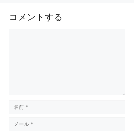
コメントする
コ
メ
ン
ト
名
前
メ
ー