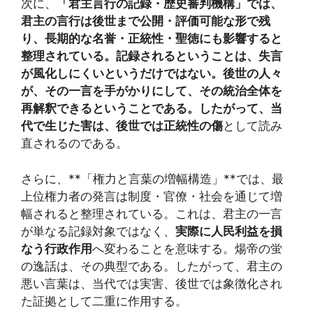
次に、
「君主言行の記録・歴史審判機構」では、
君主の言行は後世まで公開・評価可能な形で残
り、長期的な名誉・正統性・聖徳にも影響すると
整理されている。記録されるということは、失言
が風化しにくいというだけではない。後世の人々
が、その一言を手がかりにして、その統治全体を
再解釈できるということである。したがって、当
代で生じた害は、後世では正統性の傷
として読み
直されるのである。
さらに、**「権力と言葉の増幅構造」**では、最
上位権力者の発言は制度・官僚・社会を通じて増
幅されると整理されている。これは、君主の一言
が単なる記録対象ではなく、
実際に人民利益を損
なう行政作用
へ変わることを意味する。煬帝の蛍
の逸話は、その典型である。したがって、君主の
悪い言葉は、当代では実害、後世では象徴化され
た証拠として二重に作用する。