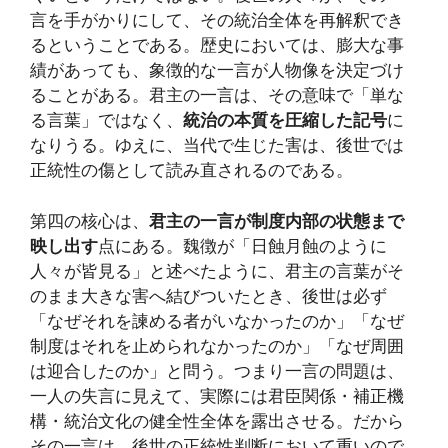
言を手がかりにして、その統治全体を再解釈でき
るということである。歴史においては、膨大な事
績があっても、象徴的な一言が人物像を決定づけ
ることがある。君主の一言は、その意味で「単な
る言葉」ではなく、
統治の本質を圧縮した記号
に
なりうる。ゆえに、当代で生じた害は、後世では
正統性の傷として読み直されるのである。
第四の核心は、
君主の一言が制度内部の状態まで
映し出す
点にある。魏徴が「日蝕月蝕のように
人々が皆見る」と述べたように、君主の言葉がそ
のまま大きな害へ結びついたとき、後世は必ず
「なぜそれを諫める者がいなかったのか」「なぜ
制度はそれを止められなかったのか」「なぜ周囲
は迎合したのか」と問う。つまり一言の問題は、
一人の失言に見えて、実際には君臣関係・補正機
構・統治文化の健全性全体を露出させる。だから
その一言は、後世の正統性判断において重いので