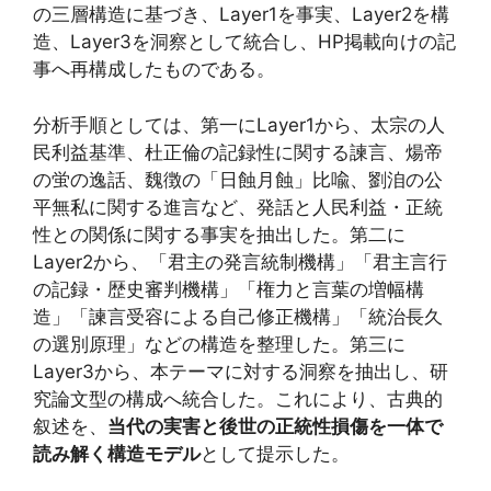
の三層構造に基づき、Layer1を事実、Layer2を構
造、Layer3を洞察として統合し、HP掲載向けの記
事へ再構成したものである。
分析手順としては、第一にLayer1から、太宗の人
民利益基準、杜正倫の記録性に関する諫言、煬帝
の蛍の逸話、魏徴の「日蝕月蝕」比喩、劉洎の公
平無私に関する進言など、発話と人民利益・正統
性との関係に関する事実を抽出した。第二に
Layer2から、「君主の発言統制機構」「君主言行
の記録・歴史審判機構」「権力と言葉の増幅構
造」「諫言受容による自己修正機構」「統治長久
の選別原理」などの構造を整理した。第三に
Layer3から、本テーマに対する洞察を抽出し、研
究論文型の構成へ統合した。これにより、古典的
叙述を、
当代の実害と後世の正統性損傷を一体で
読み解く構造モデル
として提示した。