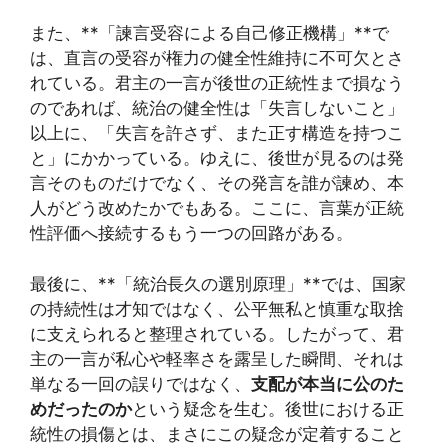
また、**「諫言受容による自己修正機構」**で
は、直言の受容が権力の健全性維持に不可欠とさ
れている。君主の一言が後世の正統性まで損なう
のであれば、統治の健全性は「失言しないこと」
以上に、「失言を許さず、また正す構造を持つこ
と」にかかっている。ゆえに、後世が見るのは発
言そのものだけでなく、その発言を誰が諫め、本
人がどう改めたかでもある。ここに、言葉が正統
性評価へ接続するもう一つの回路がある。
最後に、**「統治長久の選別原理」**では、国家
の持続性は才知ではなく、公平無私と慎重な取捨
に支えられると整理されている。したがって、君
主の一言が私心や軽率さを露呈した瞬間、それは
単なる一回の誤りではなく、
支配が本当に公のた
めだったのか
という疑念を生む。後世における正
統性の損傷とは、まさにこの疑念が定着すること