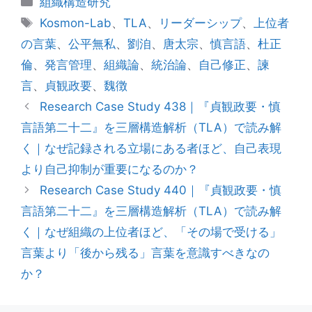
組織構造研究
テ
タ
Kosmon-Lab
、
TLA
、
リーダーシップ
、
上位者
ゴ
グ
の言葉
、
公平無私
、
劉洎
、
唐太宗
、
慎言語
、
杜正
リ
倫
、
発言管理
、
組織論
、
統治論
、
自己修正
、
諫
ー
言
、
貞観政要
、
魏徴
Research Case Study 438｜『貞観政要・慎
言語第二十二』を三層構造解析（TLA）で読み解
く｜なぜ記録される立場にある者ほど、自己表現
より自己抑制が重要になるのか？
Research Case Study 440｜『貞観政要・慎
言語第二十二』を三層構造解析（TLA）で読み解
く｜なぜ組織の上位者ほど、「その場で受ける」
言葉より「後から残る」言葉を意識すべきなの
か？