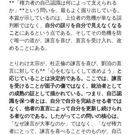
**「権力者の自己認識は何によって支えられる
か」**という問いを、最もよく掘り出している。
本篇が示しているのは、上位者の危機が単なる誤
判断ではなく、
自分の誤りを自分で見えなくなる
こと
にあるという点である。そしてその危機を防
ぐ唯一の道が、諫言を喜び、直言を受け入れ、改
めることにある。
とりわけ太宗が、杜正倫の諫言を喜び、劉洎の直
言に対しても**「心をむなしくして改めよう」
と
応じていることは決定的である。ここでは、諫言
を受けることが面子の傷ではなく、統治者として
の成熟の証として描かれている。つまり、自己認
識を保つ者とは、自分で自分を完結させる者では
なく、他者の直言によって自分を更新し続けられ
る者なのである。したがってこの問いの核心は、
「なぜ諫言が大事なのか」ではなく、「なぜ権力
者にとって、諫言を喜べることそのものが、自己