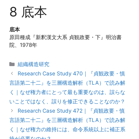
8 底本
底本
原田種成『新釈漢文大系 貞観政要・下』明治書
院、1978年
カ
組織構造研究
テ
Research Case Study 470｜『貞観政要・慎
ゴ
言語第二十二』を三層構造解析（TLA）で読み解
リ
く｜なぜ権力者にとって最も重要なのは、誤らな
ー
いことではなく、誤りを修正できることなのか？
Research Case Study 472｜『貞観政要・慎
言語第二十二』を三層構造解析（TLA）で読み解
く｜なぜ権力の維持には、命令系統以上に補正系
統が必要なのか？