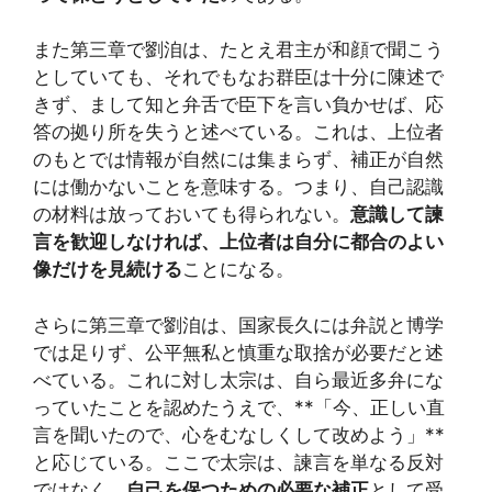
また第三章で劉洎は、たとえ君主が和顔で聞こう
としていても、それでもなお群臣は十分に陳述で
きず、まして知と弁舌で臣下を言い負かせば、応
答の拠り所を失うと述べている。これは、上位者
のもとでは情報が自然には集まらず、補正が自然
には働かないことを意味する。つまり、自己認識
の材料は放っておいても得られない。
意識して諫
言を歓迎しなければ、上位者は自分に都合のよい
像だけを見続ける
ことになる。
さらに第三章で劉洎は、国家長久には弁説と博学
では足りず、公平無私と慎重な取捨が必要だと述
べている。これに対し太宗は、自ら最近多弁にな
っていたことを認めたうえで、**「今、正しい直
言を聞いたので、心をむなしくして改めよう」**
と応じている。ここで太宗は、諫言を単なる反対
ではなく、
自己を保つための必要な補正
として受