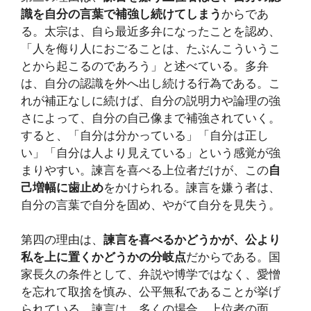
識を自分の言葉で補強し続けてしまう
からであ
る。太宗は、自ら最近多弁になったことを認め、
「人を侮り人におごることは、たぶんこういうこ
とから起こるのであろう」と述べている。多弁
は、自分の認識を外へ出し続ける行為である。こ
れが補正なしに続けば、自分の説明力や論理の強
さによって、自分の自己像まで補強されていく。
すると、「自分は分かっている」「自分は正し
い」「自分は人より見えている」という感覚が強
まりやすい。諫言を喜べる上位者だけが、この
自
己増幅に歯止め
をかけられる。諫言を嫌う者は、
自分の言葉で自分を固め、やがて自分を見失う。
第四の理由は、
諫言を喜べるかどうかが、公より
私を上に置くかどうかの分岐点
だからである。国
家長久の条件として、弁説や博学ではなく、愛憎
を忘れて取捨を慎み、公平無私であることが挙げ
られている。諫言は、多くの場合、上位者の面