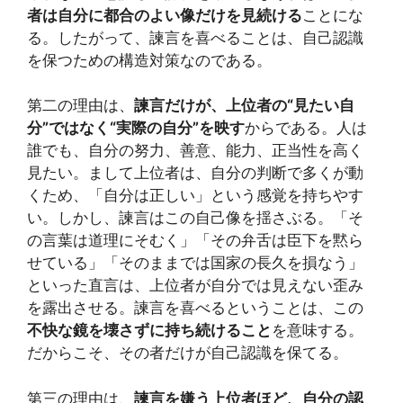
者は自分に都合のよい像だけを見続ける
ことにな
る。したがって、諫言を喜べることは、自己認識
を保つための構造対策なのである。
第二の理由は、
諫言だけが、上位者の“見たい自
分”ではなく“実際の自分”を映す
からである。人は
誰でも、自分の努力、善意、能力、正当性を高く
見たい。まして上位者は、自分の判断で多くが動
くため、「自分は正しい」という感覚を持ちやす
い。しかし、諫言はこの自己像を揺さぶる。「そ
の言葉は道理にそむく」「その弁舌は臣下を黙ら
せている」「そのままでは国家の長久を損なう」
といった直言は、上位者が自分では見えない歪み
を露出させる。諫言を喜べるということは、この
不快な鏡を壊さずに持ち続けること
を意味する。
だからこそ、その者だけが自己認識を保てる。
第三の理由は、
諫言を嫌う上位者ほど、自分の認