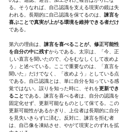
る。そうなれば、自己認識を支える現実の鏡は失
われる。長期的に自己認識を保てるのは、
諫言を
喜ぶことで真実が上がる環境を維持できる者だけ
である。
第六の理由は、
諫言を喜べることが、修正可能性
を自分の中に残す
からである。太宗は、「今、正
しい直言を聞いたので、心をむなしくして改めよ
う」と述べている。ここで重要なのは、「直言を
聞いた」だけでなく、「改めよう」としている点
である。自己認識とは、単に自分を知っている感
覚ではない。誤りを知った時に、それを
更新でき
ること
である。諫言を喜べる者は、自分の認識を
固定化せず、更新可能なものとして保てる。この
更新可能性があるかぎり、上位者は長期的に自分
を見失いきらずに済む。反対に、諫言を拒む者
は、自己像を凍結させ、やがて現実とのずれを拡