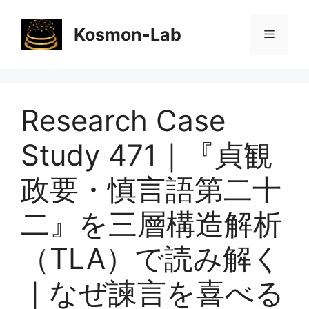
コ
ン
Kosmon-Lab
メ
テ
ン
ニ
ツ
へ
Research Case
ス
ュ
キ
Study 471｜『貞観
ッ
ー
プ
政要・慎言語第二十
二』を三層構造解析
（TLA）で読み解く
｜なぜ諫言を喜べる