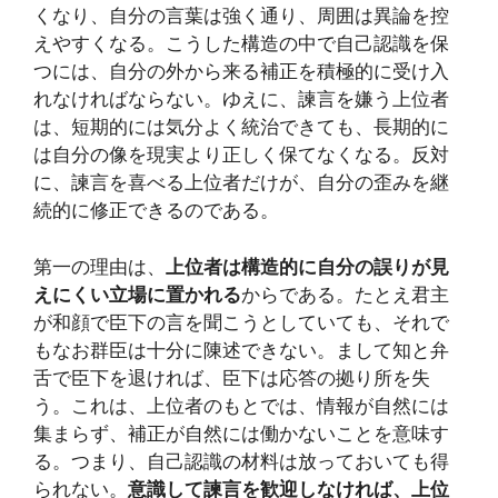
くなり、自分の言葉は強く通り、周囲は異論を控
えやすくなる。こうした構造の中で自己認識を保
つには、自分の外から来る補正を積極的に受け入
れなければならない。ゆえに、諫言を嫌う上位者
は、短期的には気分よく統治できても、長期的に
は自分の像を現実より正しく保てなくなる。反対
に、諫言を喜べる上位者だけが、自分の歪みを継
続的に修正できるのである。
第一の理由は、
上位者は構造的に自分の誤りが見
えにくい立場に置かれる
からである。たとえ君主
が和顔で臣下の言を聞こうとしていても、それで
もなお群臣は十分に陳述できない。まして知と弁
舌で臣下を退ければ、臣下は応答の拠り所を失
う。これは、上位者のもとでは、情報が自然には
集まらず、補正が自然には働かないことを意味す
る。つまり、自己認識の材料は放っておいても得
られない。
意識して諫言を歓迎しなければ、上位