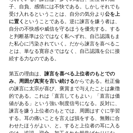
子、自負、感情には不快である。しかしそれでも
受け入れるということは、自分の気分より
公を上
に置く
ということである。逆に諫言を嫌う者は、
自分の不快感や威信を守るほうを優先する。する
と判断基準は公ではなく私へずれ、自己認識もま
た私心に汚染されていく。だから諫言を喜べるこ
とは、単なる寛容さではなく、自己認識を公に接
続する力なのである。
第五の理由は、
諫言を喜べる上位者のもとでの
み、周囲が真実を言い続ける
からである。杜正倫
の諫言に太宗が喜び、褒賞まで与えたことは象徴
的である。これは「直言してもよい」「直言は価
値がある」という強い制度信号になる。反対に、
諫言を嫌う上位者のもとでは、周囲はすぐに学習
する。耳の痛いことを言えば損をする、無難に合
わせたほうがよい、と。すると上位者の耳に入る
のは、追認、迎合、加工された報告ばかりにな