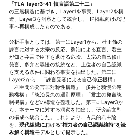
「TLA_layer3-41_慎言語第二十二」
の三層構造に基づき、Layer1を事実、Layer2を構
造、Layer3を洞察として統合し、HP掲載向けの記
事へ再構成したものである。
分析手順としては、第一にLayer1から、杜正倫の
諫言に対する太宗の反応、劉洎による直言、君主
が知と弁舌で臣下を退ける危険、太宗の自己修正
発言、多弁と驕慢の接続など、上位者の自己認識
を支える条件に関わる事実を抽出した。第二に
Layer2から、「諫言受容による自己修正機構」
「君臣間の発言非対称性構造」「多弁と驕慢の連
動機構」「統治長久の選別原理」「君主の発言統
制機構」などの構造を整理した。第三にLayer3か
ら、本テーマに対する洞察を抽出し、研究論文型
の構成へ統合した。これにより、古典的君主論
を、
現代組織における“権力者の自己認識維持”を読
み解く構造モデル
として提示した。