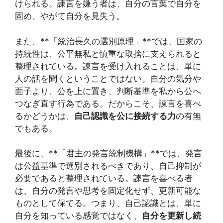
けられる。諫言を嫌う者は、自分の言葉で自分を
固め、やがて自分を見失う。
また、**「統治長久の選別原理」**では、国家の
持続性は、公平無私と慎重な取捨に支えられると
整理されている。諫言を受け入れることは、単に
人の話を聞くということではない。自分の気分や
面子より、公を上に置き、判断基準を私から公へ
つなぎ直す行為である。だからこそ、諫言を喜べ
るかどうかは、
自己認識を公に接続する力
の有無
でもある。
最後に、**「君主の発言統制機構」**では、発言
は公益基準で選別されるべきであり、自己抑制が
必要であると整理されている。諫言を喜べる者
は、自分の発言や思考を固定化せず、更新可能な
ものとして保てる。つまり、自己認識とは、単に
自分を知っている感覚ではなく、
自分を更新し続