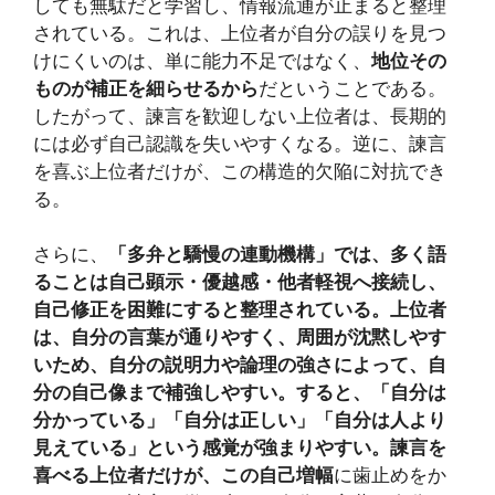
しても無駄だと学習し、情報流通が止まると整理
されている。これは、上位者が自分の誤りを見つ
けにくいのは、単に能力不足ではなく、
地位その
ものが補正を細らせるから
だということである。
したがって、諫言を歓迎しない上位者は、長期的
には必ず自己認識を失いやすくなる。逆に、諫言
を喜ぶ上位者だけが、この構造的欠陥に対抗でき
る。
さらに、
「多弁と驕慢の連動機構」では、多く語
ることは自己顕示・優越感・他者軽視へ接続し、
自己修正を困難にすると整理されている。上位者
は、自分の言葉が通りやすく、周囲が沈黙しやす
いため、自分の説明力や論理の強さによって、自
分の自己像まで補強しやすい。すると、「自分は
分かっている」「自分は正しい」「自分は人より
見えている」という感覚が強まりやすい。諫言を
喜べる上位者だけが、この自己増幅
に歯止めをか