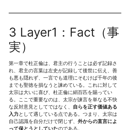
3 Layer1：Fact（事
実）
第一章で杜正倫は、君主の行うことは必ず記録さ
れ、君主の言葉は左史が記録して後世に伝え、善
も悪も隠れず、一言でも道理にそむけば千年の後
までも聖徳を損なうと諫めている。これに対して
太宗は大いに喜び、杜正倫に絹百匹を賜ってい
る。ここで重要なのは、太宗が諫言を単なる不快
な反対意見としてではなく、
自らを正す価値ある
入力
として遇している点である。つまり、太宗は
自己認識を自分だけで閉じず、
外からの直言によ
って保とうとしていた
のである。