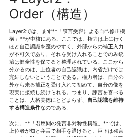
Order（構造）
Layer2では、まず**「諫言受容による自己修正機
構」**が中核にある。ここでは、権力は上に行く
ほど自己認識を歪めやすく、外部からの補正入力
が不可欠であり、それを受け入れることでのみ統
治は健全性を保てると整理されている。ここから
分かるのは、上位者の自己認識は、内省だけでは
完結しないということである。権力者は、自分の
外から来る補正を受け入れて初めて、自分の像を
現実に接続し続けられる。つまり、諫言を喜べる
ことは、人格美徳にとどまらず、
自己認識を維持
する構造条件
なのである。
次に、**「君臣間の発言非対称性構造」**では、
上位者が知と弁舌で相手を退けると、臣下は発言