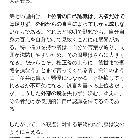
大させる。
第七の理由は、
上位者の自己認識は、内省だけで
は足りず、外部からの直言によってしか完成しな
い
からである。どれほど聡明で勤勉でも、自分自
身の盲点を自分だけで見抜くことには限界があ
る。特に権力を持つ者は、自分の言葉が通り、周
囲が沈黙しやすいため、その限界はさらに大きく
なる。だからこそ、杜正倫のように「後世まで聖
徳を損なう」とまで言ってくれる者、劉洎のよう
に「多弁は侮人・驕慢につながる」と指摘してく
れる者が不可欠になる。諫言を喜べる上位者だけ
が、こうした
外部の鏡
を失わずに済む。ゆえに、
その者だけが長期的に自己認識を保てるのであ
る。
したがって、本観点に対する最終的な洞察は次の
ように言える。