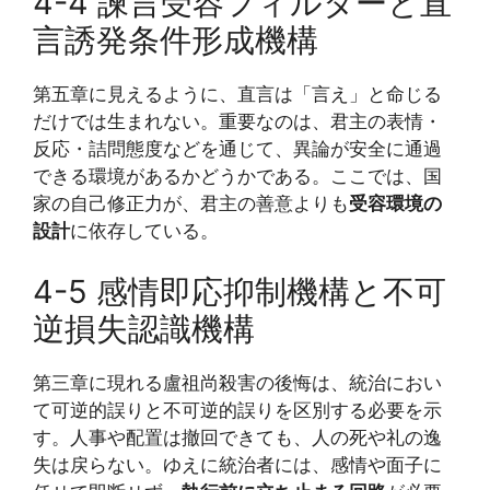
4-4 諫言受容フィルターと直
言誘発条件形成機構
第五章に見えるように、直言は「言え」と命じる
だけでは生まれない。重要なのは、君主の表情・
反応・詰問態度などを通じて、異論が安全に通過
できる環境があるかどうかである。ここでは、国
家の自己修正力が、君主の善意よりも
受容環境の
設計
に依存している。
4-5 感情即応抑制機構と不可
逆損失認識機構
第三章に現れる盧祖尚殺害の後悔は、統治におい
て可逆的誤りと不可逆的誤りを区別する必要を示
す。人事や配置は撤回できても、人の死や礼の逸
失は戻らない。ゆえに統治者には、感情や面子に