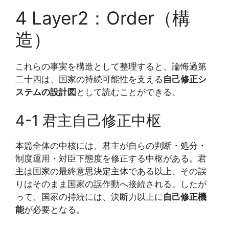
4 Layer2：Order（構
造）
これらの事実を構造として整理すると、論悔過第
二十四は、国家の持続可能性を支える
自己修正シ
ステムの設計図
として読むことができる。
4-1 君主自己修正中枢
本篇全体の中核には、君主が自らの判断・処分・
制度運用・対臣下態度を修正する中枢がある。君
主は国家の最終意思決定主体である以上、その誤
りはそのまま国家の誤作動へ接続される。したが
って、国家の持続には、決断力以上に
自己修正機
能
が必要となる。