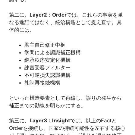
第二に、
Layer2：Order
では、これらの事実を単
なる逸話ではなく、統治構造として捉え直す。具
体的には、
君主自己修正中枢
学問による認識補正機構
継承秩序安定化機構
諫言受容フィルター
不可逆損失認識機構
礼制再接続機構
といった構造要素として再編し、誤りの発生から
補正までの動線を明らかにする。
第三に、
Layer3：Insight
では、以上のFactと
Orderを接続し、国家の持続可能性を左右する核心