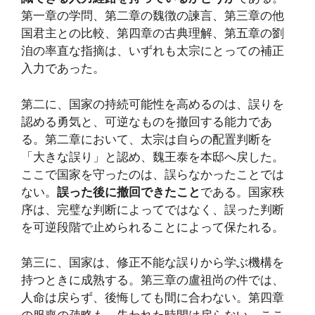
第一章の学問、第二章の魏徴の諫言、第三章の他
国君主との比較、第四章の古典理解、第五章の劉
洎の率直な指摘は、いずれも太宗にとっての補正
入力であった。
第二に、国家の持続可能性を高めるのは、誤りを
認める勇気と、可逆なものを撤回する能力であ
る。第二章において、太宗は自らの配置判断を
「大きな誤り」と認め、魏王泰を本邸へ戻した。
ここで国家を守ったのは、誤らなかったことでは
ない。
誤った後に撤回できたこと
である。国家秩
序は、完璧な判断によってではなく、誤った判断
を可逆段階で止められることによって保たれる。
第三に、国家は、修正不能な誤りから学ぶ機構を
持つときに成熟する。第三章の盧祖尚の件では、
人命は戻らず、後悔しても間に合わない。第四章