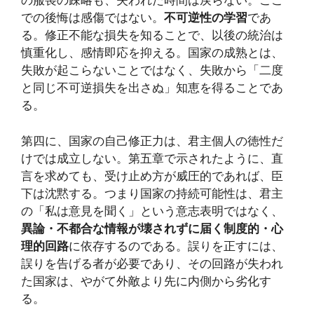
の服喪の疎略も、失われた時間は戻らない。ここ
での後悔は感傷ではない。
不可逆性の学習
であ
る。修正不能な損失を知ることで、以後の統治は
慎重化し、感情即応を抑える。国家の成熟とは、
失敗が起こらないことではなく、失敗から「二度
と同じ不可逆損失を出さぬ」知恵を得ることであ
る。
第四に、国家の自己修正力は、君主個人の徳性だ
けでは成立しない。第五章で示されたように、直
言を求めても、受け止め方が威圧的であれば、臣
下は沈黙する。つまり国家の持続可能性は、君主
の「私は意見を聞く」という意志表明ではなく、
異論・不都合な情報が壊されずに届く制度的・心
理的回路
に依存するのである。誤りを正すには、
誤りを告げる者が必要であり、その回路が失われ
た国家は、やがて外敵より先に内側から劣化す
る。