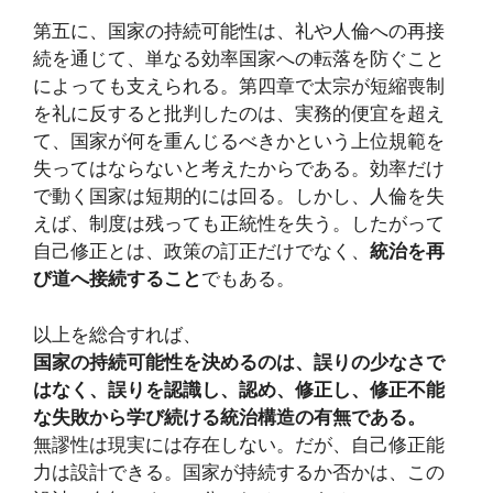
第五に、国家の持続可能性は、礼や人倫への再接
続を通じて、単なる効率国家への転落を防ぐこと
によっても支えられる。第四章で太宗が短縮喪制
を礼に反すると批判したのは、実務的便宜を超え
て、国家が何を重んじるべきかという上位規範を
失ってはならないと考えたからである。効率だけ
で動く国家は短期的には回る。しかし、人倫を失
えば、制度は残っても正統性を失う。したがって
自己修正とは、政策の訂正だけでなく、
統治を再
び道へ接続すること
でもある。
以上を総合すれば、
国家の持続可能性を決めるのは、誤りの少なさで
はなく、誤りを認識し、認め、修正し、修正不能
な失敗から学び続ける統治構造の有無である。
無謬性は現実には存在しない。だが、自己修正能
力は設計できる。国家が持続するか否かは、この