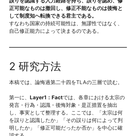
誤りを認識する入力経路を持ち、誤りを認め、修
正可能なものは撤回し、修正不能なものは後悔と
して制度知へ転換できる君主である。
すなわち国家の持続可能性は、無謬性ではなく、
自己修正能力によって決まるのである。
2 研究方法
本稿では、論悔過第二十四をTLAの三層で読む。
第一に、
Layer1：Fact
では、各章における太宗の
発言・行為・認識・後悔対象・是正措置を抽出
し、事実として整理する。ここでは、「太宗は何
を誤りと認識したか」「その誤りは何によって判
明したか」「修正可能だったか否か」を中心に確
認する。