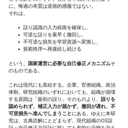
に、悔過の本質は道徳的感傷ではない。
それは、
誤り認識の入力経路を確保し、
可逆な誤りを素早く撤回し、
不可逆な損失を学習資源へ変換し、
規範秩序へ再接続し続ける
という、
国家運営に必要な自己修正メカニズム
そ
のものである。
これは現代にも直結する。企業、官僚組織、政治
体制、研究組織のいずれにおいても、組織が崩壊
する原因は「最初の誤り」そのものより、
誤りを
認められず、補正入力が届かず、撤回が遅れ、不
可逆損失へ進んでしまうこと
にある。ゆえに本研
究は、古典読解にとどまらず、現代組織のOS設
計・自己修正力設計に対しても有効な示唆を与え