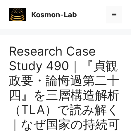
コ
ン
Kosmon-Lab
メ
テ
ン
ニ
ツ
へ
Research Case
ス
ュ
キ
Study 490｜『貞観
ッ
ー
プ
政要・論悔過第二十
四』を三層構造解析
（TLA）で読み解く
｜なぜ国家の持続可