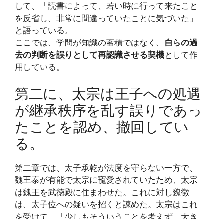
して、「読書によって、若い時に行って来たこと
を反省し、非常に間違っていたことに気づいた」
と語っている。
ここでは、学問が知識の蓄積ではなく、
自らの過
去の判断を誤りとして再認識させる契機
として作
用している。
第二に、太宗は王子への処遇
が継承秩序を乱す誤りであっ
たことを認め、撤回してい
る。
第二章では、太子承乾が法度を守らない一方で、
魏王泰が有能で太宗に寵愛されていたため、太宗
は魏王を武徳殿に住まわせた。これに対し魏徴
は、太子位への疑いを招くと諫めた。太宗はこれ
を受けて、「少しもそういうことを考えず、大き