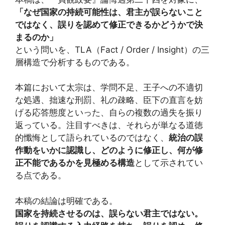
「なぜ国家の持続可能性は、君主が誤らないこと
ではなく、誤りを認めて修正できるかどうかで決
まるのか」
という問いを、TLA（Fact / Order / Insight）の三
層構造で分析するものである。
本篇において太宗は、学問不足、王子への不適切
な処遇、拙速な刑罰、礼の疎略、臣下の直言を妨
げる応答態度といった、自らの複数の過失を振り
返っている。注目すべきは、それらが単なる道徳
的懺悔として語られているのではなく、
統治の誤
作動をいかに認識し、どのように修正し、何が修
正不能であるかを見極める構造
として示されてい
る点である。
本稿の結論は明確である。
国家を持続させるのは、誤らない君主ではない。