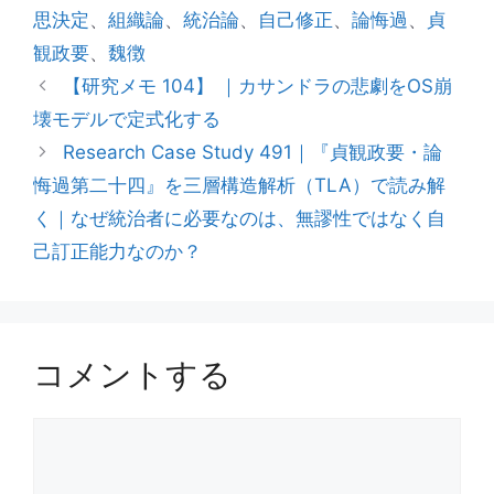
ゴ
グ
思決定
、
組織論
、
統治論
、
自己修正
、
論悔過
、
貞
リ
観政要
、
魏徴
ー
【研究メモ 104】 ｜カサンドラの悲劇をOS崩
壊モデルで定式化する
Research Case Study 491｜『貞観政要・論
悔過第二十四』を三層構造解析（TLA）で読み解
く｜なぜ統治者に必要なのは、無謬性ではなく自
己訂正能力なのか？
コメントする
コ
メ
ン