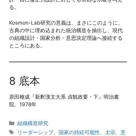
る。
Kosmon-Lab研究の意義は、まさにこのように、
古典の中に埋め込まれた統治構造を抽出し、現代
の組織設計・国家分析・意思決定理論へ接続する
ところにある。
8 底本
原田種成『新釈漢文大系 貞観政要・下』明治書
院、1978年
カ
組織構造研究
テ
タ
リーダーシップ
、
国家の持続可能性
、
太宗
、
意