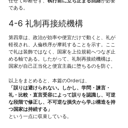
任せて即断せず、
執行前に立ち止まる回路
が必要
である。
4-6 礼制再接続機構
第四章は、政治が効率や便宜だけで動くと、礼が
軽視され、人倫秩序が摩耗することを示す。ここ
で礼は装飾ではなく、国家を上位規範へつなぎ止
める軸である。したがって、礼制再接続機構は、
国家が自己正当化と便宜主義に堕ちるのを防ぐ。
以上をまとめると、本篇のOrderは、
「誤りは避けられない。しかし、学問・諫言・
礼・比較・直言受容によって誤りを認識し、可逆
な段階で修正し、不可逆な損失から学ぶ構造を持
つ国家は持続する」
という一点に収束している。