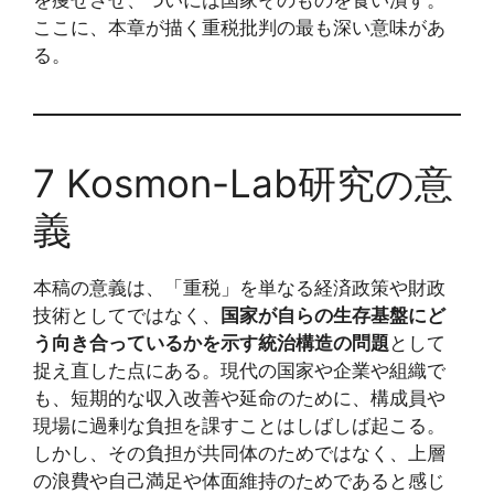
を痩せさせ、ついには国家そのものを食い潰す。
ここに、本章が描く重税批判の最も深い意味があ
る。
7 Kosmon-Lab研究の意
義
本稿の意義は、「重税」を単なる経済政策や財政
技術としてではなく、
国家が自らの生存基盤にど
う向き合っているかを示す統治構造の問題
として
捉え直した点にある。現代の国家や企業や組織で
も、短期的な収入改善や延命のために、構成員や
現場に過剰な負担を課すことはしばしば起こる。
しかし、その負担が共同体のためではなく、上層
の浪費や自己満足や体面維持のためであると感じ