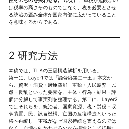
性そのものを失わせる。
ゆえに、重税が危険なの
は税率の高さそのものではなく、税を必要とさせ
る統治の歪み全体が国家内部に広がっていること
を意味するからである。
2 研究方法
本稿では、TLAの三層構造解析を用いる。
第一に、Layer1では『論奢縦第二十五』本文か
ら、贅沢・浪費・府庫費消・重税・人民疲弊・民
怨・反乱といった要素を、主体・行為・結果・評
価に分解して事実列を整理する。第二に、Layer2
ではそれらを、統治者、国家資源、税・労役・収
奪装置、民、諫言機構、亡国の反復構造といった
格へ再編し、重税がなぜ国家持続を支えるのでは
なく、自壊へ向かわせるのかを構造として把握す