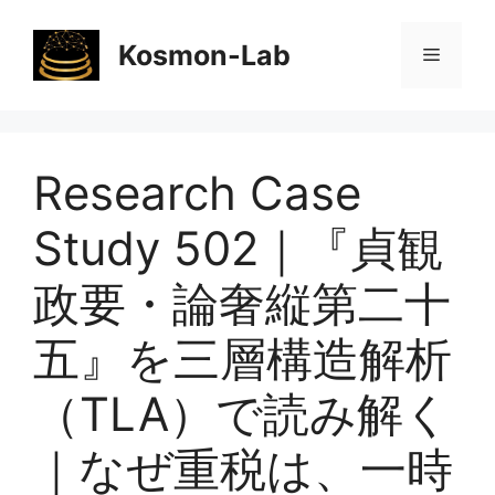
コ
ン
Kosmon-Lab
メ
テ
ン
ニ
ツ
へ
Research Case
ス
ュ
キ
Study 502｜『貞観
ッ
ー
プ
政要・論奢縦第二十
五』を三層構造解析
（TLA）で読み解く
｜なぜ重税は、一時