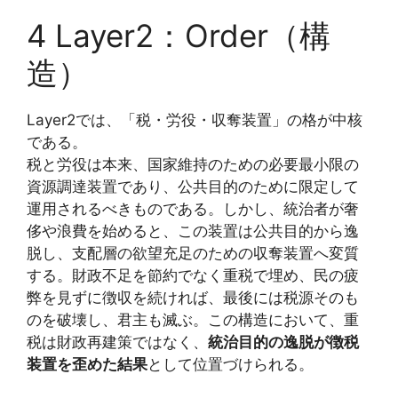
4 Layer2：Order（構
造）
Layer2では、「税・労役・収奪装置」の格が中核
である。
税と労役は本来、国家維持のための必要最小限の
資源調達装置であり、公共目的のために限定して
運用されるべきものである。しかし、統治者が奢
侈や浪費を始めると、この装置は公共目的から逸
脱し、支配層の欲望充足のための収奪装置へ変質
する。財政不足を節約でなく重税で埋め、民の疲
弊を見ずに徴収を続ければ、最後には税源そのも
のを破壊し、君主も滅ぶ。この構造において、重
税は財政再建策ではなく、
統治目的の逸脱が徴税
装置を歪めた結果
として位置づけられる。