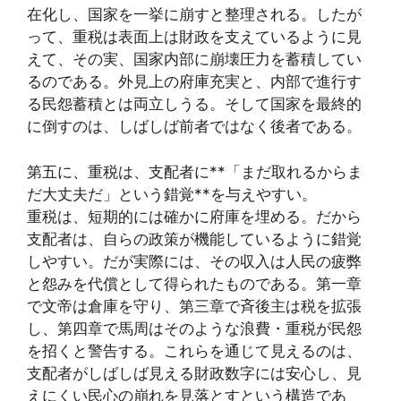
在化し、国家を一挙に崩すと整理される。したが
って、重税は表面上は財政を支えているように見
えて、その実、国家内部に崩壊圧力を蓄積してい
るのである。外見上の府庫充実と、内部で進行す
る民怨蓄積とは両立しうる。そして国家を最終的
に倒すのは、しばしば前者ではなく後者である。
第五に、重税は、支配者に**「まだ取れるからま
だ大丈夫だ」という錯覚**を与えやすい。
重税は、短期的には確かに府庫を埋める。だから
支配者は、自らの政策が機能しているように錯覚
しやすい。だが実際には、その収入は人民の疲弊
と怨みを代償として得られたものである。第一章
で文帝は倉庫を守り、第三章で斉後主は税を拡張
し、第四章で馬周はそのような浪費・重税が民怨
を招くと警告する。これらを通じて見えるのは、
支配者がしばしば見える財政数字には安心し、見
えにくい民心の崩れを見落とすという構造であ