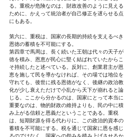
る。重税が危険なのは、財政改善のように見える
ために、かえって統治者が自己修正を遅らせる点
にもある。
第六に、重税は、国家の長期的持続を支えるべき
恩徳の蓄積を不可能にする。
第四章で馬周は、長く続いた王朝は代々の天子が
徳を積み、恩恵が民心に堅く結ばれていたからこ
そ持続したと述べている。反対に、創業君主が恩
恵を施して民を導かなければ、その場では地位を
守れても、後世に残る恩徳がなく、後継の政治教
化が少し衰えただけで小乱から天下が崩れると論
じる。ここから分かるのは、国家にとって本当に
重要なのは、物的財政の維持よりも、民の中に積
み上がる信頼と恩義だということである。重税
は、短期財源を得る代わりに、この政治的資本の
蓄積を不可能にする。税を通じて国家に恩を感じ
るのではなく、国家への怨みを積み上げさせるか