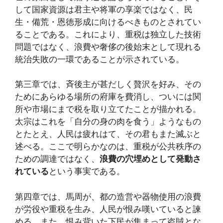
して国家資源は君主や将軍の享楽ではなく、民
生・備荒・恩徳形成に向けるべきものとされてい
ることである。これにより、重税は独立した技術
問題ではなく、浪費や奢侈の後始末として現れる
統治失敗の一環であることが示されている。
第三章では、斉後主が甚だしく贅沢を好み、その
ためにあらゆる場所の府庫を費消し、ついには関
所や市場にまで税を取り立てたことが描かれる。
太宗はこれを「自分の身の肉を食う」ようなもの
とたとえ、人民は疲れはて、その君もまた滅ぶと
述べる。ここで明らかなのは、重税が公共秩序の
ための調達ではなく、
浪費の穴埋めとして発動さ
れている
という事実である。
第四章では、馬周が、都の造営や器物使用の浪費
が労役や重税を生み、人民が恨み嘆いていると諫
める。また、恨み背いた下民が集まって盗賊とな