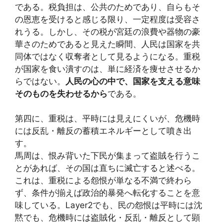
である。税負担は、公共のためであり、自らもそ
の恩恵を受けると感じる限り、一定程度は受容さ
れうる。しかし、その税が宮廷の浪費や器物の豪
華さのためであると見えた瞬間、人民は国家を共
同体ではなく収奪者として見るようになる。重税
が国家を食い潰すのは、単に経済を痩せさせるか
らではない。
人民の心の中で、国家を支える意味
そのものを失わせるから
である。
第四に、重税は、平時には見えにくいが、危機時
には反乱・離反の蓄積エネルギーとして噴き出
す。
馬周は、恨み背いた下民が集まって盗賊を行うこ
とがあれば、その国は直ちに滅亡すると述べる。
これは、重税による怨恨が単なる不満で終わら
ず、条件が揃えば政治的暴発へ転化することを意
味している。Layer2でも、民の怨恨は平時には沈
黙でも、危機時には盗賊化・反乱・離反として顕