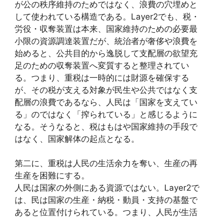
が公の秩序維持のためではなく、浪費の穴埋めと
して使われている構造である。Layer2でも、税・
労役・収奪装置は本来、国家維持のための必要最
小限の資源調達装置だが、統治者が奢侈や浪費を
始めると、公共目的から逸脱して支配層の欲望充
足のための収奪装置へ変質すると整理されてい
る。つまり、重税は一時的には財源を確保する
が、その税が支える対象が民生や公共ではなく支
配層の浪費であるなら、人民は「国家を支えてい
る」のではなく「搾られている」と感じるように
なる。そうなると、税はもはや国家維持の手段で
はなく、国家解体の起点となる。
第二に、重税は人民の生活余力を奪い、生産の再
生産を困難にする。
人民は国家の外側にある資源ではない。Layer2で
は、民は国家の生産・納税・動員・支持の基盤で
あると位置付けられている。つまり、人民が生活