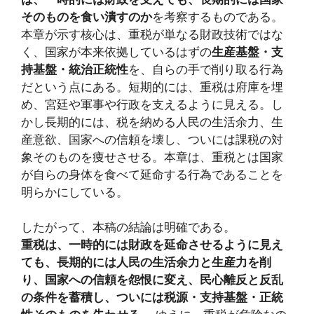
そのものを食い潰すのか
を考察するものである。
本章が示す核心は、重税が単なる財政技術ではな
く、国家が本来依拠しているはずの
生産基盤・支
持基盤・統治正統性
を、自らの手で削り取る行為
だという点にある。短期的には、重税は府庫を埋
め、宮廷や軍事や行政を支えるように見える。し
かし長期的には、税を納める人民の生活余力、生
産意欲、国家への信頼を壊し、ついには課税の対
象そのものを痩せさせる。本章は、重税とは国家
が自らの身体を食べて延命する行為であることを
明らかにしている。
したがって、本稿の結論は明確である。
重税は、一時的には財政を延命させるように見え
ても、長期的には人民の生活余力と生産力を削
り、国家への信頼を怨恨に変え、民心離反と反乱
の条件を蓄積し、ついには税源・支持基盤・正統