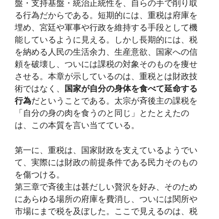
盤・支持基盤・統治正統性を、自らの手で削り取
る行為だからである。短期的には、重税は府庫を
埋め、宮廷や軍事や行政を維持する手段として機
能しているように見える。しかし長期的には、税
を納める人民の生活余力、生産意欲、国家への信
頼を破壊し、ついには課税の対象そのものを痩せ
させる。本章が示しているのは、重税とは財政技
術ではなく、
国家が自分の身体を食べて延命する
行為
だということである。太宗が斉後主の課税を
「自分の身の肉を食うのと同じ」とたとえたの
は、この本質を言い当てている。
第一に、重税は、国家財政を支えているようでい
て、実際には財政の前提条件である民力そのもの
を傷つける。
第三章で斉後主は甚だしい贅沢を好み、そのため
にあらゆる場所の府庫を費消し、ついには関所や
市場にまで税を及ぼした。ここで見えるのは、税