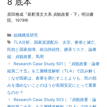
8 底本
原田種成『新釈漢文大系 貞観政要・下』明治書
院、1978年
カ
組織構造研究
テ
タ
TLA分析
、
国家資源配分
、
太宗
、
奢侈と滅亡
、
ゴ
グ
民怨と国家崩壊
、
統治持続性
、
継承リスク
、
論奢
リ
縦
、
貞観政要
、
馬周
ー
Research Case Study 501｜『貞観政要・論奢
縦第二十五』を三層構造解析（TLA）で読み解く
｜なぜ国家は、倉庫を満たすことよりも、民の怨
みを溜めないことのほうが長期安定にとって重要
なのか？
Research Case Study 503｜『貞観政要・論
奢縦第二十五』を三層構造解析（TLA）で読み解