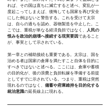
れば、その国は直ちに滅亡すると述べ、変乱が一
度起こってしまえば、後悔しても国家を再び安全
にした例はないと警告する。これを受けて太宗
は、自らの過ちを認め、器物製造を中止した。こ
こでは、重税が単なる経済負担ではなく、
人民の
恨みを政治的崩壊へ接続する現実要因
であること
が、事実として示されている。
第一章との補助接続も重要である。太宗は、国を
治める者は国家の倉庫を満たすこと自体を目的に
すべきではないと述べる。ここには、倉庫や蓄積
の目的化が、後の浪費と負担転嫁を準備する前提
としてすでに示されている。つまり、重税は突然
現れるのではなく、
備蓄や府庫維持を目的化する
統治意識
の延長線上に現れる。