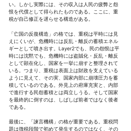
い。しかし実際には、その収入は人民の疲弊と怨
恨を代償として得られたものである。ここに、重
税が自己修正を遅らせる構造がある。
「亡国の反復構造」の格では、重税は平時には見
えにくいが、危機時には反乱・離反の蓄積エネル
ギーとして噴き出す。Layer2でも、民の怨恨は平
時には沈黙でも、危機時には盗賊化・反乱・離反
として顕在化し、国家を一挙に崩すと整理されて
いる。つまり、重税は表面上は財政を支えている
ように見えて、その実、国家内部に崩壊圧力を蓄
積しているのである。外見上の府庫充実と、内部
で進行する民怨蓄積とは両立しうる。そして国家
を最終的に倒すのは、しばしば前者ではなく後者
である。
最後に、「諫言機構」の格が重要である。重税問
題は徴税段階で初めて発生するのではなく、その