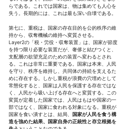
らである。これでは国家は、物は集めても人心を
失う。長期的には、これは最も深い自壊である。
第七に、重税は、国家の存在目的を公的秩序の維
持から、収奪機械の維持へ変質させる。
Layer2の「税・労役・収奪装置」は、国家が節度
を持つ限り必要な装置だが、奢侈と結びつくと、
支配層の欲望充足のための装置へ変わるとされ
る。これは非常に重要である。国家は本来、人民
を守り、秩序を維持し、共同体の持続を支えるた
めに存在する。しかし重税が浪費の穴埋めとして
常態化すると、国家は人民を保護する存在ではな
く、人民から吸い上げる存在へと変質する。この
変質が定着した国家では、人民はもはや国家の一
部ではなく、国家に食われる対象になる。重税が
国家を食い潰すとは、結局、
国家が人民を食う構
造を強めた結果、国家自身の正統性と存立根拠を
失う
ということなのである。