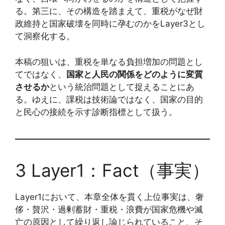
る。第三に、その構造を踏まえて、重税がなぜ財
政維持と国家破壊を同時に孕むのかをLayer3とし
て洞察化する。
本稿の狙いは、重税を単なる負担増加の問題とし
てではなく、
国家と人民の関係をどのように変質
させるか
という統治問題として捉えることにあ
る。ゆえに、課税は技術論ではなく、国家の目的
と民心の接続を示す診断指標として扱う。
3 Layer1：Fact（事実）
Layer1において、本章全体を貫く上位事実は、奢
侈・贅沢・過剰蓄財・重税・浪費が国家危機や滅
亡の原因として繰り返し論じられていること、そ