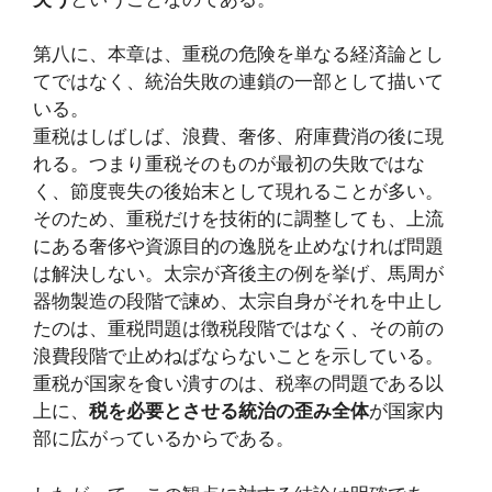
第八に、本章は、重税の危険を単なる経済論とし
てではなく、統治失敗の連鎖の一部として描いて
いる。
重税はしばしば、浪費、奢侈、府庫費消の後に現
れる。つまり重税そのものが最初の失敗ではな
く、節度喪失の後始末として現れることが多い。
そのため、重税だけを技術的に調整しても、上流
にある奢侈や資源目的の逸脱を止めなければ問題
は解決しない。太宗が斉後主の例を挙げ、馬周が
器物製造の段階で諫め、太宗自身がそれを中止し
たのは、重税問題は徴税段階ではなく、その前の
浪費段階で止めねばならないことを示している。
重税が国家を食い潰すのは、税率の問題である以
上に、
税を必要とさせる統治の歪み全体
が国家内
部に広がっているからである。