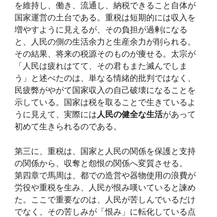
を維持し、働き、流通し、納税できること自体が
国家運営の土台である。重税は短期的には収入を
増やすように見えるが、その負担が過剰になる
と、人民の側の生活余力と生産余力が削られる。
その結果、将来の税源そのものが痩せる。太宗が
「人民は疲れはてて、その君もまた滅んでしま
う」と述べたのは、単なる情緒的批判ではなく、
民疲弊がやがて国家収入の自己破壊になることを
示している。国家は税を取ることで生きているよ
うに見えて、実際には
人民の健全な生活
があって
初めて生きられるのである。
第三に、重税は、国家と人民の関係を保護と支持
の関係から、収奪と怨恨の関係へ変質させる。
第四章で馬周は、都での造営や器物使用の浪費が
労役や重税を生み、人民が恨み嘆いていると諫め
た。ここで重要なのは、人民が苦しんでいるだけ
でなく、その苦しみが「恨み」に転化している点