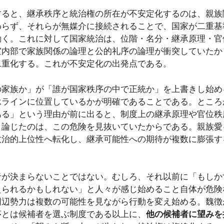
すると、継承秩序と統治権の所在が不安定化するのは、親族
わらず、それらが無媒介に接続されることで、国家が二重基
動く。これに対して国家統治は、位階・名分・継承原理・官
室内部で家族関係の論理と公的礼序の論理が衝突していたか
二重化する。これが不安定化の出発点である。
の家族か」が「誰が国家秩序の中で正統か」を上書きし始め
承ラインに位置しているかが明確であることである。ところ
ある」という理由が前に出ると、制度上の継承原理や官位秩
と論じたのは、この危険を見抜いていたからである。親族愛
政治的上位性へ転化し、継承可能性への期待が複数に膨張す
者が決まらないことではない。むしろ、それ以前に「もしか
えられるかもしれない」と人々が感じ始めること自体が危険
周辺勢力は複数の可能性を見ながら行動を変え始める。魏徴
序とは候補者を選ぶ制度である以上に、
他の候補者に望みを