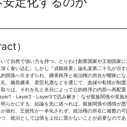
不安定化するのか
act）
おいて自然で強い力を持つ。とりわけ創業国家や王朝国家に
に深く食い込む。しかし『貞観政要』論礼楽第二十九が示す
私的関係へ引きずられ、継承秩序と統治権の所在が曖昧にな
王礼、嫡長継承、君臣礼遇などを通じて、血縁や私情が制度
り取りは、それを礼と名分によって公的秩序の内部へ再配置
yer1・Layer2・Layer3で読み解き、なぜ親族関係
を明らかにする。結論を先に述べれば、親族関係や感情が悪
界が崩れ、正統性が一本化されず、統治権の所在に複数の可
つつ、統治としては情を上位に置かないことが必要なのであ