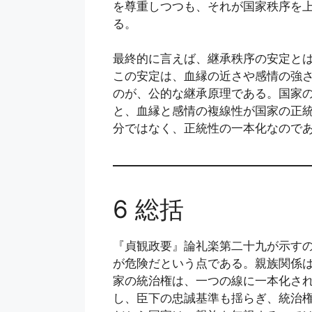
を尊重しつつも、それが国家秩序を
る。
最終的に言えば、継承秩序の安定と
この安定は、血縁の近さや感情の強
のが、公的な継承原理である。国家
と、血縁と感情の複線性が国家の正
分ではなく、正統性の一本化なので
6 総括
『貞観政要』論礼楽第二十九が示す
が危険だという点である。親族関係
家の統治権は、一つの線に一本化さ
し、臣下の忠誠基準も揺らぎ、統治