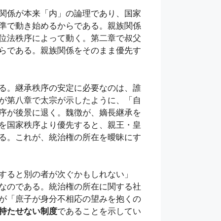
関係が本来「内」の論理であり、国家
準で動き始めるからである。親族関係
位法秩序によって動く。第二章で叔父
らである。親族関係をそのまま優先す
る。継承秩序の安定に必要なのは、誰
が第八章で太宗が示したように、「自
序が後景に退く。魏徴が、嫡長継承を
を国家秩序より優先すると、親王・皇
る。これが、統治権の所在を曖昧にす
すると別の者が次ぐかもしれない」
なのである。統治権の所在に関する社
が「庶子が身分不相応の望みを抱くの
持たせない制度
であることを示してい