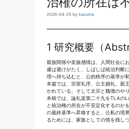
治権の所在は
2026-04-25
by
kazuma
1 研究概要（Abstr
親族関係や皇族感情は、人間社会に
慮は避けがたく、しばしば統治判断
理へ持ち込むと、公的秩序の基準が
本篇では、宗室礼序、公主婚礼、親
かれている。そして太宗と魏徴のや
本稿では、論礼楽第二十九をTLAのLa
と統治権の所在が不安定化するのか
の最終基準へ昇格すると、公私の境
るためには、家族としての情を残し