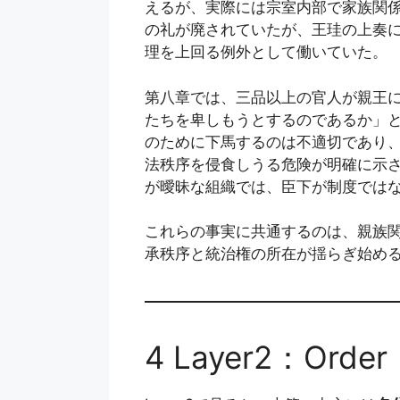
えるが、実際には宗室内部で家族関
の礼が廃されていたが、王珪の上奏
理を上回る例外として働いていた。
第八章では、三品以上の官人が親王
たちを卑しもうとするのであるか」
のために下馬するのは不適切であり
法秩序を侵食しうる危険が明確に示
が曖昧な組織では、臣下が制度では
これらの事実に共通するのは、親族
承秩序と統治権の所在が揺らぎ始め
4 Layer2：Ord