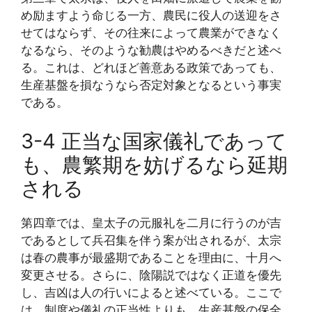
め励ますよう命じる一方、農民に役人の送迎をさ
せてはならず、その往来によって農業ができなく
なるなら、そのような勧農はやめるべきだと述べ
る。これは、どれほど善意ある政策であっても、
生産基盤を損なうなら否定対象となるという事実
である。
3-4 正当な国家儀礼であって
も、農繁期を妨げるなら延期
される
第四章では、皇太子の元服礼を二月に行うのが吉
であるとして兵召集を伴う案が出されるが、太宗
は春の農事が最盛期であることを理由に、十月へ
変更させる。さらに、陰陽説ではなく正道を優先
し、吉凶は人の行いによると述べている。ここで
は、制度や儀礼の正当性よりも、生産基盤の保全