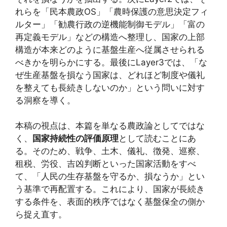
れらを「民本農政OS」「農時保護の意思決定フィ
ルター」「勧農行政の逆機能制御モデル」「富の
再定義モデル」などの構造へ整理し、国家の上部
構造が本来どのように基盤生産へ従属させられる
べきかを明らかにする。最後にLayer3では、「な
ぜ生産基盤を損なう国家は、どれほど制度や儀礼
を整えても長続きしないのか」という問いに対す
る洞察を導く。
本稿の視点は、本篇を単なる農政論としてではな
く、
国家持続性の評価原理
として読むことにあ
る。そのため、戦争、土木、儀礼、徴発、巡察、
租税、労役、吉凶判断といった国家活動をすべ
て、「人民の生存基盤を守るか、損なうか」とい
う基準で再配置する。これにより、国家が長続き
する条件を、表面的秩序ではなく基盤保全の側か
ら捉え直す。