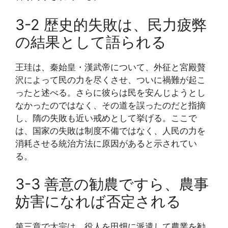
3-2 歴史的失敗は、民力疲弊
の結果として語られる
王珪は、秦始皇・漢武帝について、外征と宮殿贅
沢によって民の力を尽くさせ、ついに禍難が起こ
ったと述べる。さらに彼らは民を安んじようとし
なかったのではなく、その道を誤ったのだと指摘
し、隋の失敗も近い戒めとして挙げる。ここで
は、国家の失敗は制度不備ではなく、人民の力を
消耗させる統治方法に原因があると示されてい
る。
3-3 善意の勧農ですら、農事
妨害になれば否定される
第三章で太宗は、役人を田畑に派遣して農業を勧