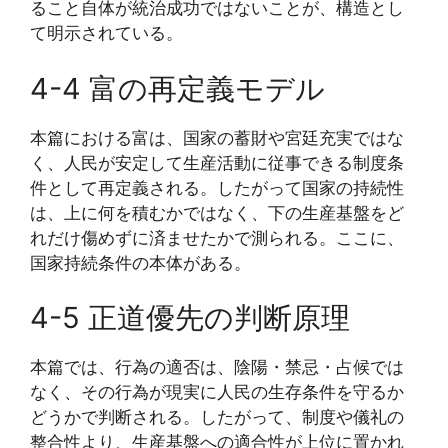
ること自体が統治成功ではないことが、構造とし
て明示されている。
4-4 富の再定義モデル
本篇における富は、国家の蓄財や宮廷充実ではな
く、人民が安定して生産活動に従事できる制度条
件として再定義される。したがって国家の持続性
は、上に何を積むかではなく、下の生産基盤をど
れだけ傷めずに済ませたかで測られる。ここに、
国家持続条件の本体がある。
4-5 正道優先の判断原理
本篇では、行為の適否は、陰陽・禁忌・占候では
なく、その行為が現実に人民の生存条件を守るか
どうかで判断される。したがって、制度や儀礼の
整合性より、生産基盤への適合性が上位に置かれ