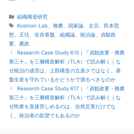
カ
組織構造研究
テ
タ
Kosmon-Lab
、
務農
、
国家論
、
太宗
、
民本思
ゴ
グ
想
、
王珪
、
生存基盤
、
組織論
、
統治論
、
貞観政
リ
要
、
農政
ー
Research Case Study 615｜『貞観政要・務農
第三十』を三層構造解析（TLA）で読み解く｜な
ぜ統治の成否は、上部構造の立派さではなく、基
盤生産を守れているかどうかで測るべきなのか
Research Case Study 617｜『貞観政要・務農
第三十』を三層構造解析（TLA）で読み解く｜な
ぜ民衆を直接苦しめるのは、自然災害だけでな
く、統治者の欲望でもあるのか