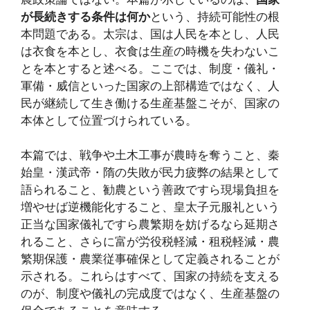
が長続きする条件は何か
という、持続可能性の根
本問題である。太宗は、国は人民を本とし、人民
は衣食を本とし、衣食は生産の時機を失わないこ
とを本とすると述べる。ここでは、制度・儀礼・
軍備・威信といった国家の上部構造ではなく、人
民が継続して生き働ける生産基盤こそが、国家の
本体として位置づけられている。
本篇では、戦争や土木工事が農時を奪うこと、秦
始皇・漢武帝・隋の失敗が民力疲弊の結果として
語られること、勧農という善政ですら現場負担を
増やせば逆機能化すること、皇太子元服礼という
正当な国家儀礼ですら農繁期を妨げるなら延期さ
れること、さらに富が労役税軽減・租税軽減・農
繁期保護・農業従事確保として定義されることが
示される。これらはすべて、国家の持続を支える
のが、制度や儀礼の完成度ではなく、生産基盤の