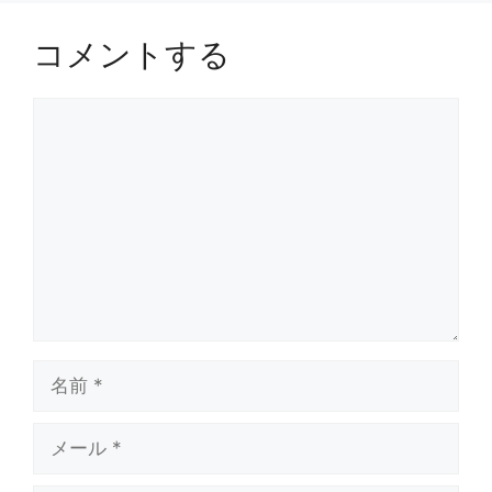
コメントする
コ
メ
ン
ト
名
前
メ
ー
ル