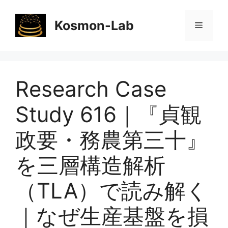
コ
ン
Kosmon-Lab
メ
テ
ン
ニ
ツ
へ
Research Case
ス
ュ
キ
Study 616｜『貞観
ッ
ー
プ
政要・務農第三十』
を三層構造解析
（TLA）で読み解く
｜なぜ生産基盤を損