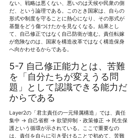
ない、戦略は悪くない、悪いのは天候や民衆の側
だ、という論理である。このとき国家は、自らの
形式や制度を守ることに熱心になり、その形式が
基盤をどう傷つけたかを見なくなる。結果とし
て、自己修正ではなく自己防衛が進む。責任転嫁
が危険なのは、国家を構造改革ではなく構造保身
へ向かわせるからである。
5-7 自己修正能力とは、苦難
を「自分たちが変えうる問
題」として認識できる能力だ
からである
Layer2の「君主責任の一元帰属構造」では、責任
集中 → 自己省察 → 欲望抑制・政策修正 → 民生保
護という循環が示されている。ここで重要なの
は、責任を自らに引き受けることで初めて、苦難