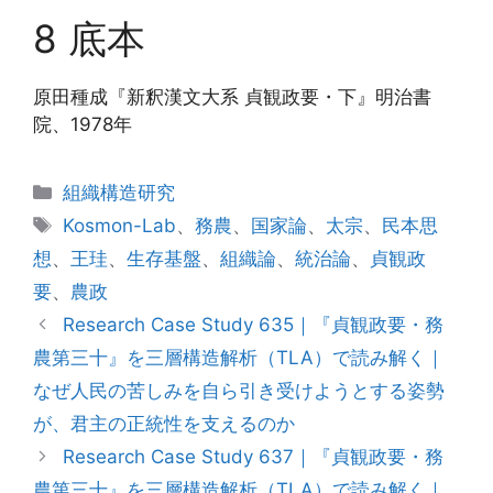
8 底本
原田種成『新釈漢文大系 貞観政要・下』明治書
院、1978年
カ
組織構造研究
テ
タ
Kosmon-Lab
、
務農
、
国家論
、
太宗
、
民本思
ゴ
グ
想
、
王珪
、
生存基盤
、
組織論
、
統治論
、
貞観政
リ
要
、
農政
ー
Research Case Study 635｜『貞観政要・務
農第三十』を三層構造解析（TLA）で読み解く｜
なぜ人民の苦しみを自ら引き受けようとする姿勢
が、君主の正統性を支えるのか
Research Case Study 637｜『貞観政要・務
農第三十』を三層構造解析（TLA）で読み解く｜