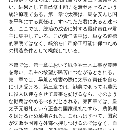
い、結果として自己修正能力を衰弱させるという
統治原理である。第一章で太宗は、民を安んじ国
を平和にする責任は、すべてただ君にあると述べ
る。ここでは、統治の成否に対する最終責任が君
主に集中している。この責任集中は、単なる道徳
的表明ではなく、統治を自己修正可能に保つため
の構造条件として機能している。
本篇では、第一章において戦争や土木工事が農時
を奪い、君主の欲望が民苦につながるとされる。
第二章では、旱魃と蝗害の際に太宗が責任を自ら
に引き受ける。第三章では、勧農であっても農民
に役人送迎をさせて農事を妨げるなら、そのよう
な勧農はやめるべきだとされる。第四章では、皇
太子元服礼という正当な国家儀礼ですら、農繁期
を妨げるため延期される。これらはすべて、国家
が失敗や困難を外部へ押しつけるのではなく、自