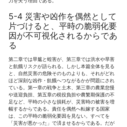
力を失う理由である。
5-4 災害や凶作を偶然として
片づけると、平時の脆弱化要
因が不可視化されるからであ
る
第二章では旱魃と蝗害が、第三章では洪水や旱害
と飢餓リスクが語られる。しかし本篇全体を見る
と、自然災害の危険そのものよりも、それがどれ
ほど深刻な凶作・飢餓へつながるかが問題にされ
ている。第一章の戦争と土木、第三章の農業怠慢
や送迎負担、第五章の税役負担や農繁期保護の不
足など、平時の小さな損耗が、災害時の被害を増
幅するからである。責任を偶然へ転嫁する国家
は、この平時の脆弱化要因を見ない。すべてを
「災害が悪かった」で済ませるからである。だが