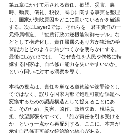
第五章にかけて示される責任、欲望、災害、農
時、勧農、儀礼、税役、民心に関する事実を整理
し、国家が失敗原因をどこに置いているかを確認
する。次にLayer2では、それらを「君主責任の一
元帰属構造」「勧農行政の逆機能制御モデル」な
どとして構造化し、責任帰属のあり方が統治の学
習能力とどのように結びつくかを明らかにする。
最後にLayer3では、「なぜ責任を人民や偶然に転
嫁する国家は、自己修正能力を失いやすいのか」
という問いに対する洞察を導く。
本稿の視点は、責任を単なる道徳論や謝罪論とし
てではなく、誤りを国家内部で処理可能な課題へ
変換するための認識構造として捉えることにあ
る。そのため、災害、凶作、政策失敗、現場負
担、欲望膨張をすべて、「誰が責任を引き受ける
か」という一点から再配列する。ここに、本篇が
示す自己修正可能な統治論の核心がある。