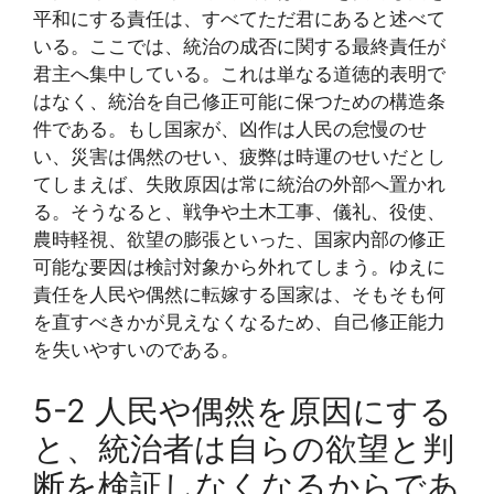
平和にする責任は、すべてただ君にあると述べて
いる。ここでは、統治の成否に関する最終責任が
君主へ集中している。これは単なる道徳的表明で
はなく、統治を自己修正可能に保つための構造条
件である。もし国家が、凶作は人民の怠慢のせ
い、災害は偶然のせい、疲弊は時運のせいだとし
てしまえば、失敗原因は常に統治の外部へ置かれ
る。そうなると、戦争や土木工事、儀礼、役使、
農時軽視、欲望の膨張といった、国家内部の修正
可能な要因は検討対象から外れてしまう。ゆえに
責任を人民や偶然に転嫁する国家は、そもそも何
を直すべきかが見えなくなるため、自己修正能力
を失いやすいのである。
5-2 人民や偶然を原因にする
と、統治者は自らの欲望と判
断を検証しなくなるからであ