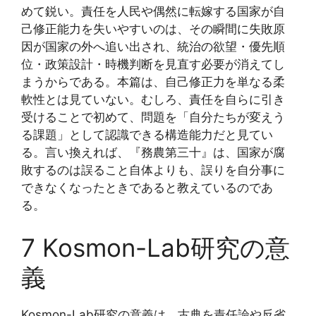
めて鋭い。責任を人民や偶然に転嫁する国家が自
己修正能力を失いやすいのは、その瞬間に失敗原
因が国家の外へ追い出され、統治の欲望・優先順
位・政策設計・時機判断を見直す必要が消えてし
まうからである。本篇は、自己修正力を単なる柔
軟性とは見ていない。むしろ、責任を自らに引き
受けることで初めて、問題を「自分たちが変えう
る課題」として認識できる構造能力だと見てい
る。言い換えれば、『務農第三十』は、国家が腐
敗するのは誤ること自体よりも、誤りを自分事に
できなくなったときであると教えているのであ
る。
7 Kosmon-Lab研究の意
義
Kosmon-Lab研究の意義は、古典を責任論や反省