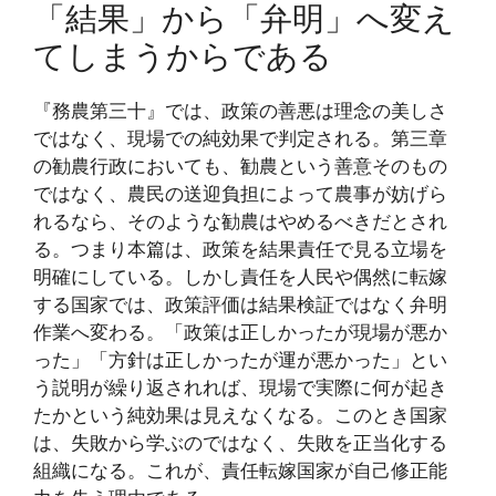
「結果」から「弁明」へ変え
てしまうからである
『務農第三十』では、政策の善悪は理念の美しさ
ではなく、現場での純効果で判定される。第三章
の勧農行政においても、勧農という善意そのもの
ではなく、農民の送迎負担によって農事が妨げら
れるなら、そのような勧農はやめるべきだとされ
る。つまり本篇は、政策を結果責任で見る立場を
明確にしている。しかし責任を人民や偶然に転嫁
する国家では、政策評価は結果検証ではなく弁明
作業へ変わる。「政策は正しかったが現場が悪か
った」「方針は正しかったが運が悪かった」とい
う説明が繰り返されれば、現場で実際に何が起き
たかという純効果は見えなくなる。このとき国家
は、失敗から学ぶのではなく、失敗を正当化する
組織になる。これが、責任転嫁国家が自己修正能