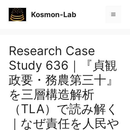
コ
ン
Kosmon-Lab
メ
テ
ン
ニ
ツ
へ
Research Case
ス
ュ
キ
Study 636｜『貞観
ッ
ー
プ
政要・務農第三十』
を三層構造解析
（TLA）で読み解く
｜なぜ責任を人民や