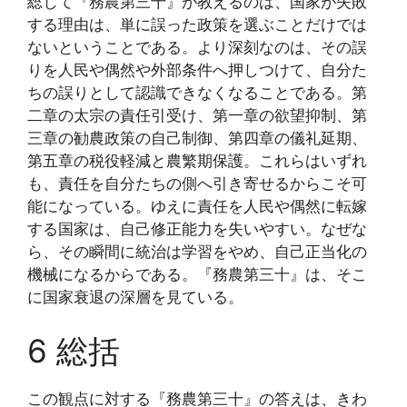
総じて『務農第三十』が教えるのは、国家が失敗
する理由は、単に誤った政策を選ぶことだけでは
ないということである。より深刻なのは、その誤
りを人民や偶然や外部条件へ押しつけて、自分た
ちの誤りとして認識できなくなることである。第
二章の太宗の責任引受け、第一章の欲望抑制、第
三章の勧農政策の自己制御、第四章の儀礼延期、
第五章の税役軽減と農繁期保護。これらはいずれ
も、責任を自分たちの側へ引き寄せるからこそ可
能になっている。ゆえに責任を人民や偶然に転嫁
する国家は、自己修正能力を失いやすい。なぜな
ら、その瞬間に統治は学習をやめ、自己正当化の
機械になるからである。『務農第三十』は、そこ
に国家衰退の深層を見ている。
6 総括
この観点に対する『務農第三十』の答えは、きわ