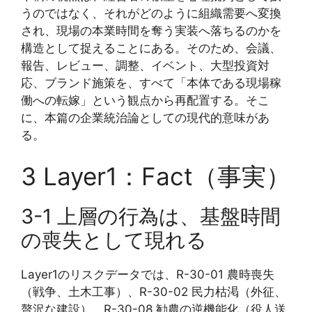
うのではなく、それがどのように組織需要へ変換
され、現場の本業時間を奪う実装へ落ちるのかを
構造として捉えることにある。そのため、会議、
報告、レビュー、調整、イベント、大型投資対
応、ブランド施策を、すべて「本体である現場稼
働への転嫁」という観点から再配置する。そこ
に、本篇の企業統治論としての現代的意味があ
る。
3 Layer1：Fact（事実）
3-1 上層の行為は、基盤時間
の喪失として現れる
Layer1のリスクデータでは、R-30-01 農時喪失
（戦争、土木工事）、R-30-02 民力枯渇（外征、
贅沢な建設）、R-30-08 勧農の逆機能化（役人送