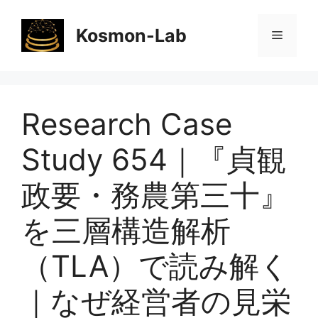
コ
ン
Kosmon-Lab
メ
テ
ン
ニ
ツ
へ
Research Case
ス
ュ
キ
Study 654｜『貞観
ッ
ー
プ
政要・務農第三十』
を三層構造解析
（TLA）で読み解く
｜なぜ経営者の見栄