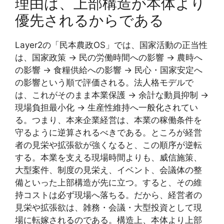
理由は、上部構造が本体より
優先されるからである
Layer2の「民本農政OS」では、国家活動の正当性
は、国家政策 → 民の労働時間への影響 → 農時へ
の影響 → 食糧供給への影響 → 民心・国家安定へ
の影響という順で評価される。法人格モデルで
は、これがそのまま本業保護 → 余計な動員抑制 →
現場負担最小化 → 生産性維持へ一般化されてい
る。つまり、本来企業経営は、本業の稼働条件を
守るように逆算されるべきである。ところが経営
者の見栄や拡張欲が強くなると、この順序が逆転
する。本業を支える現場時間よりも、威信施策、
大型案件、制度の見栄え、イベント、会議体の整
備といった上部構造が先に立つ。すると、その維
持コストは必ず現場へ落ちる。だから、経営者の
見栄や拡張欲は、雑務・会議・大型投資として現
場に転嫁されるのである。構造上、本体より上部