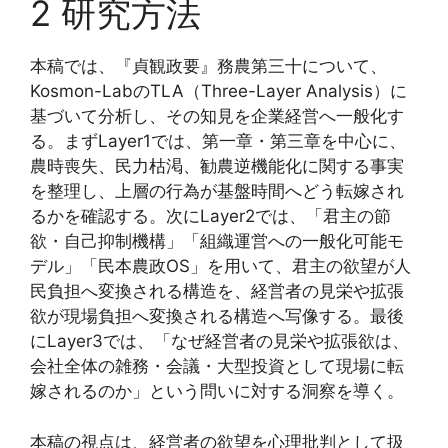
2 研究方法
本稿では、『貞観政要』務農第三十について、
Kosmon-LabのTLA（Three-Layer Analysis）に
基づいて分析し、その知見を企業経営へ一般化す
る。まずLayer1では、第一章・第三章を中心に、
農時喪失、民力枯渇、勧農逆機能化に関する事実
を整理し、上層の行為が基盤時間へどう転嫁され
るかを確認する。次にLayer2では、「君主の節
欲・自己抑制機構」「組織運営への一般化可能モ
デル」「民本農政OS」を用いて、君主の欲望が人
民負担へ変換される構造を、経営者の見栄や拡張
欲が現場負担へ変換される構造へ写像する。最後
にLayer3では、「なぜ経営者の見栄や拡張欲は、
会社全体の雑務・会議・大型投資として現場に転
嫁されるのか」という問いに対する洞察を導く。
本稿の視点は、経営者の欲望を心理批判として扱