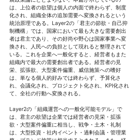
は、上位者の欲望は個人の内面で終わらず、制度
化され、組織全体の追加需要へ変換されるという
統治原理である。Layer2の「君主の節欲・自己抑
制機構」では、国家において最も大きな需要創出
者は君主であり、その好尚や野心は国家事業へ変
換され、人民への負担として現れると整理されて
いる。これを企業へ一般化すると、経営者もまた
組織内で最大の需要創出者である。経営者の見
栄、拡張欲、大型案件偏重、威信施策への嗜好
は、単なる個人的好みでは終わらず、予算化さ
れ、会議化され、プロジェクト化され、KPI化され
て、全社の行動へ変換される。
Layer2の「組織運営への一般化可能モデル」で
は、君主の欲望は企業では経営者の見栄・拡張
欲・大型案件偏重に相当し、戦争・土木・礼制
は、大型投資・社内イベント・過剰会議・管理業