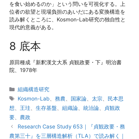
を食い始めるのか」という問いを可視化する。上
位者の欲望と現場負担のあいだにある変換構造を
読み解くところに、Kosmon-Lab研究の独自性と
現代的意義がある。
8 底本
原田種成『新釈漢文大系 貞観政要・下』明治書
院、1978年
カ
組織構造研究
テ
タ
Kosmon-Lab
、
務農
、
国家論
、
太宗
、
民本思
ゴ
グ
想
、
王珪
、
生存基盤
、
組織論
、
統治論
、
貞観政
リ
要
、
農政
ー
Research Case Study 653｜『貞観政要・務
農第三十』を三層構造解析（TLA）で読み解く｜