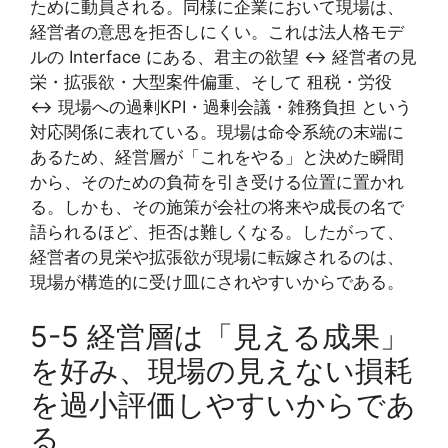
ために動員される。同様に企業において現場は、
経営者の意思を拒否しにくい。これは法人格モデ
ルの Interface にある、君主の欲望 ↔ 経営者の見
栄・拡張欲・大型案件偏重、そして 租税・労役
↔ 現場への過剰KPI・過剰会議・雑務負担 という
対応関係に表れている。現場は命令系統の末端に
あるため、経営層が「これをやる」と決めた瞬間
から、そのための負荷を引き受ける位置に置かれ
る。しかも、その施策が会社の将来や成長の名で
語られるほど、拒否は難しくなる。したがって、
経営者の見栄や拡張欲が現場に転嫁されるのは、
現場が構造的に受け皿にされやすいからである。
5-5 経営層は「見える成果」
を好み、現場の見えない損耗
を過小評価しやすいからであ
る