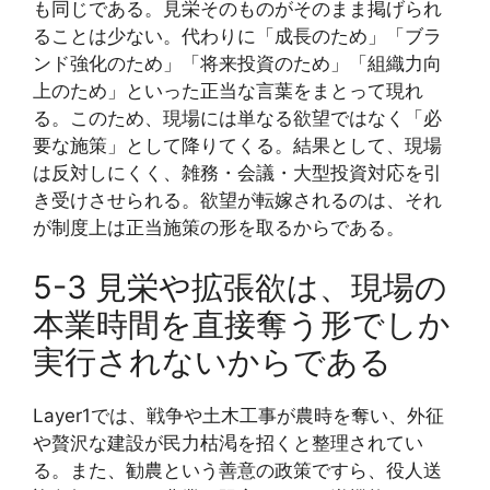
も同じである。見栄そのものがそのまま掲げられ
ることは少ない。代わりに「成長のため」「ブラ
ンド強化のため」「将来投資のため」「組織力向
上のため」といった正当な言葉をまとって現れ
る。このため、現場には単なる欲望ではなく「必
要な施策」として降りてくる。結果として、現場
は反対しにくく、雑務・会議・大型投資対応を引
き受けさせられる。欲望が転嫁されるのは、それ
が制度上は正当施策の形を取るからである。
5-3 見栄や拡張欲は、現場の
本業時間を直接奪う形でしか
実行されないからである
Layer1では、戦争や土木工事が農時を奪い、外征
や贅沢な建設が民力枯渇を招くと整理されてい
る。また、勧農という善意の政策ですら、役人送