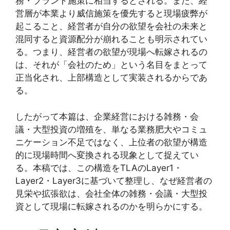
務・ブランド施策に相当するとされる。また、経
営層が本業より威信施策を優先すると現場疲弊が
起こること、経営者が自分の欲望を会社の未来と
混同すると資源配分が崩れることも明示されてい
る。つまり、経営者の欲望が現場へ転嫁されるの
は、それが「会社のため」という名目をまとって
正当化され、上部構造として実装されるからであ
る。
したがって本篇は、企業経営における雑務・会
議・大型投資の増殖を、単なる業務肥大やコミュ
ニケーション不足ではなく、上位者の欲望が構造
的に現場時間へ変換される現象として捉えてい
る。本稿では、この構造をTLAのLayer1・
Layer2・Layer3に基づいて整理し、なぜ経営者の
見栄や拡張欲は、会社全体の雑務・会議・大型投
資として現場に転嫁されるのかを明らかにする。