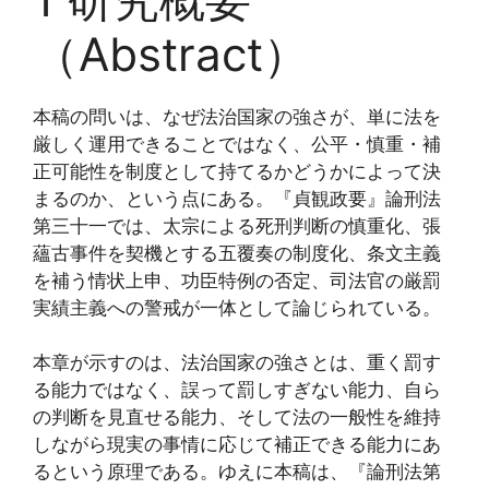
（Abstract）
本稿の問いは、なぜ法治国家の強さが、単に法を
厳しく運用できることではなく、公平・慎重・補
正可能性を制度として持てるかどうかによって決
まるのか、という点にある。『貞観政要』論刑法
第三十一では、太宗による死刑判断の慎重化、張
蘊古事件を契機とする五覆奏の制度化、条文主義
を補う情状上申、功臣特例の否定、司法官の厳罰
実績主義への警戒が一体として論じられている。
本章が示すのは、法治国家の強さとは、重く罰す
る能力ではなく、誤って罰しすぎない能力、自ら
の判断を見直せる能力、そして法の一般性を維持
しながら現実の事情に応じて補正できる能力にあ
るという原理である。ゆえに本稿は、『論刑法第