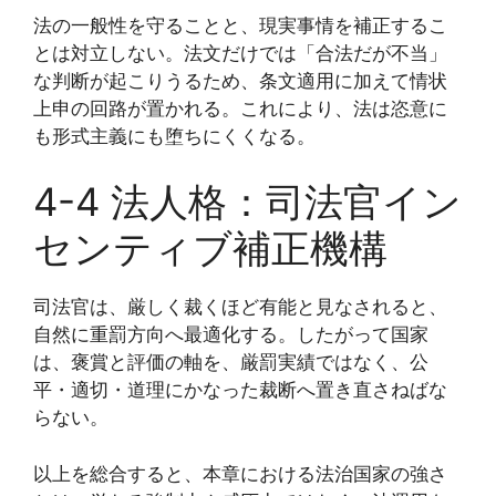
法の一般性を守ることと、現実事情を補正するこ
とは対立しない。法文だけでは「合法だが不当」
な判断が起こりうるため、条文適用に加えて情状
上申の回路が置かれる。これにより、法は恣意に
も形式主義にも堕ちにくくなる。
4-4 法人格：司法官イン
センティブ補正機構
司法官は、厳しく裁くほど有能と見なされると、
自然に重罰方向へ最適化する。したがって国家
は、褒賞と評価の軸を、厳罰実績ではなく、公
平・適切・道理にかなった裁断へ置き直さねばな
らない。
以上を総合すると、本章における法治国家の強さ