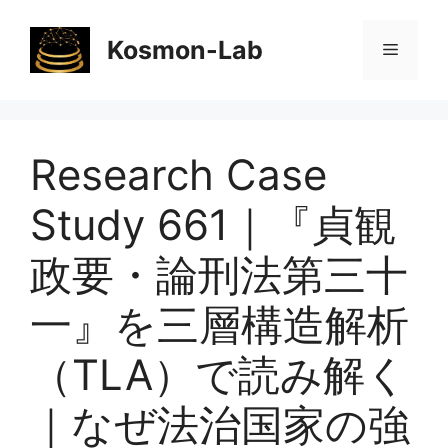
コ
ン
Kosmon-Lab
メ
テ
ン
ニ
ツ
へ
Research Case
ス
ュ
キ
Study 661｜『貞観
ッ
ー
プ
政要・論刑法第三十
一』を三層構造解析
（TLA）で読み解く
｜なぜ法治国家の強