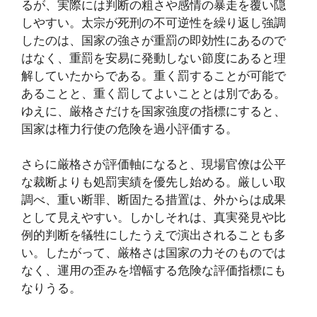
るが、実際には判断の粗さや感情の暴走を覆い隠
しやすい。太宗が死刑の不可逆性を繰り返し強調
したのは、国家の強さが重罰の即効性にあるので
はなく、重罰を安易に発動しない節度にあると理
解していたからである。重く罰することが可能で
あることと、重く罰してよいこととは別である。
ゆえに、厳格さだけを国家強度の指標にすると、
国家は権力行使の危険を過小評価する。
さらに厳格さが評価軸になると、現場官僚は公平
な裁断よりも処罰実績を優先し始める。厳しい取
調べ、重い断罪、断固たる措置は、外からは成果
として見えやすい。しかしそれは、真実発見や比
例的判断を犠牲にしたうえで演出されることも多
い。したがって、厳格さは国家の力そのものでは
なく、運用の歪みを増幅する危険な評価指標にも
なりうる。