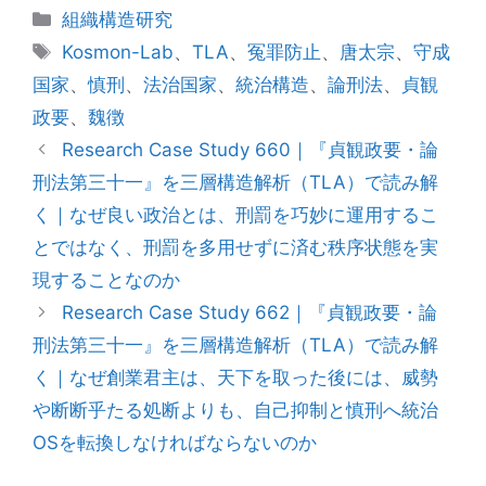
カ
組織構造研究
テ
タ
Kosmon-Lab
、
TLA
、
冤罪防止
、
唐太宗
、
守成
ゴ
グ
国家
、
慎刑
、
法治国家
、
統治構造
、
論刑法
、
貞観
リ
政要
、
魏徴
ー
Research Case Study 660｜『貞観政要・論
刑法第三十一』を三層構造解析（TLA）で読み解
く｜なぜ良い政治とは、刑罰を巧妙に運用するこ
とではなく、刑罰を多用せずに済む秩序状態を実
現することなのか
Research Case Study 662｜『貞観政要・論
刑法第三十一』を三層構造解析（TLA）で読み解
く｜なぜ創業君主は、天下を取った後には、威勢
や断断乎たる処断よりも、自己抑制と慎刑へ統治
OSを転換しなければならないのか