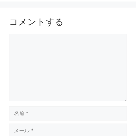
コメントする
コ
メ
ン
ト
名
前
メ
ー