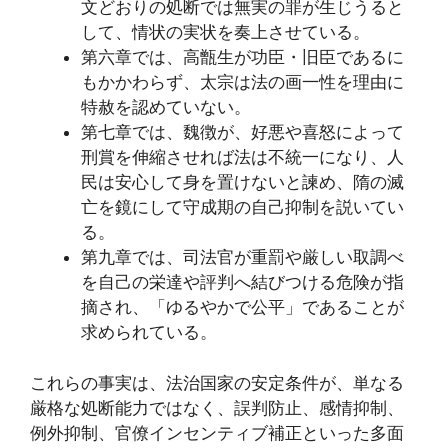
文どおりの処断では無実の罪が生じうると
して、情状の実状を奏上させている。
第六章では、高甑生が功臣・旧臣であるに
もかかわらず、太宗は法の画一性を理由に
特赦を認めていない。
第七章では、魏徴が、好悪や喜怒によって
刑賞を伸縮させれば法は不統一になり、人
民は安心して身を置けないと諫め、隋の滅
亡を鏡にして守成期の自己抑制を説いてい
る。
第九章では、司法官が重罰や厳しい取調べ
を自己の栄達や評判へ結びつける危険が指
摘され、「ゆるやかで公平」であることが
求められている。
これらの事実は、法治国家の安定条件が、単なる
厳格な処断能力ではなく、誤判防止、感情抑制、
例外抑制、官僚インセンティブ補正といった多面