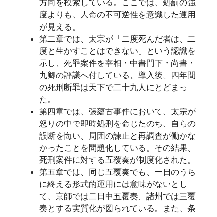
方向を模索している。ここでは、処罰の強
度よりも、人命の不可逆性を意識した運用
が見える。
第二章では、太宗が「二度死んだ者は、二
度と生かすことはできない」という認識を
示し、死罪案件を宰相・中書門下・尚書・
九卿の評議へ付している。導入後、四年間
の死刑断罪は天下で二十九人にとどまっ
た。
第四章では、張蘊古事件において、太宗が
怒りの中で即時処刑を命じたのち、自らの
誤断を悔い、周囲の諫止と再調査が働かな
かったことを問題化している。その結果、
死刑案件に対する五覆奏が制度化された。
第五章では、同じ五覆奏でも、一日のうち
に終える形式的運用には意味がないとし
て、京師では二日中五覆奏、諸州では三覆
奏とする実質化が図られている。また、条