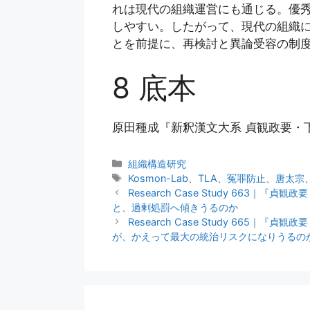
れは現代の組織運営にも通じる。優
しやすい。したがって、現代の組織
とを前提に、再検討と異論受容の制度
8 底本
原田種成『新釈漢文大系 貞観政要・下
カ
組織構造研究
テ
タ
Kosmon-Lab
、
TLA
、
冤罪防止
、
唐太宗
ゴ
グ
Research Case Study 6
リ
と、過剰処罰へ傾きうるのか
ー
Research Case Study 6
が、かえって最大の統治リスクになりうるの