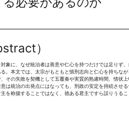
する必要があるのか
tract）
を対象に、なぜ統治者は善意や仁心を持つだけでは足りず、
ある。本文では、太宗がもともと慎刑志向と仁心を持ちなが
で、その失敗を契機として五覆奏や実質的熟慮時間、情状上
善意は統治の出発点にはなっても、刑政の安定を持続させる
君主を称揚することではなく、徳ある君主ですら誤りうるこ