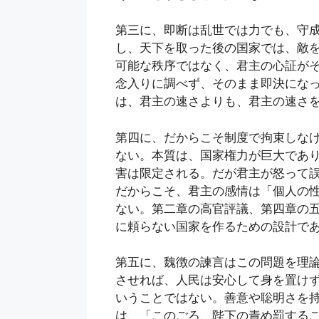
第三に、即断は乱世では力でも、守
し、天下を取った後の国家では、敵
可能な秩序ではなく、君主の心証が
念入りに調べず、そのまま即決にな
は、君主の速さよりも、君主の速さ
第四に、だからこそ制度で拘束しな
ない。本質は、国家権力が巨大であ
害は限定される。だが君主が怒って
だからこそ、君主の感情は「個人の
ない。第二章の高官評議、第四章の
に頼らない国家を作るための設計で
第五に、魏徴の諫言はこの問題を理
させれば、人民は安心して身を置け
いうことではない。善意や聡明さを
は、「このごろ、陛下の責め罰する