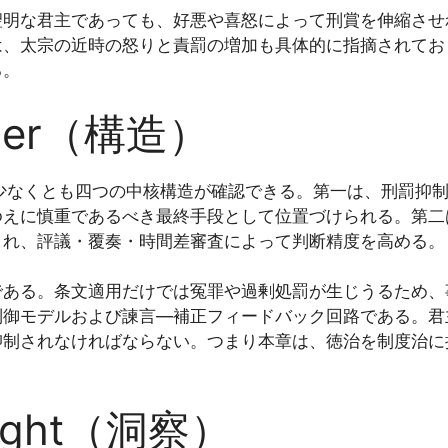
聖明な君主であっても、好悪や喜怒によって刑賞を伸縮させ
は、太宗の近時の怒りと責罰の増加も具体的に指摘されてお
る。
rder（構造）
には少なくとも四つの中核構造が確認できる。第一は、刑罰抑
ゆえに慎重であるべき最終手段として位置づけられる。第二
され、評議・覆奏・時間差審査によって判断精度を高める。
である。条文適用だけでは冤罪や過剰処罰が生じうるため、
制御モデルおよび諫言—補正フィードバック回路である。君
抑制されなければならない。つまり本章は、徳治を制度治に
sight（洞察）