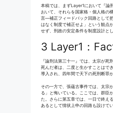
本稿では、まずLayer1において『
おいて、それらを国家格・個人格の
言—補正フィードバック回路として把
はなく制度で補正せよ」という観点
せず、刑政の安定条件を制度設計と
3 Layer1：F
『論刑法第三十一』では、太宗が死
死んだ者は、二度と生かすことはで
導入され、四年間で天下の死刑断罪
その一方で、張蘊古事件では、太宗
る」と悔いている。ここでは、群臣
た。さらに第五章では、一日で終え
あるとして情状上申の回路も設けて