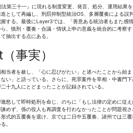
論刑法第三十一』に現れる制度変更、発言、処分、運用結果を事
構造として再編し、刑罰抑制型統治OS、多層覆奏による誤
握する。最後にLayer3では、「善意ある統治者もまた感
から、慎刑・覆奏・合議・情状上申の意義を統合的に考察す
して抽出する点にある。
act（事実）
刑相当者を赦し、「心に忍びがたい」と述べたことから始ま
きない」と語っている。さらに、死罪案件を宰相・中書門下
が二十九人にとどまったことが記録されている。
が激怒して即時処刑を命じ、のちに「もし法律の定めに従え
が諫めず、係の役人も再調査を行わなかったことが問題視さ
る形式的五覆奏を退け、京では二日中五覆奏、諸州では三覆
いる。