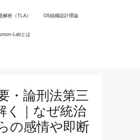
造解析（TLA）
OS組織設計理論
smon-Labとは
貞観政要・論刑法第三
解く｜なぜ統治
らの感情や即断