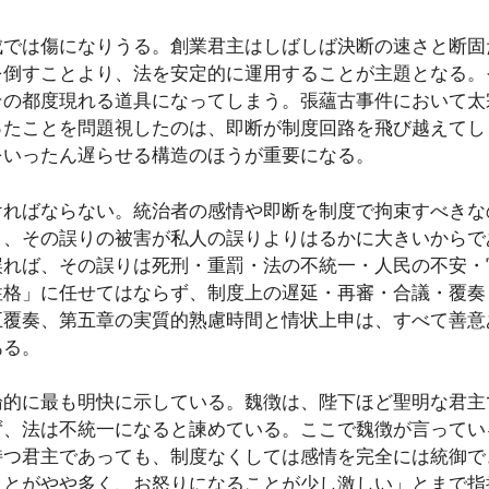
成では傷になりうる。創業君主はしばしば決断の速さと断固
を倒すことより、法を安定的に運用することが主題となる。
その都度現れる道具になってしまう。張蘊古事件において太
ったことを問題視したのは、即断が制度回路を飛び越えてし
をいったん遅らせる構造のほうが重要になる。
ければならない。統治者の感情や即断を制度で拘束すべきな
り、その誤りの被害が私人の誤りよりはるかに大きいからで
誤れば、その誤りは死刑・重罰・法の不統一・人民の不安・
性格」に任せてはならず、制度上の遅延・再審・合議・覆奏
五覆奏、第五章の実質的熟慮時間と情状上申は、すべて善意
ある。
論的に最も明快に示している。魏徴は、陛下ほど聖明な君主
ず、法は不統一になると諫めている。ここで魏徴が言ってい
持つ君主であっても、制度なくしては感情を完全には統御で
ことがやや多く、お怒りになることが少し激しい」とまで指