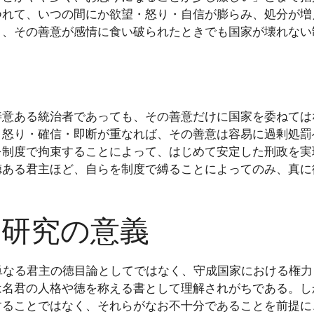
つれて、いつの間にか欲望・怒り・自信が膨らみ、処分が増
く、その善意が感情に食い破られたときでも国家が壊れない
善意ある統治者であっても、その善意だけに国家を委ねては
、怒り・確信・即断が重なれば、その善意は容易に過剰処罰
を制度で拘束することによって、はじめて安定した刑政を実
徳ある君主ほど、自らを制度で縛ることによってのみ、真に
Lab研究の意義
本章を単なる君主の徳目論としてではなく、守成国家における権
は名君の人格や徳を称える書として理解されがちである。し
することではなく、それらがなお不十分であることを前提に