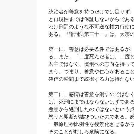
統治者が善意を持つだけでは足りず
と再現性までは保証しないからであ
わけ刑罰のような不可逆な権力行使
ある。『論刑法第三十一』は、太宗
第一に、善意は必要条件ではあるが
る。また、「二度死んだ者は、二度
君主ではなく、慎刑への志向を持っ
まう。つまり、善意や仁心があるこ
確信の瞬間まで統御する力は持たな
第二に、感情は善意を消すのではな
ば、死刑にまではならないはずであ
悪意から処刑したのではないという
怒りと即断が結びついたのである。
一般原理や比例性を後景化させるか
そのことがむしろ危険になる。