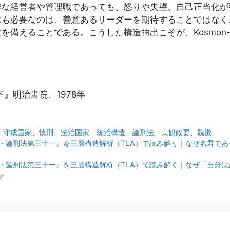
秀な経営者や管理職であっても、怒りや失望、自己正当化が
にも必要なのは、善意あるリーダーを期待することではなく
を備えることである。こうした構造抽出こそが、Kosmon-
』明治書院、1978年
、
守成国家
、
慎刑
、
法治国家
、
統治構造
、
論刑法
、
貞観政要
、
魏徴
63｜『貞観政要・論刑法第三十一』を三層構造解析（TLA）で読み解く｜なぜ名
65｜『貞観政要・論刑法第三十一』を三層構造解析（TLA）で読み解く｜なぜ「
か