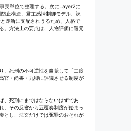
実単位で整理する。次にLayer2に
判防止構造、君主感情制御モデル、諫
情と即断に支配されうるため、人格で
る。方法上の要点は、人物評価に還元
り、死刑の不可逆性を自覚して「二度
高官・尚書・九卿に評議させる制度が
ば、死刑にまではならないはずであ
れ、その反省から五覆奏制度が始まっ
奏とし、法文だけでは冤罪のおそれが