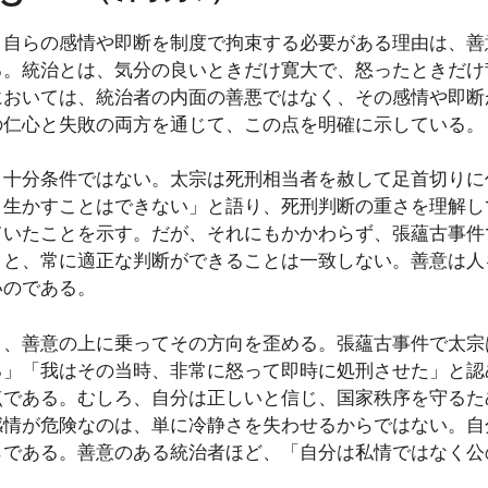
、自らの感情や即断を制度で拘束する必要がある理由は、善
る。統治とは、気分の良いときだけ寛大で、怒ったときだけ
においては、統治者の内面の善悪ではなく、その感情や即断
の仁心と失敗の両方を通じて、この点を明確に示している。
、十分条件ではない。太宗は死刑相当者を赦して足首切りに
と生かすことはできない」と語り、死刑判断の重さを理解し
ていたことを示す。だが、それにもかかわらず、張蘊古事件
とと、常に適正な判断ができることは一致しない。善意は人
いのである。
く、善意の上に乗ってその方向を歪める。張蘊古事件で太宗
る」「我はその当時、非常に怒って即時に処刑させた」と認
点である。むしろ、自分は正しいと信じ、国家秩序を守るた
感情が危険なのは、単に冷静さを失わせるからではない。自
らである。善意のある統治者ほど、「自分は私情ではなく公