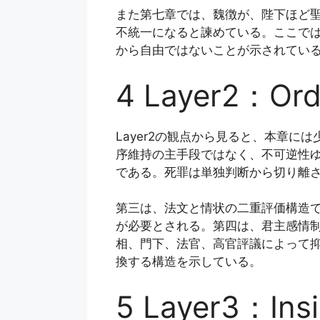
また第七章では、魏徴が、陛下ほど
不統一になると諫めている。ここで
から自由ではないことが示されてい
4 Layer2：O
Layer2の観点から見ると、本章
序維持の主手段ではなく、不可逆性
である。死罪は単独判断から切り離
第三は、法文と情状の二重評価構造
が必要とされる。第四は、君主感情
相、門下、法官、高官評議によって
換する構造を示している。
5 Layer3：In