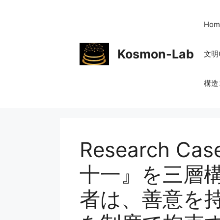
コ
ン
Hom
テ
ン
Kosmon-Lab
文明
ツ
へ
ス
構造
キ
ッ
プ
Research 
十一』を三層構
者は、善意を