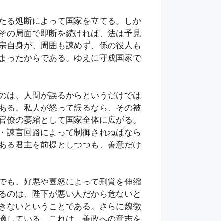
たる処断によって国家を立てる。しか
その局面で即断を続ければ、法は予見
宗自身が、周囲も諫めず、係の役人も
まったからである。ゆえに守成国家で
のは、人間が誤るからというだけでは
ある。私人が怒って誤るなら、その被
官僚の萎縮として国家全体に広がる。
・諫言回路によって制御されねばなら
ある君主を前提としつつも、善意だけ
でも、好悪や喜怒によって刑賞を伸縮
るのは、陛下が悪い人だから危ないと
きないということである。さらに魏徴
摘している。これは、善政への意志を