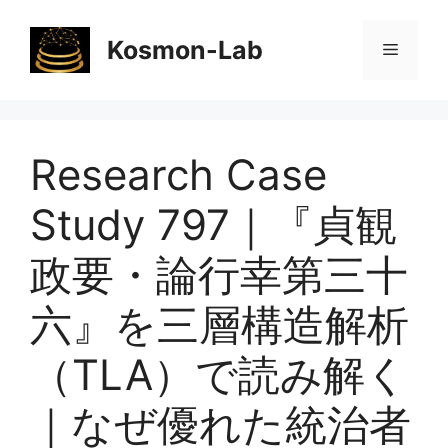
コ
ン
Kosmon-Lab
メ
テ
ン
ニ
ツ
へ
Research Case
ス
ュ
キ
Study 797｜『貞観
ッ
ー
プ
政要・論行幸第三十
六』を三層構造解析
（TLA）で読み解く
｜なぜ優れた統治者