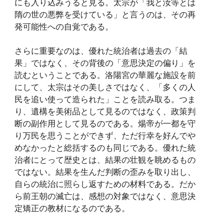
にも入り込みうると見る。太宗が「我と汝等とは
隋の世の悪弊を受けている」と言うのは、その再
発可能性への自覚である。
さらに重要なのは、優れた統治者は過去の「結
果」ではなく、その背後の「意思決定の偏り」を
読むということである。洛陽宮の華麗な施設を前
にして、太宗はその美しさではなく、「多くの人
民を追い使って造られた」ことを読み取る。つま
り、遺構を美術品として見るのではなく、政策判
断の副作用として見るのである。煬帝が一都を守
り万民を思うことができず、ただ行幸を好んでや
めなかったと総括するのも同じである。優れた統
治者にとって歴史とは、結果の壮観を眺めるもの
ではない。結果を生んだ判断の歪みを取り出し、
自らの統治に照らし返すための材料である。だか
ら前王朝の滅亡は、感想の対象ではなく、意思決
定矯正の教材になるのである。