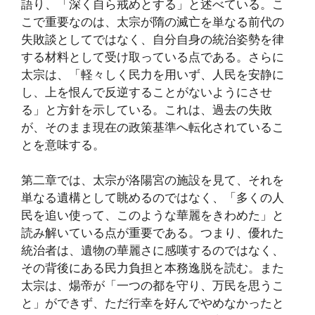
語り、「深く自ら戒めとする」と述べている。こ
こで重要なのは、太宗が隋の滅亡を単なる前代の
失敗談としてではなく、自分自身の統治姿勢を律
する材料として受け取っている点である。さらに
太宗は、「軽々しく民力を用いず、人民を安静に
し、上を恨んで反逆することがないようにさせ
る」と方針を示している。これは、過去の失敗
が、そのまま現在の政策基準へ転化されているこ
とを意味する。
第二章では、太宗が洛陽宮の施設を見て、それを
単なる遺構として眺めるのではなく、「多くの人
民を追い使って、このような華麗をきわめた」と
読み解いている点が重要である。つまり、優れた
統治者は、遺物の華麗さに感嘆するのではなく、
その背後にある民力負担と本務逸脱を読む。また
太宗は、煬帝が「一つの都を守り、万民を思うこ
と」ができず、ただ行幸を好んでやめなかったと