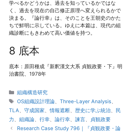
学べるかどうかは、過去を知っているかではな
く、過去を現在の自己修正原理へ変えられるかで
決まる。『論行幸』は、そのことを王朝史のかた
ちで鮮明に示している。ゆえに本篇は、現代の組
織診断にもきわめて高い価値を持つ。
8 底本
底本：原田種成『新釈漢文大系 貞観政要・下』明
治書院、1978年
カ
組織構造研究
テ
タ
OS組織設計理論
、
Three-Layer Analysis
、
ゴ
グ
TLA
、
守成国家
、
情報遮断
、
歴史に学ぶ統治
、
民
リ
力
、
組織論
、
行幸
、
論行幸
、
諫言
、
貞観政要
ー
Research Case Study 796｜『貞観政要・論