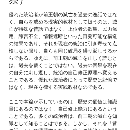
優れた統治者が前王朝の滅亡を過去の逸話ではな
く、自らを戒める現実的教材として扱うのは、滅
亡が特殊な昔話ではなく、上位者の欲望、民力濫
用、諫言不全、情報遮断といった再発可能な構造
の結果であり、それを現在の統治に引き寄せて点
検しない限り、自らも同じ破局を繰り返しうるか
らである。ゆえに、前王朝の滅亡を正しく読むと
は、過去を裁くことではない。過去の因果を現在
の自分に刺し返し、統治の自己修正原理へ変える
ことである。優れた統治者にとって歴史は記憶で
はなく、現在を律する実践教材なのである。
ここで本篇が示しているのは、歴史の価値は知識
量にあるのではなく、自己修正能力にあるという
ことである。多くの統治者は、前王朝の滅亡を知
識として知ることはできる。しかし、それを「昔