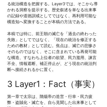
る統治構造を把握する。Layer3では、そこから導
かれる洞察を提示する。歴史叙述を単なる出来事
の記録や道徳訓戒としてではなく、再利用可能な
構造知へ変換することが本稿の方法である。
本稿では特に、前王朝の滅亡を「過去の終わった
失敗」としてではなく、「現在の統治を修正する
ための教材」として読む。焦点は、滅亡の悲惨さ
そのものではなく、そこに含まれている再発可能
な構造、すなわち上位者の欲望、民力濫用、諫言
不全、情報遮断、補正停止が、どう現在の統治判
断へ接続されるかに置く。
3 Layer1：Fact（事実）
第一章で太宗は、隋煬帝の造営・行幸・民力疲
弊・盗賊化・滅亡を、自ら見聞した出来事として