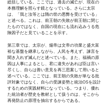
総括している。ここでは、過去の滅亡が、現在の
本務理解を照らす鏡となっている。さらに太宗
は、「我と汝等とは隋の世の悪弊を受けている」
と述べる。これは、前王朝の失敗が前王朝に閉じ
たものではなく、自国の現在にも流れ込みうる危
険因子だと見ていることを示す。
第三章では、太宗が、煬帝は文帝の功業と盛大富
裕な基盤を継承しながら、人民を考えず、諫言を
聞き入れず滅んだと述べている。また、福禍の原
因は人事によるとし、君に違失があれば臣は言い
尽くし、自らは善い意見を再三思案して用いると
述べている。ここでは、前王朝の失敗が単なる批
評対象ではなく、自らの受諫姿勢と統治OSを設計
するための実践材料になっている。つまり、優れ
た統治者が歴史を教材として扱うのは、そこから
再発防止の原理を抽出するからである。