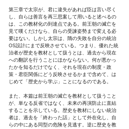
第三章で太宗が、君に違失があれば臣は言い尽く
し、自らは善言を再三思案して用いると述べるの
は、この教材化の到達点である。前王朝の滅亡を
見て嘆くだけなら、自らの受諫姿勢まで変える必
要はない。しかし太宗は、隋の失敗を自分の統治
OS設計にまで反映させている。つまり、優れた統
治者が歴史を教材として扱うとは、過去から現在
への翻訳を行うことにほかならない。何が悪かっ
たかを知るだけでなく、それを現在の制度・政
策・君臣関係にどう反映させるかまで含めて、は
じめて「歴史から学ぶ」ことになるのである。
また、本篇は前王朝の滅亡を教材として扱うこと
が、単なる反省ではなく、未来の再演防止に直結
することを示している。歴史を教材にしない統治
者は、過去を「終わった話」として外在化し、自
らの中にある同型の危険を見逃す。逆に歴史を教