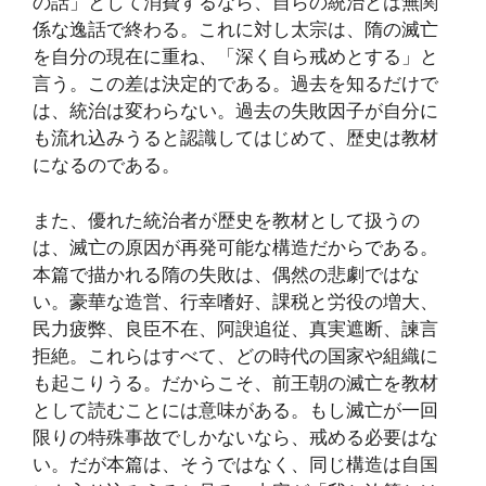
の話」として消費するなら、自らの統治とは無関
係な逸話で終わる。これに対し太宗は、隋の滅亡
を自分の現在に重ね、「深く自ら戒めとする」と
言う。この差は決定的である。過去を知るだけで
は、統治は変わらない。過去の失敗因子が自分に
も流れ込みうると認識してはじめて、歴史は教材
になるのである。
また、優れた統治者が歴史を教材として扱うの
は、滅亡の原因が再発可能な構造だからである。
本篇で描かれる隋の失敗は、偶然の悲劇ではな
い。豪華な造営、行幸嗜好、課税と労役の増大、
民力疲弊、良臣不在、阿諛追従、真実遮断、諫言
拒絶。これらはすべて、どの時代の国家や組織に
も起こりうる。だからこそ、前王朝の滅亡を教材
として読むことには意味がある。もし滅亡が一回
限りの特殊事故でしかないなら、戒める必要はな
い。だが本篇は、そうではなく、同じ構造は自国