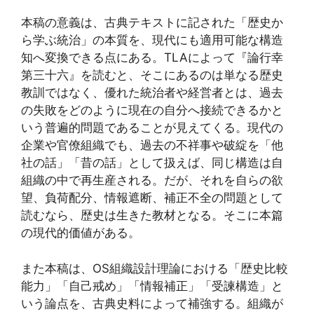
本稿の意義は、古典テキストに記された「歴史か
ら学ぶ統治」の本質を、現代にも適用可能な構造
知へ変換できる点にある。TLAによって『論行幸
第三十六』を読むと、そこにあるのは単なる歴史
教訓ではなく、優れた統治者や経営者とは、過去
の失敗をどのように現在の自分へ接続できるかと
いう普遍的問題であることが見えてくる。現代の
企業や官僚組織でも、過去の不祥事や破綻を「他
社の話」「昔の話」として扱えば、同じ構造は自
組織の中で再生産される。だが、それを自らの欲
望、負荷配分、情報遮断、補正不全の問題として
読むなら、歴史は生きた教材となる。そこに本篇
の現代的価値がある。
また本稿は、OS組織設計理論における「歴史比較
能力」「自己戒め」「情報補正」「受諫構造」と
いう論点を、古典史料によって補強する。組織が