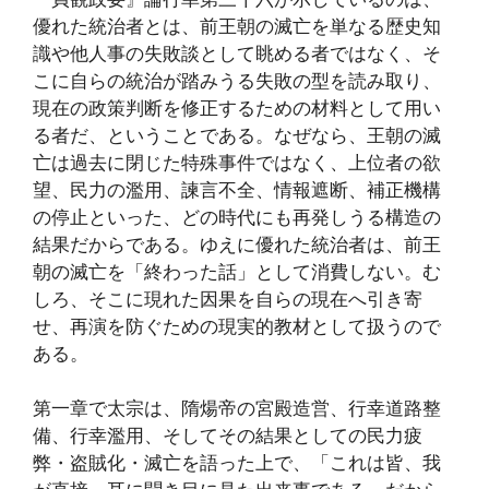
優れた統治者とは、前王朝の滅亡を単なる歴史知
識や他人事の失敗談として眺める者ではなく、そ
こに自らの統治が踏みうる失敗の型を読み取り、
現在の政策判断を修正するための材料として用い
る者だ、ということである。なぜなら、王朝の滅
亡は過去に閉じた特殊事件ではなく、上位者の欲
望、民力の濫用、諫言不全、情報遮断、補正機構
の停止といった、どの時代にも再発しうる構造の
結果だからである。ゆえに優れた統治者は、前王
朝の滅亡を「終わった話」として消費しない。む
しろ、そこに現れた因果を自らの現在へ引き寄
せ、再演を防ぐための現実的教材として扱うので
ある。
第一章で太宗は、隋煬帝の宮殿造営、行幸道路整
備、行幸濫用、そしてその結果としての民力疲
弊・盗賊化・滅亡を語った上で、「これは皆、我