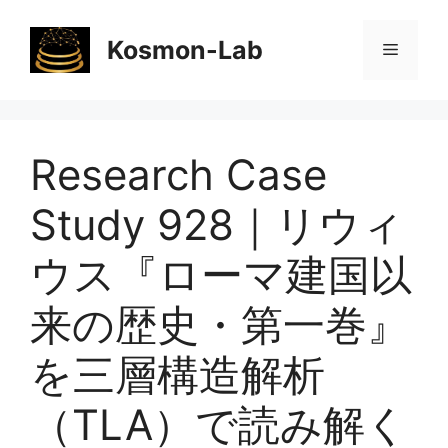
コ
ン
Kosmon-Lab
メ
テ
ン
ニ
ツ
へ
Research Case
ス
ュ
キ
Study 928｜リウィ
ッ
ー
プ
ウス『ローマ建国以
来の歴史・第一巻』
を三層構造解析
（TLA）で読み解く