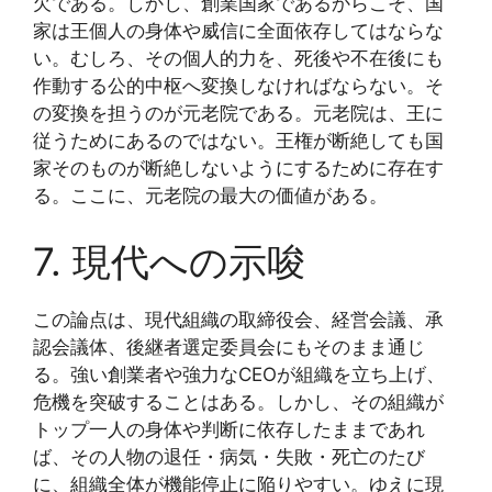
欠である。しかし、創業国家であるからこそ、国
家は王個人の身体や威信に全面依存してはならな
い。むしろ、その個人的力を、死後や不在後にも
作動する公的中枢へ変換しなければならない。そ
の変換を担うのが元老院である。元老院は、王に
従うためにあるのではない。王権が断絶しても国
家そのものが断絶しないようにするために存在す
る。ここに、元老院の最大の価値がある。
7. 現代への示唆
この論点は、現代組織の取締役会、経営会議、承
認会議体、後継者選定委員会にもそのまま通じ
る。強い創業者や強力なCEOが組織を立ち上げ、
危機を突破することはある。しかし、その組織が
トップ一人の身体や判断に依存したままであれ
ば、その人物の退任・病気・失敗・死亡のたび
に、組織全体が機能停止に陥りやすい。ゆえに現