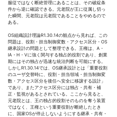
服従ではなく断絶管理にあることは、その破綻条
件から逆に確認できる。元老院が王に従属し切っ
た瞬間、元老院は元老院であることをやめるので
ある。
OS組織設計理論R1.30.14の観点から見れば、この
問題は、役割・担当制御変数・アクセス区分・OS
継承設計の問題として整理できる。王権は、A・
IA・H・Vに強く関与する独占的役割であり、創業
期にはその独占が迅速な統治判断を可能にする。
しかしR1.30.14では、OS継承設計とは「重要役割
のユーザ交替時に、役割・担当領域・担当制御変
数・アクセス区分を後任へ安全に移譲する設計」
であり、またアクセス区分には独占・共有・補
正・監視があるとされている。ここから見ると、
元老院とは、王の独占的役割そのものを奪う装置
ではなく、王権という重要役割が断絶したとき
に、国家OSが停止しないようにする継承・共有・