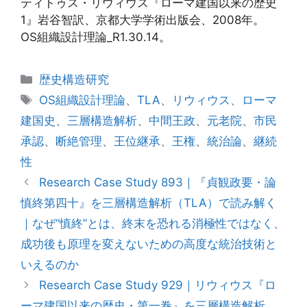
ティトゥス・リウィウス『ローマ建国以来の歴史
1』岩谷智訳、京都大学学術出版会、2008年。
OS組織設計理論_R1.30.14。
カ
歴史構造研究
テ
タ
OS組織設計理論
、
TLA
、
リウィウス
、
ローマ
ゴ
グ
建国史
、
三層構造解析
、
中間王政
、
元老院
、
市民
リ
承認
、
断絶管理
、
王位継承
、
王権
、
統治論
、
継続
ー
性
Research Case Study 893｜『貞観政要・論
慎終第四十』を三層構造解析（TLA）で読み解く
｜なぜ“慎終”とは、終末を恐れる消極性ではなく、
成功後も原理を変えないための高度な統治技術と
いえるのか
Research Case Study 929｜リウィウス『ロ
ーマ建国以来の歴史・第一巻』を三層構造解析