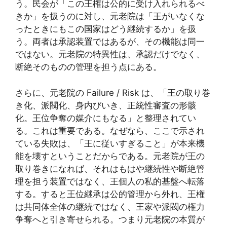
う。民会が「この王権は公的に受け入れられるべ
きか」を扱うのに対し、元老院は「王がいなくな
ったときにもこの国家はどう継続するか」を扱
う。両者は承認装置ではあるが、その機能は同一
ではない。元老院の特異性は、承認だけでなく、
断絶そのものの管理を担う点にある。
さらに、元老院の Failure / Risk は、「王の取り巻
き化、派閥化、身内びいき、正統性審査の形骸
化。王位争奪の媒介にもなる」と整理されてい
る。これは重要である。なぜなら、ここで示され
ている失敗は、「王に従いすぎること」が本来機
能を壊すということだからである。元老院が王の
取り巻きになれば、それはもはや継続性や断絶管
理を担う装置ではなく、王個人の私的基盤へ転落
する。すると王位継承は公的管理から外れ、王権
は共同体全体の継続ではなく、王家や派閥の権力
争奪へと引き寄せられる。つまり元老院の本質が