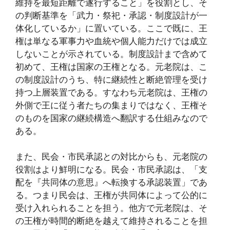
維持を最短距離で遂行すること」を役割とし、そ
の判断基準を「武力・祭祀・承認・制度設計が一
体化しているか」に置いている。ここで既に、王
権は単なる軍事力や血統や個人能力だけでは成立
しないことが示されている。制度設計まで含めて
初めて、王権は国家の王権となる。元老院は、こ
の制度設計のうち、特に継続性と断絶管理を受け
持つ上層装置である。すなわち元老院は、王権の
外側で王に従う者たちの集まりではなく、王権そ
のものを国家の継続構造へ翻訳する仕組みなので
ある。
また、民会・市民承認との対比からも、元老院の
役割はより鮮明になる。民会・市民承認は、「支
配を『共同体の意思』へ転換する承認装置」であ
る。つまり民会は、王権が共同体によって公的に
受け入れられることを担う。他方で元老院は、そ
の王権が時間的断絶を越えて維持されることを担