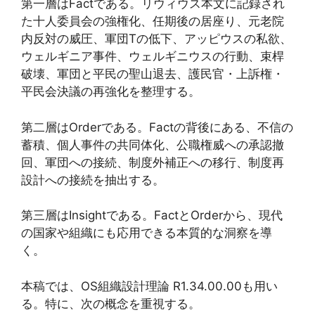
第一層はFactである。リウィウス本文に記録され
た十人委員会の強権化、任期後の居座り、元老院
内反対の威圧、軍団Tの低下、アッピウスの私欲、
ウェルギニア事件、ウェルギニウスの行動、束桿
破壊、軍団と平民の聖山退去、護民官・上訴権・
平民会決議の再強化を整理する。
第二層はOrderである。Factの背後にある、不信の
蓄積、個人事件の共同体化、公職権威への承認撤
回、軍団への接続、制度外補正への移行、制度再
設計への接続を抽出する。
第三層はInsightである。FactとOrderから、現代
の国家や組織にも応用できる本質的な洞察を導
く。
本稿では、OS組織設計理論 R1.34.00.00も用い
る。特に、次の概念を重視する。