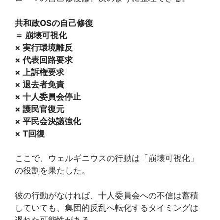
共和政OSの自己修復
＝ 崩壊可視化
× 実行環境離反
× 代表回路要求
× 上訴権要求
× 退去者免責
× 十人委員会停止
× 護民官復元
× 平民会決議強化
× T回復
ここで、ウェルギニウスの行動は「崩壊可視化」
の役割を果たした。
彼の行動がなければ、十人委員会への不信は蓄積
していても、集団的反乱へ転化するタイミングは
遅れた可能性がある。