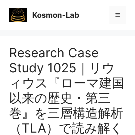
コ
ン
Kosmon-Lab
メ
テ
ン
ニ
ツ
へ
Research Case
ス
ュ
キ
Study 1025｜リウ
ッ
ー
プ
ィウス『ローマ建国
以来の歴史・第三
巻』を三層構造解析
（TLA）で読み解く