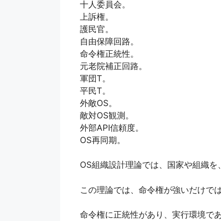
十人委員会。
上訴権。
護民官。
自由保障回路。
命令権正統性。
元老院補正回路。
軍団T。
平民T。
外敵OS。
敵対OS観測。
外部API信頼度。
OS再同期。
OS組織設計理論では、国家や組織を
この理論では、命令権が強いだけでは
命令権に正統性があり、実行環境で