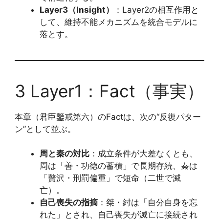
Layer3（Insight）
：Layer2の相互作用と
して、維持不能メカニズムを統合モデルに
落とす。
3 Layer1：Fact（事実）
本章（君臣鑒戒第六）のFactは、次の“反復パター
ン”として並ぶ。
周と秦の対比
：成立条件が大差なくとも、
周は「善・功徳の蓄積」で長期存続、秦は
「贅沢・刑罰偏重」で短命（二世で滅
亡）。
自己喪失の指摘
：桀・紂は「自分自身を忘
れた」とされ、自己喪失が滅亡に接続され