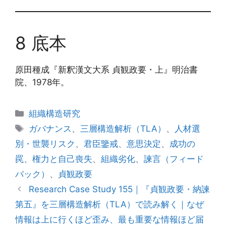
8 底本
原田種成『新釈漢文大系 貞観政要・上』明治書
院、1978年。
カ
組織構造研究
テ
タ
ガバナンス
、
三層構造解析（TLA）
、
人材選
ゴ
グ
別・世襲リスク
、
君臣鑒戒
、
意思決定
、
成功の
リ
罠
、
権力と自己喪失
、
組織劣化
、
諫言（フィード
ー
バック）
、
貞観政要
Research Case Study 155｜『貞観政要・納諫
第五』を三層構造解析（TLA）で読み解く｜なぜ
情報は上に行くほど歪み、最も重要な情報ほど届