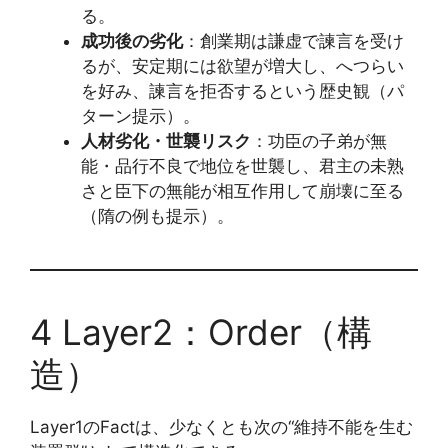
る。
成功後の劣化
：創業期は謙虚で諫言を受け
るが、安定期には欲望が増大し、へつらい
を好み、諫言を拒否するという歴史観（パ
ターン提示）。
人材劣化・世襲リスク
：功臣の子弟が無
能・品行不良で地位を世襲し、君主の未熟
さと臣下の無能が相互作用して崩壊に至る
（隋の例も提示）。
4 Layer2：Order（構
造）
Layer1のFactは、少なくとも次の“維持不能を生む