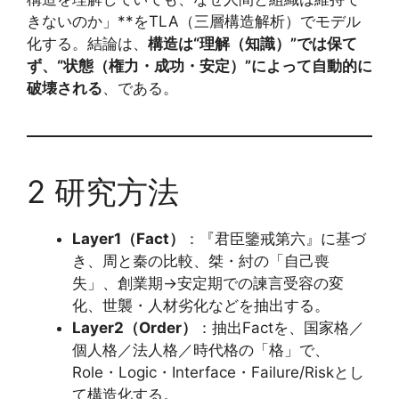
きないのか」**をTLA（三層構造解析）でモデル
化する。結論は、
構造は“理解（知識）”では保て
ず、“状態（権力・成功・安定）”によって自動的に
破壊される
、である。
2 研究方法
Layer1（Fact）
：『君臣鑒戒第六』に基づ
き、周と秦の比較、桀・紂の「自己喪
失」、創業期→安定期での諫言受容の変
化、世襲・人材劣化などを抽出する。
Layer2（Order）
：抽出Factを、国家格／
個人格／法人格／時代格の「格」で、
Role・Logic・Interface・Failure/Riskとし
て構造化する。