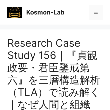
コ
ン
Kosmon-Lab
メ
テ
ン
ニ
ツ
へ
Research Case
ス
ュ
キ
Study 156｜『貞観
ッ
ー
プ
政要・君臣鑒戒第
六』を三層構造解析
（TLA）で読み解く
｜なぜ人間と組織