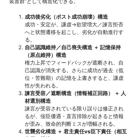
装置群”として構造化できる。
成功後劣化（ポスト成功崩壊）構造
成功・安定が、謙虚→欲望増大／諫言拒否
へと状態遷移を起こし、劣化が自動進行す
る。
自己認識維持／自己喪失構造 ＋ 記憶保持
（原点維持）構造
権力上昇でフィードバックが遮断され、自
己認識が消失する。さらに成功が過去（低
位・苦難期）の記憶を上書きすると、謙虚
性が失われる。
諫言受容／遮断構造（情報補正回路） ＋ 人
材選別構造
諫言が受容されている限り誤りは修正され
るが、佞臣優遇・直言排除が起きると情報
が歪み、致命的判断ミスが増幅される。
世襲劣化構造 ＋ 君主責任vs臣下責任（相互