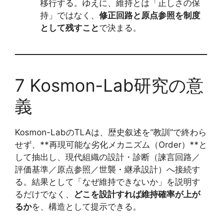
移行する。ゆえに、維持とは「正しさの保
持」ではなく、
修正回路と原点参照を制度
として残すこと
で決まる。
7 Kosmon-Lab研究の意
義
Kosmon-LabのTLAは、歴史叙述を“教訓”で終わら
せず、**再現可能な劣化メカニズム（Order）**と
して抽出し、現代組織の設計・診断（諫言回路／
評価基準／原点参照／世襲・継承設計）へ接続す
る。結果として「なぜ維持できないか」を説明す
るだけでなく、
どこを設計すれば維持確率が上が
るか
を、構造として提示できる。