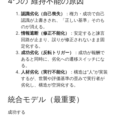
4つの“維持不能の原因”
認識劣化（自己喪失）
：権力・成功で自己
認識が上書きされ、「正しい基準」そのも
のが消える。
情報遮断（修正不能化）
：安定すると諫言
回路が止まり、誤りが修正されないまま固
定化する。
成功劣化（反転トリガー）
：成功が報酬で
あると同時に、劣化への遷移スイッチにな
る。
人材劣化（実行不能化）
：構造は“人”が実装
するが、世襲や評価基準の歪みで実行者が
劣化し、構造が空洞化する。
統合モデル（最重要）
成功する