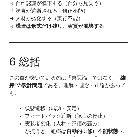
→ 自己認識が低下する（自分を見失う）
→ 諫言が遮断される（修正不能）
→ 人材が劣化する（実行不能）
→
構造は形式だけ残り、実質が崩壊する
6 総括
この章が突いているのは「善悪論」ではなく、
“維
持”の設計問題
である。理解・理念・正論があって
も、
状態遷移（成功・安定）
フィードバック遮断（諫言の停止）
実装者劣化（人材・評価の歪み）
が揃うと、組織は
自動的に修正不能状態
へ