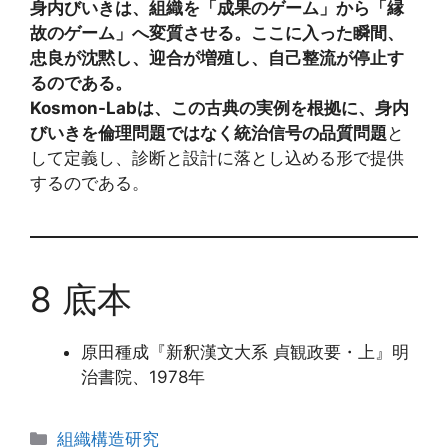
身内びいきは、組織を「成果のゲーム」から「縁
故のゲーム」へ変質させる。ここに入った瞬間、
忠良が沈黙し、迎合が増殖し、自己整流が停止す
るのである。
Kosmon-Labは、この古典の実例を根拠に、身内
びいきを倫理問題ではなく統治信号の品質問題
と
して定義し、診断と設計に落とし込める形で提供
するのである。
8 底本
原田種成『新釈漢文大系 貞観政要・上』明
治書院、1978年
カ
組織構造研究