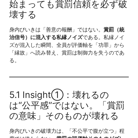
始まっても賞罰信頼を必ず破
壊する
身内びいきは「善意の報酬」ではない。
賞罰（統
治信号）に混入する私縁ノイズ
である。私縁ノイ
ズが混入した瞬間、全員が評価軸を「功罪」から
「縁故」へ読み替え、賞罰は制御力を失うのであ
る。
5.1 Insight①：壊れるの
は“公平感”ではない。「賞罰
の意味」そのものが壊れる
身内びいきの破壊力は、「不公平で腹が立つ」程