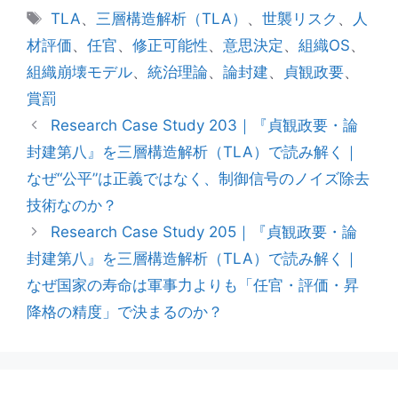
テ
タ
TLA
、
三層構造解析（TLA）
、
世襲リスク
、
人
ゴ
グ
材評価
、
任官
、
修正可能性
、
意思決定
、
組織OS
、
リ
組織崩壊モデル
、
統治理論
、
論封建
、
貞観政要
、
ー
賞罰
Research Case Study 203｜『貞観政要・論
封建第八』を三層構造解析（TLA）で読み解く｜
なぜ“公平”は正義ではなく、制御信号のノイズ除去
技術なのか？
Research Case Study 205｜『貞観政要・論
封建第八』を三層構造解析（TLA）で読み解く｜
なぜ国家の寿命は軍事力よりも「任官・評価・昇
降格の精度」で決まるのか？