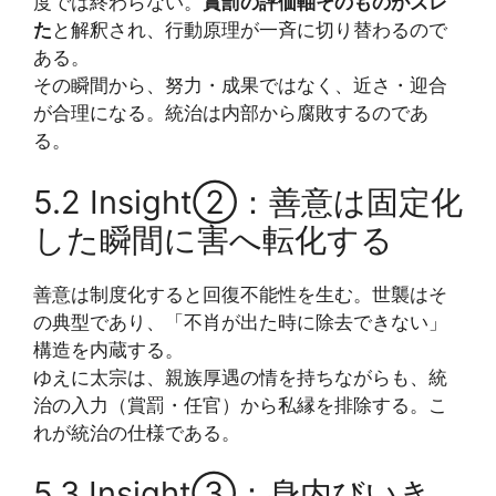
度では終わらない。
賞罰の評価軸そのものがズレ
た
と解釈され、行動原理が一斉に切り替わるので
ある。
その瞬間から、努力・成果ではなく、近さ・迎合
が合理になる。統治は内部から腐敗するのであ
る。
5.2 Insight②：善意は固定化
した瞬間に害へ転化する
善意は制度化すると回復不能性を生む。世襲はそ
の典型であり、「不肖が出た時に除去できない」
構造を内蔵する。
ゆえに太宗は、親族厚遇の情を持ちながらも、統
治の入力（賞罰・任官）から私縁を排除する。こ
れが統治の仕様である。
5.3 Insight③：身内びいき