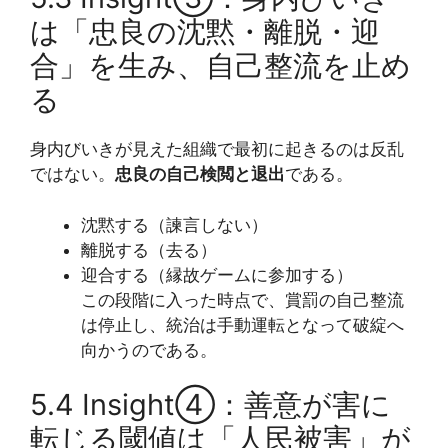
は「忠良の沈黙・離脱・迎
合」を生み、自己整流を止め
る
身内びいきが見えた組織で最初に起きるのは反乱
ではない。
忠良の自己検閲と退出
である。
沈黙する（諫言しない）
離脱する（去る）
迎合する（縁故ゲームに参加する）
この段階に入った時点で、賞罰の自己整流
は停止し、統治は手動運転となって破綻へ
向かうのである。
5.4 Insight④：善意が害に
転じる閾値は「人民被害」が