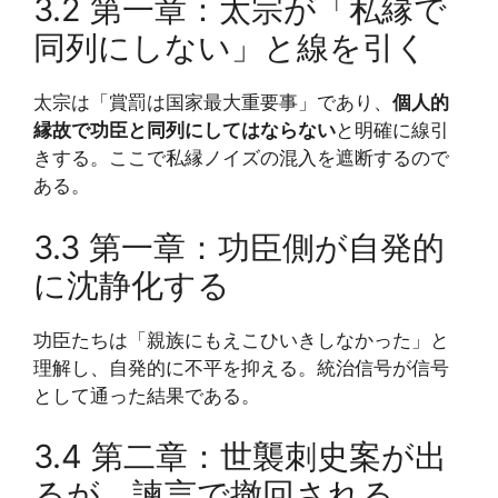
3.2 第一章：太宗が「私縁で
同列にしない」と線を引く
太宗は「賞罰は国家最大重要事」であり、
個人的
縁故で功臣と同列にしてはならない
と明確に線引
きする。ここで私縁ノイズの混入を遮断するので
ある。
3.3 第一章：功臣側が自発的
に沈静化する
功臣たちは「親族にもえこひいきしなかった」と
理解し、自発的に不平を抑える。統治信号が信号
として通った結果である。
3.4 第二章：世襲刺史案が出
るが、諫言で撤回される