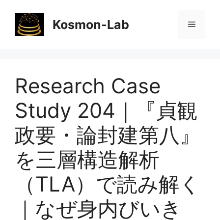
コ
ン
Kosmon-Lab
メ
テ
ン
ニ
ツ
へ
Research Case
ス
ュ
キ
Study 204｜『貞観
ッ
ー
プ
政要・論封建第八』
を三層構造解析
（TLA）で読み解く
｜なぜ身内びいき