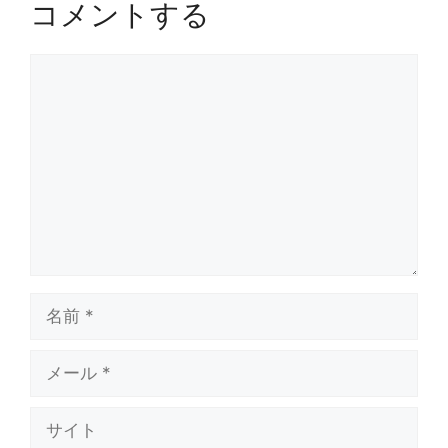
コメントする
コ
メ
ン
ト
名
前
メ
ー
ル
サ
イ