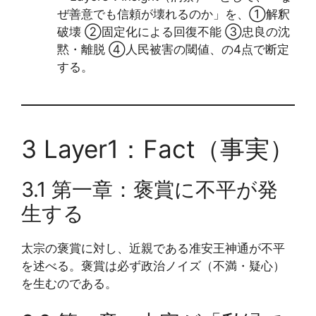
ぜ善意でも信頼が壊れるのか」を、①解釈
破壊 ②固定化による回復不能 ③忠良の沈
黙・離脱 ④人民被害の閾値、の4点で断定
する。
3 Layer1：Fact（事実）
3.1 第一章：褒賞に不平が発
生する
太宗の褒賞に対し、近親である准安王神通が不平
を述べる。褒賞は必ず政治ノイズ（不満・疑心）
を生むのである。