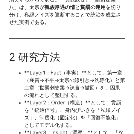
八」は、太宗が
親族厚遇の情
と
賞罰の運用
を切り
分け、私縁ノイズを遮断することで統治を成立さ
せた実例である。
2 研究方法
**Layer1：Fact（事実）**として、第一章
（褒賞→不平→太宗の線引き→沈静化）と第
二章（世襲刺史案→諫言→撤回）を、因果
の流れとして整理する。
**Layer2：Order（構造）**として、賞罰
を「統治信号」、身内びいきを「私縁ノイ
ズ」、制度化（固定化）を「回復不能化」
としてモデル化する。
**Layer3：Insight（洞察）**として、「な