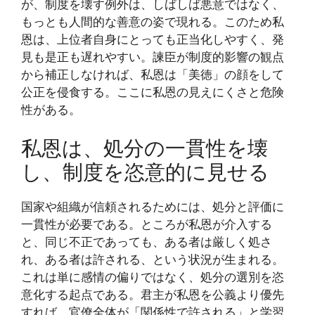
が、制度を壊す例外は、しばしば悪意ではなく、
もっとも人間的な善意の姿で現れる。このため私
恩は、上位者自身にとっても正当化しやすく、発
見も是正も遅れやすい。諫臣が制度的影響の観点
から補正しなければ、私恩は「美徳」の顔をして
公正を侵食する。ここに私恩の見えにくさと危険
性がある。
私恩は、処分の一貫性を壊
し、制度を恣意的に見せる
国家や組織が信頼されるためには、処分と評価に
一貫性が必要である。ところが私恩が介入する
と、同じ不正であっても、ある者は厳しく処さ
れ、ある者は許される、という状況が生まれる。
これは単に感情の偏りではなく、処分の選別を恣
意化する起点である。君主が私恩を公義より優先
すれば、官僚全体が「関係性で許される」と学習