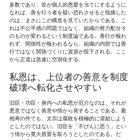
多数であり、皆が個人的恩愛を当てにするように
なれば、善を行う者を疑い恐れさせると指摘した
のは、まさにこの構造を見ていたからである。こ
れは不公平感の問題ではなく、組織の努力配分そ
のものが変わるという制度論である。善行が報わ
れず、関係性が報われるなら、組織の内部では善
行ではなく関係づくりに資源が投下される。ここ
から正道は急速に空洞化する。
私恩は、上位者の善意を制度
破壊へ転化させやすい
旧臣・功臣・身内への私恩が厄介なのは、それが
悪意ではなく善意や情から発することである。龐
相寿の件でも、太宗は腐敗を積極的に奨励しよう
としたのではない。旧臣を「不びんに思う」とい
う情から寛大措置を取ろうとしたのである。だ