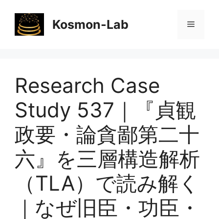
コ
ン
Kosmon-Lab
メ
テ
ン
ニ
ツ
へ
Research Case
ス
ュ
キ
Study 537｜『貞観
ッ
ー
プ
政要・論貪鄙第二十
六』を三層構造解析
（TLA）で読み解く
｜なぜ旧臣・功臣・