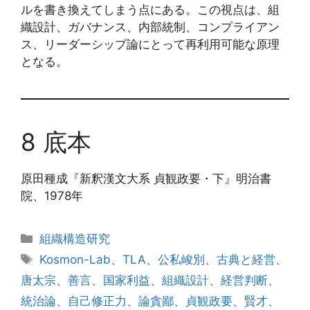
ルを書き換えてしまう点にある。この視点は、組
織設計、ガバナンス、内部統制、コンプライアン
ス、リーダーシップ論にとって再利用可能な原理
となる。
8 底本
原田種成『新釈漢文大系 貞観政要・下』明治書
院、1978年
カ
組織構造研究
テ
タ
Kosmon-Lab
、
TLA
、
公私峻別
、
古典と経営
、
ゴ
グ
唐太宗
、
善言
、
国家利益
、
組織設計
、
経営判断
、
リ
統治論
、
自己修正力
、
論貪鄙
、
貞観政要
、
賢才
、
ー