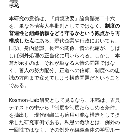
義
本研究の意義は、『貞観政要』論貪鄙第二十六
を、単なる情実人事批判としてではなく、
制度の
普遍性と組織信頼をどう守るかという観点から再
構成した点
にある。現代企業や行政においても、
旧功、身内意識、長年の関係、情の配慮が、しば
しば例外処理の正当化に用いられる。しかし、本
篇が示すのは、それが単なる人情の問題ではな
く、善人の努力配分、正道への信頼、制度への忠
誠の方向まで変えてしまう構造問題だということ
である。
Kosmon-Lab研究として見るなら、本稿は、古典
テキストの中から「制度を制度たらしめる条件」
を抽出し、現代組織にも適用可能な構造として提
示した研究事例である。私恩の危険とは、例外の
一回性ではなく、その例外が組織全体の学習ルー