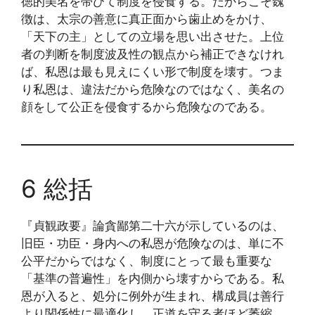
徳的美名を帯びて制度を侵食する。だからこそ魏
徴は、太宗の善意に真正面から歯止めをかけ、
「天下の主」としての立場を思い出させた。上位
者の判断を制度波及性の観点から補正できなけれ
ば、私恩は最も見えにくい形で制度を壊す。つま
り私恩は、違法だから危険なのではなく、美名の
顔をして公正を侵食するから危険なのである。
6 総括
『貞観政要』論貪鄙第二十六が示しているのは、
旧臣・功臣・身内への私恩が危険なのは、単に不
公平だからではなく、制度にとって最も重要な
「基準の普遍性」を内側から壊すからである。私
恩が入ると、処分に例外が生まれ、構成員は善行
より関係性に最適化し、正道を守る者ほど萎縮