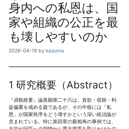
身内への私恩は、国
家や組織の公正を最
も壊しやすいのか
2026-04-19
by
kazuma
1 研究概要（Abstract）
『貞観政要』論貪鄙第二十六は、貪欲・収賄・利
益偏重を戒める篇であるが、その中核には「私
恩」が国家秩序をどう壊すかという深い統治論が
含まれている。特に第四章の龐相寿の事例では、
太宗が旧臣への同情から寛大措置を取りかけたの