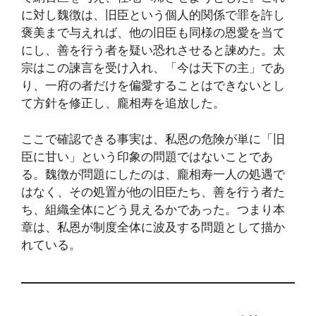
に対し魏徴は、旧臣という個人的関係で罪を許し
褒美まで与えれば、他の旧臣も同様の恩愛を当て
にし、善を行う者を疑い恐れさせると諫めた。太
宗はこの諫言を受け入れ、「今は天下の主」であ
り、一府の者だけを偏愛することはできないとし
て方針を修正し、龐相寿を追放した。
ここで確認できる事実は、私恩の危険が単に「旧
臣に甘い」という印象の問題ではないことであ
る。魏徴が問題にしたのは、龐相寿一人の処遇で
はなく、その処置が他の旧臣たち、善を行う者た
ち、組織全体にどう見えるかであった。つまり本
章は、私恩が制度全体に波及する問題として描か
れている。