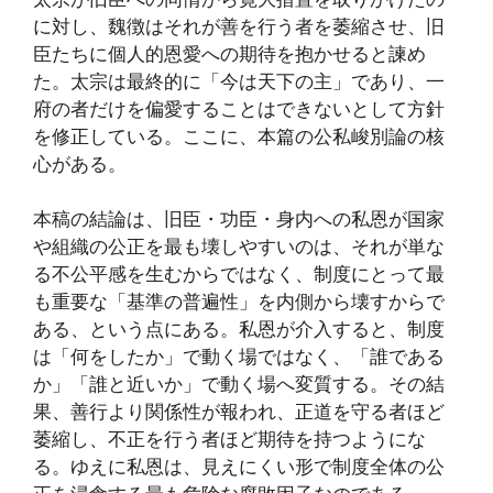
に対し、魏徴はそれが善を行う者を萎縮させ、旧
臣たちに個人的恩愛への期待を抱かせると諫め
た。太宗は最終的に「今は天下の主」であり、一
府の者だけを偏愛することはできないとして方針
を修正している。ここに、本篇の公私峻別論の核
心がある。
本稿の結論は、旧臣・功臣・身内への私恩が国家
や組織の公正を最も壊しやすいのは、それが単な
る不公平感を生むからではなく、制度にとって最
も重要な「基準の普遍性」を内側から壊すからで
ある、という点にある。私恩が介入すると、制度
は「何をしたか」で動く場ではなく、「誰である
か」「誰と近いか」で動く場へ変質する。その結
果、善行より関係性が報われ、正道を守る者ほど
萎縮し、不正を行う者ほど期待を持つようにな
る。ゆえに私恩は、見えにくい形で制度全体の公