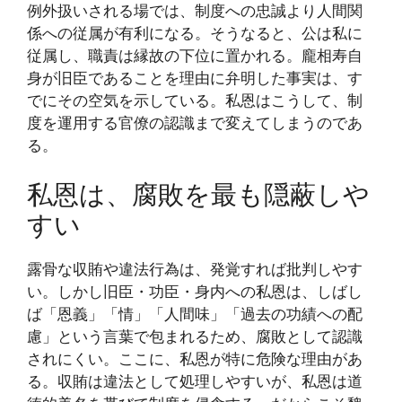
例外扱いされる場では、制度への忠誠より人間関
係への従属が有利になる。そうなると、公は私に
従属し、職責は縁故の下位に置かれる。龐相寿自
身が旧臣であることを理由に弁明した事実は、す
でにその空気を示している。私恩はこうして、制
度を運用する官僚の認識まで変えてしまうのであ
る。
私恩は、腐敗を最も隠蔽しや
すい
露骨な収賄や違法行為は、発覚すれば批判しやす
い。しかし旧臣・功臣・身内への私恩は、しばし
ば「恩義」「情」「人間味」「過去の功績への配
慮」という言葉で包まれるため、腐敗として認識
されにくい。ここに、私恩が特に危険な理由があ
る。収賄は違法として処理しやすいが、私恩は道