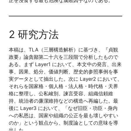
正を浸食する最も危険な腐敗因子なのである。
2 研究方法
本稿は、TLA（三層構造解析）に基づき、『貞観
政要』論貪鄙第二十六を三段階で分析したもので
ある。まず Layer1 において、本文中の発言、出来
事、因果、処分、価値判断、歴史的参照事例を事
実データとして抽出した。次に Layer2 において、
それらを国家格・個人格・法人格・時代格・天界
格に整理し、公私峻別、諫言受容、組織信頼維
持、統治者の廉潔維持などの構造へ再編した。最
後に Layer3 において、「なぜ旧臣・功臣・身内
への私恩は、国家や組織の公正を最も壊しやすい
のか」という観点から、制度論としての意味を導
出した。