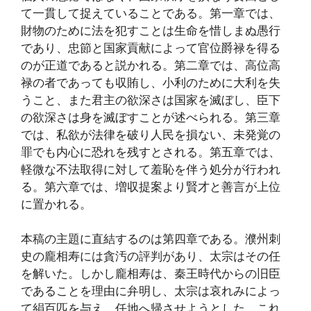
て一貫して捉えていることである。第一章では、
財物のために法を犯すことは生命を惜しまぬ愚行
であり、忠節と国家貢献によって官位爵禄を得る
のが正道であると説かれる。第二章では、高位高
禄の者であっても収賄し、小利のために大利を失
うこと、また君主の欲深さは国家を滅ぼし、臣下
の欲深さは身を滅ぼすことが述べられる。第三章
では、私欲が法律を破り人民を損ない、未発覚の
罪でも内心に恐れを残すとされる。第五章では、
軽微な不法取得に対して羞恥を伴う処分が行われ
る。第六章では、増収提案より賢才と善言が上位
に置かれる。
本稿の主題に直結するのは第四章である。濮州刺
史の龐相寿には貪汚の評判があり、太宗はその任
を解いた。しかし龐相寿は、秦王時代からの旧臣
であることを理由に弁明し、太宗は哀れみによっ
て絹百匹を与え、任地へ帰させようとした。これ