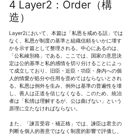
4 Layer2：Order（構
造）
Layer2において、本篇は「私恩を戒める話」では
なく、私恩が制度の基準と組織信頼をいかに壊す
かを示す篇として整理される。中心にあるのは、
「公私峻別格」である。ここでは、国家の意思決
定は公的基準と私的感情を切り分けることによっ
て成立しており、旧臣・近臣・功臣・身内への個
人的情愛が処分や任用を歪めてはならないとされ
る。私恩は例外を生み、例外は基準の普遍性を壊
し、善人は正道を信じなくなる。このため、統治
者は「私情は理解するが、公は曲げない」という
原理に立たなければならない。
また、「諫言受容・補正格」では、諫臣は君主の
判断を個人的善意ではなく制度的影響で評価し、