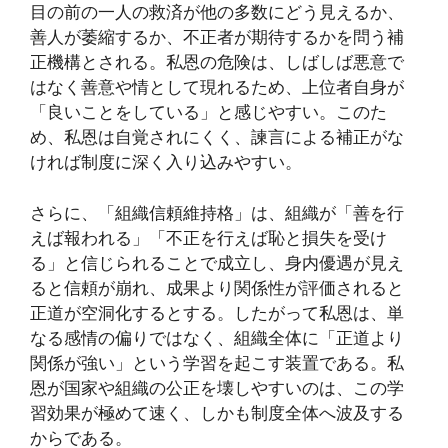
目の前の一人の救済が他の多数にどう見えるか、
善人が萎縮するか、不正者が期待するかを問う補
正機構とされる。私恩の危険は、しばしば悪意で
はなく善意や情として現れるため、上位者自身が
「良いことをしている」と感じやすい。このた
め、私恩は自覚されにくく、諫言による補正がな
ければ制度に深く入り込みやすい。
さらに、「組織信頼維持格」は、組織が「善を行
えば報われる」「不正を行えば恥と損失を受け
る」と信じられることで成立し、身内優遇が見え
ると信頼が崩れ、成果より関係性が評価されると
正道が空洞化するとする。したがって私恩は、単
なる感情の偏りではなく、組織全体に「正道より
関係が強い」という学習を起こす装置である。私
恩が国家や組織の公正を壊しやすいのは、この学
習効果が極めて速く、しかも制度全体へ波及する
からである。