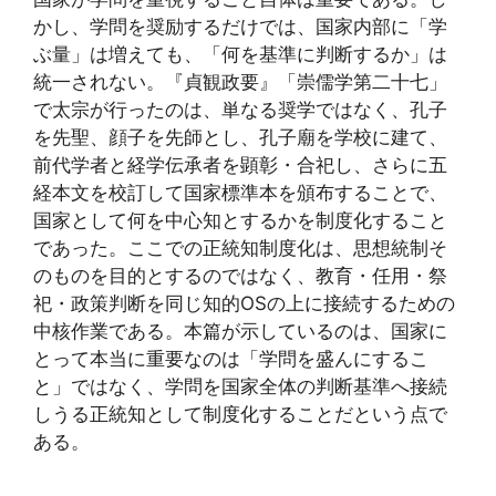
かし、学問を奨励するだけでは、国家内部に「学
ぶ量」は増えても、「何を基準に判断するか」は
統一されない。『貞観政要』「崇儒学第二十七」
で太宗が行ったのは、単なる奨学ではなく、孔子
を先聖、顔子を先師とし、孔子廟を学校に建て、
前代学者と経学伝承者を顕彰・合祀し、さらに五
経本文を校訂して国家標準本を頒布することで、
国家として何を中心知とするかを制度化すること
であった。ここでの正統知制度化は、思想統制そ
のものを目的とするのではなく、教育・任用・祭
祀・政策判断を同じ知的OSの上に接続するための
中核作業である。本篇が示しているのは、国家に
とって本当に重要なのは「学問を盛んにするこ
と」ではなく、学問を国家全体の判断基準へ接続
しうる正統知として制度化することだという点で
ある。