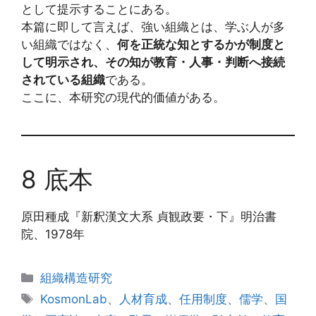
として提示することにある。
本篇に即して言えば、強い組織とは、学ぶ人が多
い組織ではなく、
何を正統な知とするかが制度と
して明示され、その知が教育・人事・判断へ接続
されている組織
である。
ここに、本研究の現代的価値がある。
8 底本
原田種成『新釈漢文大系 貞観政要・下』明治書
院、1978年
カ
組織構造研究
テ
タ
KosmonLab
、
人材育成
、
任用制度
、
儒学
、
国
ゴ
グ