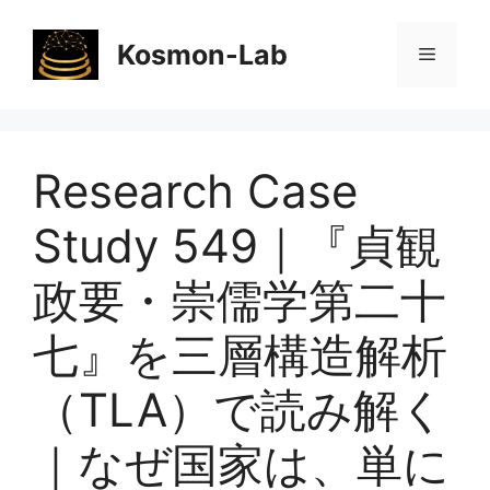
コ
ン
Kosmon-Lab
メ
テ
ン
ニ
ツ
へ
Research Case
ス
ュ
キ
Study 549｜『貞観
ッ
ー
プ
政要・崇儒学第二十
七』を三層構造解析
（TLA）で読み解く
｜なぜ国家は、単に