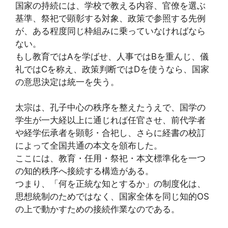
国家の持続には、学校で教える内容、官僚を選ぶ
基準、祭祀で顕彰する対象、政策で参照する先例
が、ある程度同じ枠組みに乗っていなければなら
ない。
もし教育ではAを学ばせ、人事ではBを重んじ、儀
礼ではCを称え、政策判断ではDを使うなら、国家
の意思決定は統一を失う。
太宗は、孔子中心の秩序を整えたうえで、国学の
学生が一大経以上に通じれば任官させ、前代学者
や経学伝承者を顕彰・合祀し、さらに経書の校訂
によって全国共通の本文を頒布した。
ここには、教育・任用・祭祀・本文標準化を一つ
の知的秩序へ接続する構造がある。
つまり、「何を正統な知とするか」の制度化は、
思想統制のためではなく、国家全体を同じ知的OS
の上で動かすための接続作業なのである。