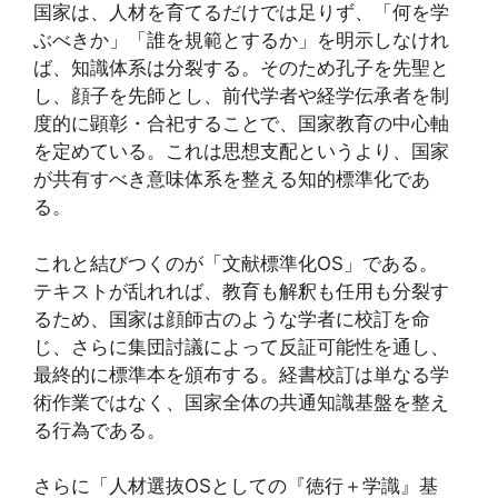
国家は、人材を育てるだけでは足りず、「何を学
ぶべきか」「誰を規範とするか」を明示しなけれ
ば、知識体系は分裂する。そのため孔子を先聖と
し、顔子を先師とし、前代学者や経学伝承者を制
度的に顕彰・合祀することで、国家教育の中心軸
を定めている。これは思想支配というより、国家
が共有すべき意味体系を整える知的標準化であ
る。
これと結びつくのが「文献標準化OS」である。
テキストが乱れれば、教育も解釈も任用も分裂す
るため、国家は顔師古のような学者に校訂を命
じ、さらに集団討議によって反証可能性を通し、
最終的に標準本を頒布する。経書校訂は単なる学
術作業ではなく、国家全体の共通知識基盤を整え
る行為である。
さらに「人材選抜OSとしての『徳行＋学識』基