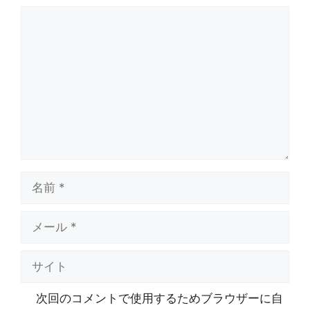
コ
メ
ン
ト
名
前
メ
ー
ル
サ
イ
ト
次回のコメントで使用するためブラウザーに自