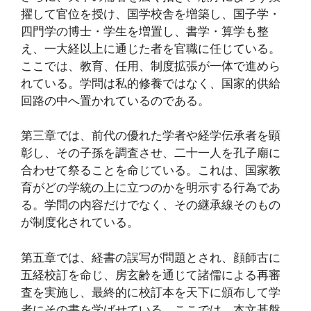
擢して官位を授け、国学校舎を増築し、国子学・
四門学の博士・学生を増置し、書学・算学も整
え、一大経以上に通じた者を官職に任じている。
ここでは、教育、任用、制度拡張が一体で進めら
れている。学問は私的修養ではなく、国家的供給
回路の中へ置かれているのである。
第三章では、前代の優れた学者や経学伝承者を顕
彰し、その子孫を調査させ、二十一人を孔子廟に
合わせて祭ることを命じている。これは、国家教
育がどの学統の上に立つのかを明示する行為であ
る。学問の内容だけでなく、その継承線そのもの
が制度化されている。
第五章では、経書の誤写が問題とされ、顔師古に
五経校訂を命じ、房玄齢を通じて諸儒による再審
査を実施し、最終的に校訂本を天下に頒布して学
者にその書を学ばせている。ここでは、本文基盤