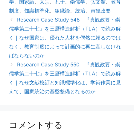
学
、
国家論
、
太宗
、
孔子
、
崇儒学
、
弘文館
、
教育
リ
制度
、
知識標準化
、
組織論
、
統治
、
貞観政要
ー
Research Case Study 548｜『貞観政要・崇
儒学第二十七』を三層構造解析（TLA）で読み解
く｜なぜ国家は、優れた人材を偶然に頼るのでは
なく、教育制度によって計画的に再生産しなけれ
ばならないのか
Research Case Study 550｜『貞観政要・崇
儒学第二十七』を三層構造解析（TLA）で読み解
く｜なぜ文献校訂と知識標準化は、学術作業に見
えて、国家統治の基盤整備となるのか
コメントする