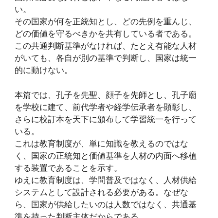
い。
その国家が何を正統知とし、どの先例を重んじ、
どの価値を守るべきかを共有している者である。
この共通判断基準がなければ、たとえ有能な人材
がいても、各自が別の基準で判断し、国家は統一
的に動けない。
本篇では、孔子を先聖、顔子を先師とし、孔子廟
を学校に建て、前代学者や経学伝承者を顕彰し、
さらに校訂本を天下に頒布して学習統一を行って
いる。
これは教育制度が、単に知識を教えるのではな
く、国家の正統知と価値基準を人材の内面へ移植
する装置であることを示す。
ゆえに教育制度は、学問普及ではなく、人材供給
システムとして設計される必要がある。なぜな
ら、国家が供給したいのは人数ではなく、共通基
準を持った判断主体だからである。