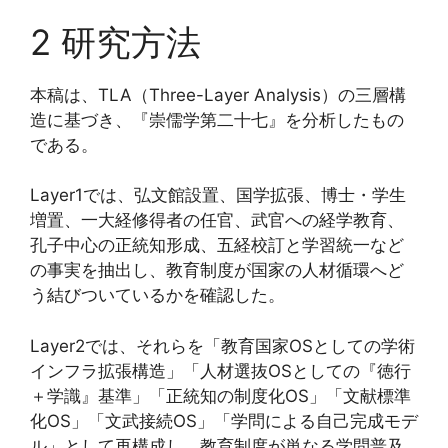
2 研究方法
本稿は、TLA（Three-Layer Analysis）の三層構
造に基づき、『崇儒学第二十七』を分析したもの
である。
Layer1では、弘文館設置、国学拡張、博士・学生
増置、一大経修得者の任官、武官への経学教育、
孔子中心の正統知形成、五経校訂と学習統一など
の事実を抽出し、教育制度が国家の人材循環へど
う結びついているかを確認した。
Layer2では、それらを「教育国家OSとしての学術
インフラ拡張構造」「人材選抜OSとしての『徳行
＋学識』基準」「正統知の制度化OS」「文献標準
化OS」「文武接続OS」「学問による自己完成モデ
ル」として再構成し、教育制度が単なる学問普及