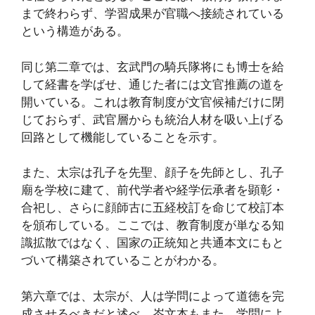
まで終わらず、学習成果が官職へ接続されている
という構造がある。
同じ第二章では、玄武門の騎兵隊将にも博士を給
して経書を学ばせ、通じた者には文官推薦の道を
開いている。これは教育制度が文官候補だけに閉
じておらず、武官層からも統治人材を吸い上げる
回路として機能していることを示す。
また、太宗は孔子を先聖、顔子を先師とし、孔子
廟を学校に建て、前代学者や経学伝承者を顕彰・
合祀し、さらに顔師古に五経校訂を命じて校訂本
を頒布している。ここでは、教育制度が単なる知
識拡散ではなく、国家の正統知と共通本文にもと
づいて構築されていることがわかる。
第六章では、太宗が、人は学問によって道徳を完
成させるべきだと述べ、岑文本もまた、学問によ