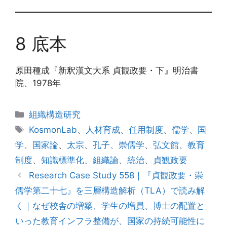
8 底本
原田種成『新釈漢文大系 貞観政要・下』明治書
院、1978年
カ
組織構造研究
テ
タ
KosmonLab
、
人材育成
、
任用制度
、
儒学
、
国
ゴ
グ
学
、
国家論
、
太宗
、
孔子
、
崇儒学
、
弘文館
、
教育
リ
制度
、
知識標準化
、
組織論
、
統治
、
貞観政要
ー
Research Case Study 558｜『貞観政要・崇
儒学第二十七』を三層構造解析（TLA）で読み解
く｜なぜ校舎の増築、学生の増員、博士の配置と
いった教育インフラ整備が、国家の持続可能性に