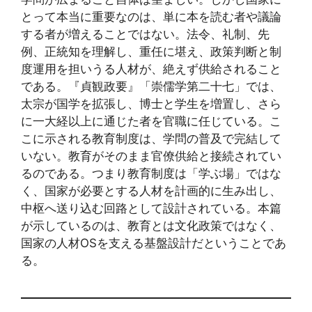
とって本当に重要なのは、単に本を読む者や議論
する者が増えることではない。法令、礼制、先
例、正統知を理解し、重任に堪え、政策判断と制
度運用を担いうる人材が、絶えず供給されること
である。『貞観政要』「崇儒学第二十七」では、
太宗が国学を拡張し、博士と学生を増置し、さら
に一大経以上に通じた者を官職に任じている。こ
こに示される教育制度は、学問の普及で完結して
いない。教育がそのまま官僚供給と接続されてい
るのである。つまり教育制度は「学ぶ場」ではな
く、国家が必要とする人材を計画的に生み出し、
中枢へ送り込む回路として設計されている。本篇
が示しているのは、教育とは文化政策ではなく、
国家の人材OSを支える基盤設計だということであ
る。