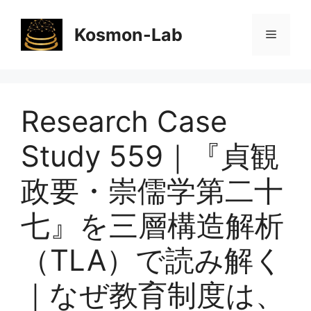
コ
ン
Kosmon-Lab
メ
テ
ン
ニ
ツ
へ
Research Case
ス
ュ
キ
Study 559｜『貞観
ッ
ー
プ
政要・崇儒学第二十
七』を三層構造解析
（TLA）で読み解く
｜なぜ教育制度は、