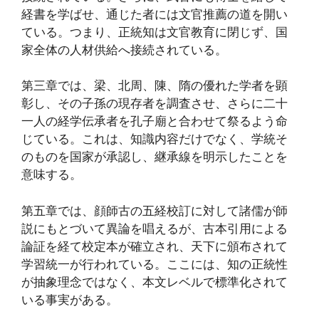
経書を学ばせ、通じた者には文官推薦の道を開い
ている。つまり、正統知は文官教育に閉じず、国
家全体の人材供給へ接続されている。
第三章では、梁、北周、陳、隋の優れた学者を顕
彰し、その子孫の現存者を調査させ、さらに二十
一人の経学伝承者を孔子廟と合わせて祭るよう命
じている。これは、知識内容だけでなく、学統そ
のものを国家が承認し、継承線を明示したことを
意味する。
第五章では、顔師古の五経校訂に対して諸儒が師
説にもとづいて異論を唱えるが、古本引用による
論証を経て校定本が確立され、天下に頒布されて
学習統一が行われている。ここには、知の正統性
が抽象理念ではなく、本文レベルで標準化されて
いる事実がある。