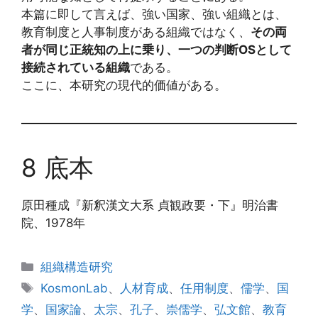
本篇に即して言えば、強い国家、強い組織とは、
教育制度と人事制度がある組織ではなく、
その両
者が同じ正統知の上に乗り、一つの判断OSとして
接続されている組織
である。
ここに、本研究の現代的価値がある。
8 底本
原田種成『新釈漢文大系 貞観政要・下』明治書
院、1978年
カ
組織構造研究
テ
タ
KosmonLab
、
人材育成
、
任用制度
、
儒学
、
国
ゴ
グ
学
、
国家論
、
太宗
、
孔子
、
崇儒学
、
弘文館
、
教育
リ