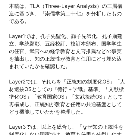
本稿は、TLA（Three-Layer Analysis）の三層構
造に基づき、『崇儒学第二十七』を分析したもの
である。
Layer1では、孔子先聖化、顔子先師化、孔子廟建
立、学統顕彰、五経校訂、校訂本頒布、国学学生
の任官、武官への経学教育と文官推薦などの事実
を抽出し、知の正統性が教育と任用にどう埋め込
まれていたかを確認した。
Layer2では、それらを「正統知の制度化OS」「人
材選抜OSとしての『徳行＋学識』基準」「文献標
準化OS」「教育国家OS」「文武接続OS」として
再構成し、正統知が教育と任用の共通基盤として
どう機能していたかを整理した。
Layer3では、以上を総合し、「なぜ知の正統性を
制度化しない国家では、教育も任用も分裂しやす