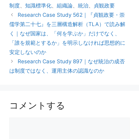
制度
、
知識標準化
、
組織論
、
統治
、
貞観政要
ー
Research Case Study 562｜『貞観政要・崇
儒学第二十七』を三層構造解析（TLA）で読み解
く｜なぜ国家は、「何を学ぶか」だけでなく、
「誰を規範とするか」を明示しなければ思想的に
安定しないのか
Research Case Study 897｜なぜ統治の成否
は制度ではなく、運用主体の認識なのか
コメントする
コ
メ
ン