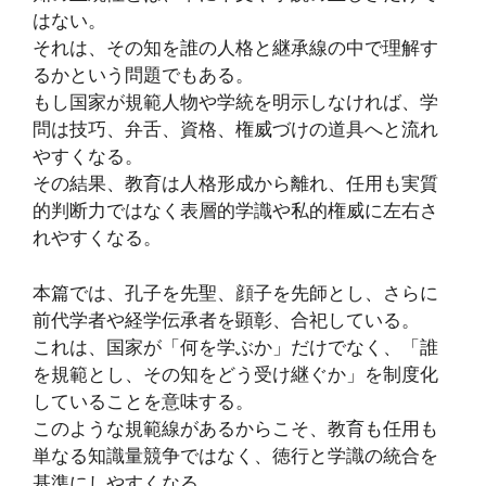
はない。
それは、その知を誰の人格と継承線の中で理解す
るかという問題でもある。
もし国家が規範人物や学統を明示しなければ、学
問は技巧、弁舌、資格、権威づけの道具へと流れ
やすくなる。
その結果、教育は人格形成から離れ、任用も実質
的判断力ではなく表層的学識や私的権威に左右さ
れやすくなる。
本篇では、孔子を先聖、顔子を先師とし、さらに
前代学者や経学伝承者を顕彰、合祀している。
これは、国家が「何を学ぶか」だけでなく、「誰
を規範とし、その知をどう受け継ぐか」を制度化
していることを意味する。
このような規範線があるからこそ、教育も任用も
単なる知識量競争ではなく、徳行と学識の統合を
基準にしやすくなる。