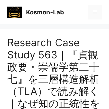
コ
ン
Kosmon-Lab
メ
テ
ン
ニ
ツ
へ
Research Case
ス
ュ
キ
Study 563｜『貞観
ッ
ー
プ
政要・崇儒学第二十
七』を三層構造解析
（TLA）で読み解く
｜なぜ知の正統性を