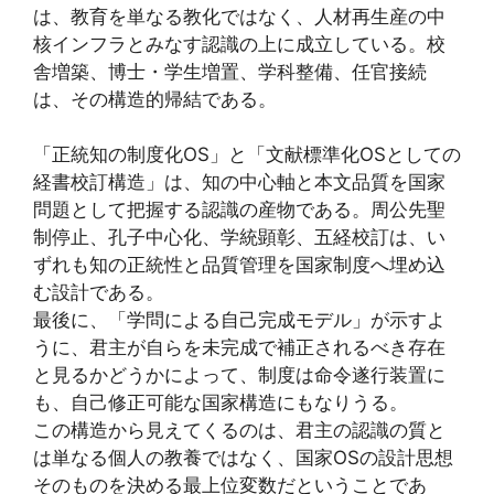
は、教育を単なる教化ではなく、人材再生産の中
核インフラとみなす認識の上に成立している。校
舎増築、博士・学生増置、学科整備、任官接続
は、その構造的帰結である。
「正統知の制度化OS」と「文献標準化OSとしての
経書校訂構造」は、知の中心軸と本文品質を国家
問題として把握する認識の産物である。周公先聖
制停止、孔子中心化、学統顕彰、五経校訂は、い
ずれも知の正統性と品質管理を国家制度へ埋め込
む設計である。
最後に、「学問による自己完成モデル」が示すよ
うに、君主が自らを未完成で補正されるべき存在
と見るかどうかによって、制度は命令遂行装置に
も、自己修正可能な国家構造にもなりうる。
この構造から見えてくるのは、君主の認識の質と
は単なる個人の教養ではなく、国家OSの設計思想
そのものを決める最上位変数だということであ