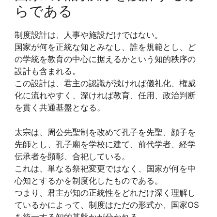
らである
制度設計は、人事や施設だけではない。
国家が何を正統な知とみなし、誰を規範とし、ど
の学統を教育の中心に据えるかという知的秩序の
設計も含まれる。
この設計は、君主の認識が浅ければ儀礼化、権威
化に流れやすく、深ければ教育、任用、政治判断
を貫く共通基盤となる。
太宗は、周公先聖制を改めて孔子を先聖、顔子を
先師とし、孔子廟を学校に建て、前代学者、経学
伝承者を顕彰、合祀している。
これは、単なる祭祀変更ではなく、国家が何を中
心知とするかを制度化したものである。
つまり、君主が知の正統性をどれだけ深く理解し
ているかによって、制度はただの形式か、国家OS
を統一する知的基盤かが分かれる。