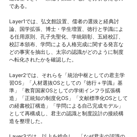
である。
Layer1では、弘文館設置、儒者の選抜と経典討
論、国学拡張、博士・学生増置、徳行と学識によ
る任用原則、孔子先聖化、学統顕彰、五経校訂、
校訂本頒布、学問による人格完成に関する発言な
どの事実を抽出し、太宗の認識がどのように制度
へ転化されたかを確認した。
Layer2では、それらを「統治中枢としての君主学
習OS」「人材選抜OSとしての『徳行＋学識』基
準」「教育国家OSとしての学術インフラ拡張構
造」「正統知の制度化OS」「文献標準化OSとして
の経書校訂構造」「学問による自己完成モデル」
として再構成し、君主の認識と制度設計の接続構
造を整理した。
Layer3では、以上を総合し、「なぜ君主の認識の