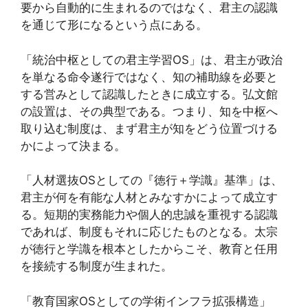
要から自動的に生まれるのではなく、君主の認識
を通じて形になるという点にある。
「統治中枢としての君主学習OS」は、君主が政治
を単なる命令遂行ではなく、知の補助線を必要と
する営みとして認識したときに成立する。弘文館
の設置は、その典型である。つまり、知を中枢へ
取り込む制度は、まず君主が知をどう位置づける
かによって決まる。
「人材選抜OSとしての『徳行＋学識』基準」は、
君主が何を有能な人材とみなすかによって成立す
る。短期的実務能力や個人的忠誠を重視する認識
であれば、制度もそれに応じたものとなる。太宗
が徳行と学識を根本としたからこそ、教育と任用
を接続する制度が生まれた。
「教育国家OSとしての学術インフラ拡張構造」