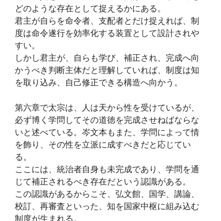
どのような存在として捉えるかにある。
君主が自らを命令者、支配者とだけ捉えれば、制
度は命令遂行を効率化する装置として設計されや
すい。
しかし君主が、自らも学び、補正され、完成へ向
かうべき判断主体だと理解していれば、制度は知
を取り込み、自己修正できる構造へ向かう。
第六章で太宗は、人は天から性を受けているが、
必ず博く学問してその道徳を完成させねばならな
いと述べている。岑文本もまた、学問によって情
を飾り、その性を立派に成すべきだと応じてい
る。
ここには、統治者自身も未完成であり、学問を通
じて補正されるべき存在だという認識がある。
この認識があるからこそ、弘文館、国学、講論、
校訂、再審査といった、知を国家中枢に組み込む
制度が生まれる。