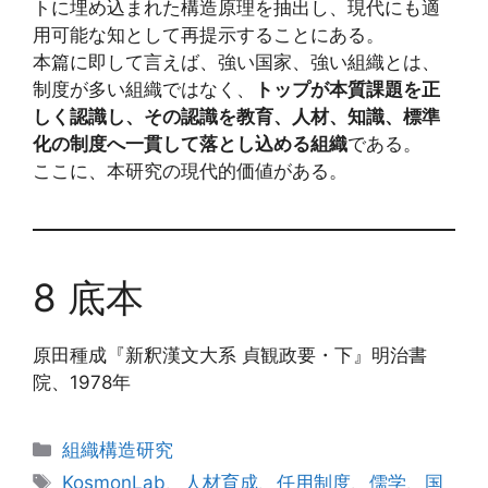
トに埋め込まれた構造原理を抽出し、現代にも適
用可能な知として再提示することにある。
本篇に即して言えば、強い国家、強い組織とは、
制度が多い組織ではなく、
トップが本質課題を正
しく認識し、その認識を教育、人材、知識、標準
化の制度へ一貫して落とし込める組織
である。
ここに、本研究の現代的価値がある。
8 底本
原田種成『新釈漢文大系 貞観政要・下』明治書
院、1978年
カ
組織構造研究
テ
タ
KosmonLab
、
人材育成
、
任用制度
、
儒学
、
国