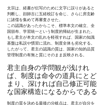
太宗は、経書が伝写のために文字に誤りがあると
判断し、顔師古に五経校訂を命じ、さらに房玄齢
に諸儒を集めて再審査させた。
この認識があったからこそ、標準本文の確立、全
国頒布、学習統一という制度的帰結が生まれた。
もし君主が本文の乱れを軽視すれば、国家の知識
基盤は私説や慣習に流れ、制度全体も劣化する。
したがって、君主の認識の質は、国家の知的品質
管理制度の有無と質にそのまま反映される。
君主自身の学問観が浅けれ
ば、制度は命令の道具にとど
まり、深ければ自己修正可能
な国家構造になるからである
制度の質を決める最後の分岐点は、君主が自分を