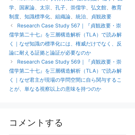
ゴ
グ
学
、
国家論
、
太宗
、
孔子
、
崇儒学
、
弘文館
、
教育
リ
制度
、
知識標準化
、
組織論
、
統治
、
貞観政要
ー
Research Case Study 567｜『貞観政要・崇
儒学第二十七』を三層構造解析（TLA）で読み解
く｜なぜ知識の標準化には、権威だけでなく、反
論に耐える証拠と論証が必要なのか
Research Case Study 569｜『貞観政要・崇
儒学第二十七』を三層構造解析（TLA）で読み解
く｜なぜ君主が現場の学問空間に自ら関与するこ
とが、単なる視察以上の意味を持つのか
コメントする