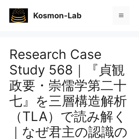
コ
ン
Kosmon-Lab
メ
テ
ン
ニ
ツ
へ
Research Case
ス
ュ
キ
Study 568｜『貞観
ッ
ー
プ
政要・崇儒学第二十
七』を三層構造解析
（TLA）で読み解く
｜なぜ君主の認識の