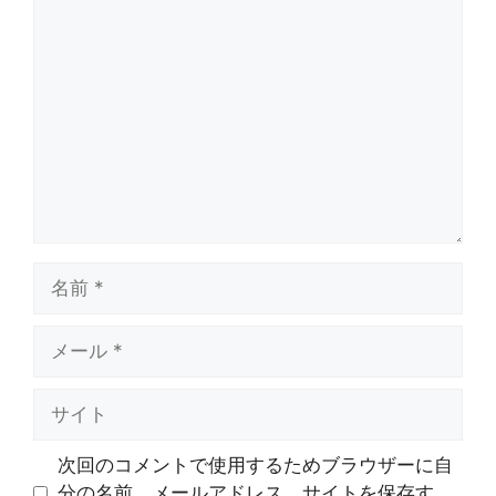
コ
メ
ン
ト
名
前
メ
ー
ル
サ
イ
ト
次回のコメントで使用するためブラウザーに自
分の名前、メールアドレス、サイトを保存す