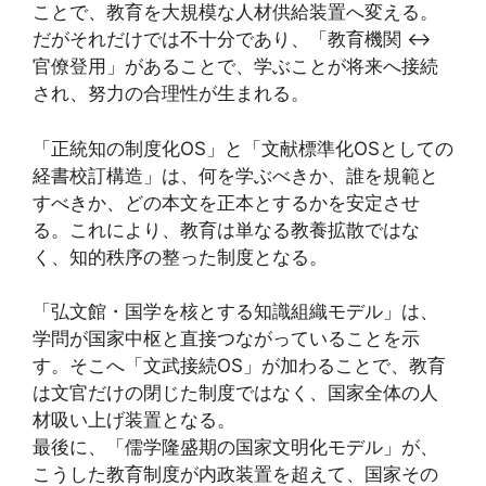
ことで、教育を大規模な人材供給装置へ変える。
だがそれだけでは不十分であり、「教育機関 ↔
官僚登用」があることで、学ぶことが将来へ接続
され、努力の合理性が生まれる。
「正統知の制度化OS」と「文献標準化OSとしての
経書校訂構造」は、何を学ぶべきか、誰を規範と
すべきか、どの本文を正本とするかを安定させ
る。これにより、教育は単なる教養拡散ではな
く、知的秩序の整った制度となる。
「弘文館・国学を核とする知識組織モデル」は、
学問が国家中枢と直接つながっていることを示
す。そこへ「文武接続OS」が加わることで、教育
は文官だけの閉じた制度ではなく、国家全体の人
材吸い上げ装置となる。
最後に、「儒学隆盛期の国家文明化モデル」が、
こうした教育制度が内政装置を超えて、国家その