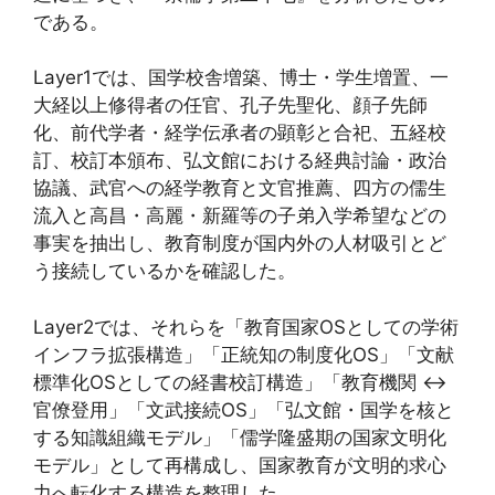
である。
Layer1では、国学校舎増築、博士・学生増置、一
大経以上修得者の任官、孔子先聖化、顔子先師
化、前代学者・経学伝承者の顕彰と合祀、五経校
訂、校訂本頒布、弘文館における経典討論・政治
協議、武官への経学教育と文官推薦、四方の儒生
流入と高昌・高麗・新羅等の子弟入学希望などの
事実を抽出し、教育制度が国内外の人材吸引とど
う接続しているかを確認した。
Layer2では、それらを「教育国家OSとしての学術
インフラ拡張構造」「正統知の制度化OS」「文献
標準化OSとしての経書校訂構造」「教育機関 ↔
官僚登用」「文武接続OS」「弘文館・国学を核と
する知識組織モデル」「儒学隆盛期の国家文明化
モデル」として再構成し、国家教育が文明的求心
力へ転化する構造を整理した。