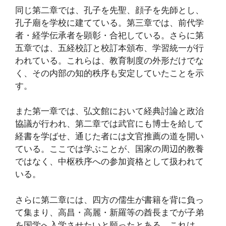
同じ第二章では、孔子を先聖、顔子を先師とし、
孔子廟を学校に建てている。第三章では、前代学
者・経学伝承者を顕彰・合祀している。さらに第
五章では、五経校訂と校訂本頒布、学習統一が行
われている。これらは、教育制度の外形だけでな
く、その内部の知的秩序も安定していたことを示
す。
また第一章では、弘文館において経典討論と政治
協議が行われ、第二章では武官にも博士を給して
経書を学ばせ、通じた者には文官推薦の道を開い
ている。ここでは学ぶことが、国家の周辺的教養
ではなく、中枢秩序への参加資格として扱われて
いる。
さらに第二章には、四方の儒生が書籍を背に負っ
て集まり、高昌・高麗・新羅等の酋長までが子弟
を国学へ入学させたいと願ったとある。これは、