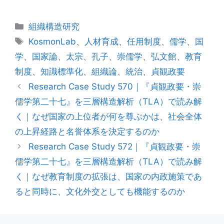
カ
組織構造研究
テ
タ
KosmonLab
、
人材育成
、
任用制度
、
儒学
、
国
ゴ
グ
学
、
国家論
、
太宗
、
孔子
、
崇儒学
、
弘文館
、
教育
リ
制度
、
知識標準化
、
組織論
、
統治
、
貞観政要
ー
Research Case Study 570｜『貞観政要・崇
儒学第二十七』を三層構造解析（TLA）で読み解
く｜なぜ国家の上位者が何を尊ぶかは、社会全体
の上昇経路と名誉体系を決定するのか
Research Case Study 572｜『貞観政要・崇
儒学第二十七』を三層構造解析（TLA）で読み解
く｜なぜ教育制度の拡張は、国家の内政施策であ
ると同時に、文化外交としても機能するのか