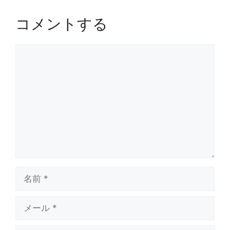
コメントする
コ
メ
ン
ト
名
前
メ
ー
ル