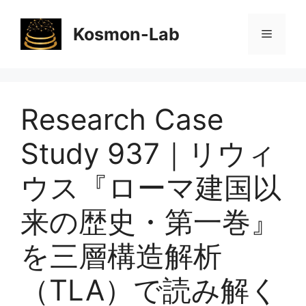
コ
ン
Kosmon-Lab
メ
テ
ン
ニ
ツ
へ
Research Case
ス
ュ
キ
Study 937｜リウィ
ッ
ー
プ
ウス『ローマ建国以
来の歴史・第一巻』
を三層構造解析
（TLA）で読み解く