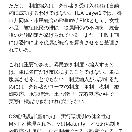
ただし、制度編入は、外部者を受け入れれば自動
的に成功するわけではない。TLA Layer2では、都
市共同体・市民統合のFailure / Riskとして、女性
不足、被征服民の排除、従属関係の不均衡、統合
後の差別固定が挙げられている。また、王政末期
には恐怖による従属が統合を腐食させると整理さ
れている。
これは重要である。異民族を制度へ編入すると
は、単に名前だけ市民にすることではない。単に
服属させることでもない。制度編入が成功するた
めには、外部者がローマの制度、軍制、税制、婚
姻秩序、承認構造、土地管理、宗教秩序の中で、
実際に機能できなければならない。
OS組織設計理論では、実行環境側の健全性は
M×T と整理される。MはMaturity、すなわち制度
や秩序を理解し、自己制御できる成熟度である。T