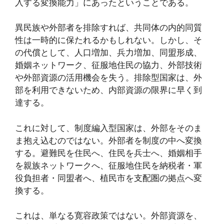
入する変換能力」にあったということである。
異民族や外部者を排除すれば、共同体の内的同質
性は一時的に保たれるかもしれない。しかし、そ
の代償として、人口増加、兵力増加、同盟形成、
婚姻ネットワーク、征服地住民の協力、外部技術
や外部資源の活用機会を失う。排除型国家は、外
部を利用できないため、内部資源の限界に早く到
達する。
これに対して、制度編入型国家は、外部をそのま
ま抱え込むのではない。外部者を制度の中へ変換
する。避難民を住民へ、住民を兵士へ、婚姻相手
を親族ネットワークへ、征服地住民を納税者・軍
役負担者・同盟者へ、植民市を支配圏の拠点へ変
換する。
これは、単なる寛容政策ではない。外部資源を、