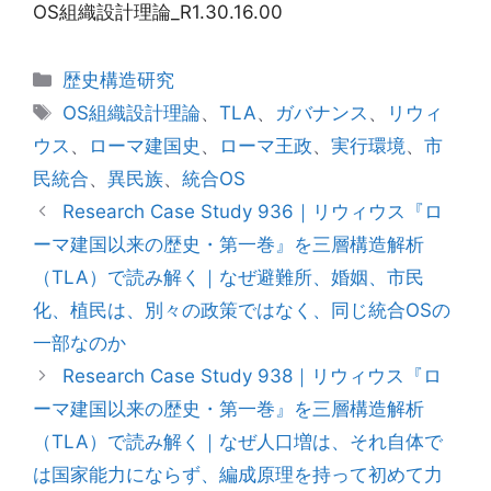
OS組織設計理論_R1.30.16.00
カ
歴史構造研究
テ
タ
OS組織設計理論
、
TLA
、
ガバナンス
、
リウィ
ゴ
グ
ウス
、
ローマ建国史
、
ローマ王政
、
実行環境
、
市
リ
民統合
、
異民族
、
統合OS
ー
Research Case Study 936｜リウィウス『ロ
ーマ建国以来の歴史・第一巻』を三層構造解析
（TLA）で読み解く｜なぜ避難所、婚姻、市民
化、植民は、別々の政策ではなく、同じ統合OSの
一部なのか
Research Case Study 938｜リウィウス『ロ
ーマ建国以来の歴史・第一巻』を三層構造解析
（TLA）で読み解く｜なぜ人口増は、それ自体で
は国家能力にならず、編成原理を持って初めて力