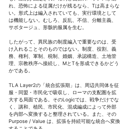
れ、恐怖による従属だけが残るなら、Tは高まらな
い。形式上は編入されていても、実行環境として
は機能しない。むしろ、反乱、不信、分離主義、
サボタージュ、形骸的服属を生む。
したがって、異民族の制度編入で重要なのは、受
け入れることそのものではない。制度、役割、義
務、権利、軍制、税制、婚姻、承認構造、土地管
理、宗教秩序へ接続し、MとTを形成できるかどう
かである。
TLA Layer2の「統合拡張期」は、周辺共同体を征
服・同盟・市民化で吸収し、ローマの支配圏を拡
大する局面である。そのLogicでは、戦争だけでな
く、講和、植民、市民化、混成編成によって外部
を内部へ変換すると整理されている。また、その
Purpose / Value は、拡張を持続可能な統合へ変換
することである。