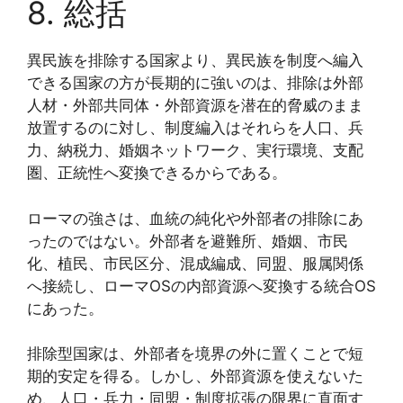
8. 総括
異民族を排除する国家より、異民族を制度へ編入
できる国家の方が長期的に強いのは、排除は外部
人材・外部共同体・外部資源を潜在的脅威のまま
放置するのに対し、制度編入はそれらを人口、兵
力、納税力、婚姻ネットワーク、実行環境、支配
圏、正統性へ変換できるからである。
ローマの強さは、血統の純化や外部者の排除にあ
ったのではない。外部者を避難所、婚姻、市民
化、植民、市民区分、混成編成、同盟、服属関係
へ接続し、ローマOSの内部資源へ変換する統合OS
にあった。
排除型国家は、外部者を境界の外に置くことで短
期的安定を得る。しかし、外部資源を使えないた
め、人口・兵力・同盟・制度拡張の限界に直面す