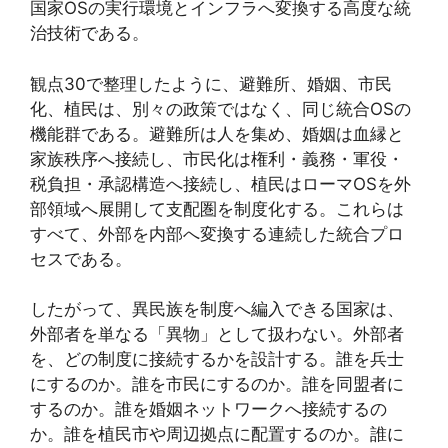
国家OSの実行環境とインフラへ変換する高度な統
治技術である。
観点30で整理したように、避難所、婚姻、市民
化、植民は、別々の政策ではなく、同じ統合OSの
機能群である。避難所は人を集め、婚姻は血縁と
家族秩序へ接続し、市民化は権利・義務・軍役・
税負担・承認構造へ接続し、植民はローマOSを外
部領域へ展開して支配圏を制度化する。これらは
すべて、外部を内部へ変換する連続した統合プロ
セスである。
したがって、異民族を制度へ編入できる国家は、
外部者を単なる「異物」として扱わない。外部者
を、どの制度に接続するかを設計する。誰を兵士
にするのか。誰を市民にするのか。誰を同盟者に
するのか。誰を婚姻ネットワークへ接続するの
か。誰を植民市や周辺拠点に配置するのか。誰に