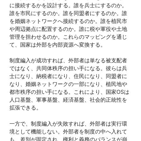
に接続するかを設計する。誰を兵士にするのか。
誰を市民にするのか。誰を同盟者にするのか。誰
を婚姻ネットワークへ接続するのか。誰を植民市
や周辺拠点に配置するのか。誰に税や軍役や土地
管理を担わせるのか。これらのマッピングを通じ
て、国家は外部を内部資源へ変換する。
制度編入が成功すれば、外部者は単なる被支配者
ではなく、共同体秩序の担い手になる。彼らは兵
士になり、納税者になり、住民になり、同盟者に
なり、婚姻ネットワークの一部になり、植民地や
都市秩序の担い手になる。これにより、国家OSは
人口基盤、軍事基盤、経済基盤、社会的正統性を
拡張できる。
一方で、制度編入が失敗すれば、外部者は実行環
境として機能しない。外部者を制度の中へ入れて
も、差別が固定され、権利と義務のバランスが崩