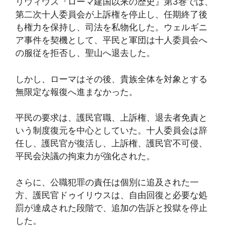
リウィウス『ローマ建国以来の歴史』第3巻では、
第二次十人委員会が上訴権を停止し、任期終了後
も権力を保持し、司法を私物化した。ウェルギニ
ア事件を契機として、平民と軍団は十人委員会へ
の服従を拒否し、聖山へ退去した。
しかし、ローマはその後、貴族全体を対象とする
無限定な報復へ進まなかった。
平民の要求は、護民官職、上訴権、退去者免責と
いう制度復元を中心としていた。十人委員会は辞
任し、護民官が復活し、上訴権、護民官不可侵、
平民会決議の拘束力が強化された。
さらに、公職犯罪の責任は個別に追及された一
方、護民官ドゥイリウスは、自由回復と必要な処
罰が達成された段階で、追加の告訴と投獄を停止
した。