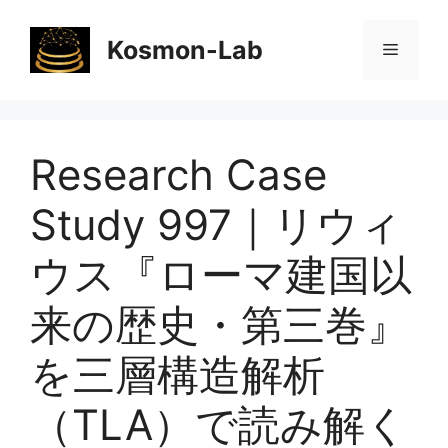
コ
ン
Kosmon-Lab
メ
テ
ン
ニ
ツ
へ
Research Case
ス
ュ
キ
Study 997｜リウィ
ッ
ー
プ
ウス『ローマ建国以
来の歴史・第三巻』
を三層構造解析
（TLA）で読み解く