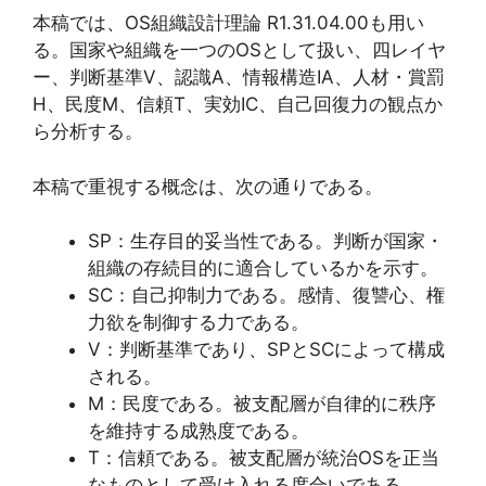
本稿では、OS組織設計理論 R1.31.04.00も用い
る。国家や組織を一つのOSとして扱い、四レイヤ
ー、判断基準V、認識A、情報構造IA、人材・賞罰
H、民度M、信頼T、実効IC、自己回復力の観点か
ら分析する。
本稿で重視する概念は、次の通りである。
SP：生存目的妥当性である。判断が国家・
組織の存続目的に適合しているかを示す。
SC：自己抑制力である。感情、復讐心、権
力欲を制御する力である。
V：判断基準であり、SPとSCによって構成
される。
M：民度である。被支配層が自律的に秩序
を維持する成熟度である。
T：信頼である。被支配層が統治OSを正当
なものとして受け入れる度合いである。