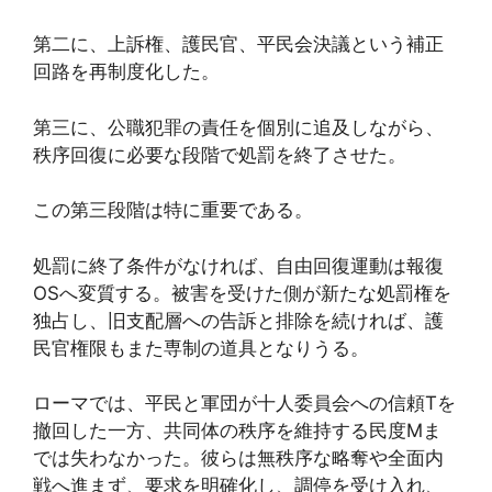
第二に、上訴権、護民官、平民会決議という補正
回路を再制度化した。
第三に、公職犯罪の責任を個別に追及しながら、
秩序回復に必要な段階で処罰を終了させた。
この第三段階は特に重要である。
処罰に終了条件がなければ、自由回復運動は報復
OSへ変質する。被害を受けた側が新たな処罰権を
独占し、旧支配層への告訴と排除を続ければ、護
民官権限もまた専制の道具となりうる。
ローマでは、平民と軍団が十人委員会への信頼Tを
撤回した一方、共同体の秩序を維持する民度Mま
では失わなかった。彼らは無秩序な略奪や全面内
戦へ進まず、要求を明確化し、調停を受け入れ、