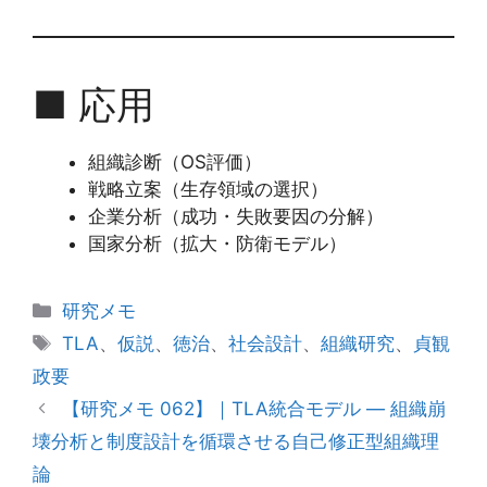
■ 応用
組織診断（OS評価）
戦略立案（生存領域の選択）
企業分析（成功・失敗要因の分解）
国家分析（拡大・防衛モデル）
カ
研究メモ
テ
タ
TLA
、
仮説
、
徳治
、
社会設計
、
組織研究
、
貞観
ゴ
グ
政要
リ
【研究メモ 062】｜TLA統合モデル ― 組織崩
ー
壊分析と制度設計を循環させる自己修正型組織理
論