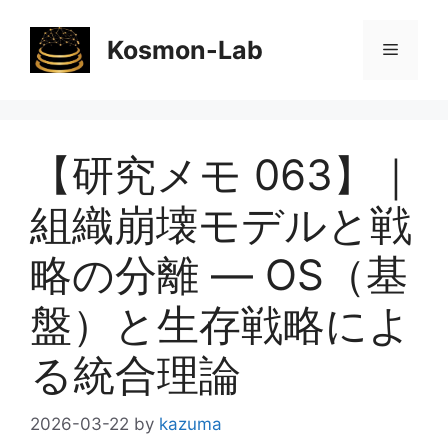
コ
ン
Kosmon-Lab
メ
テ
ン
ニ
ツ
へ
【研究メモ 063】｜
ス
ュ
キ
組織崩壊モデルと戦
ッ
ー
プ
略の分離 ― OS（基
盤）と生存戦略によ
る統合理論
2026-03-22
by
kazuma