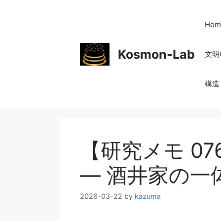
コ
ン
Hom
テ
ン
Kosmon-Lab
文明
ツ
へ
ス
構造
キ
ッ
プ
【研究メモ 0
― 酒井家の一
2026-03-22
by
kazuma