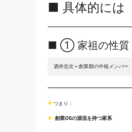
■ 具体的には
■ ① 家祖の性質
酒井忠次＝創業期の中核メンバー
つまり：
創業OSの源流を持つ家系