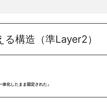
る構造（準Layer2）
）
一体化したまま固定された」