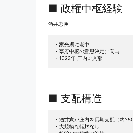
■ 政権中枢経験
酒井忠勝
・家光期に老中
・幕府中枢の意思決定に関与
・1622年 庄内に入部
■ 支配構造
・酒井家が庄内を長期支配（約25
・大規模な転封なし