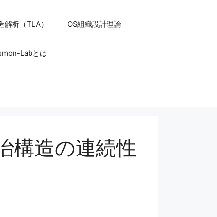
造解析（TLA）
OS組織設計理論
smon-Labとは
統治構造の連続性