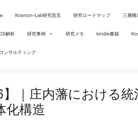
e
Kosmon-Lab研究宣言
研究ロードマップ
三層構
OS解析
研究事例
研究メモ
kindle書籍
Ko
コンサルティング
76】｜庄内藩における
体化構造