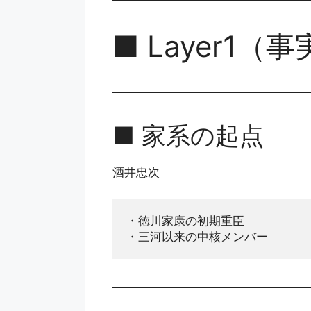
■ Layer1（
■ 家系の起点
酒井忠次
・徳川家康の初期重臣
・三河以来の中核メンバー