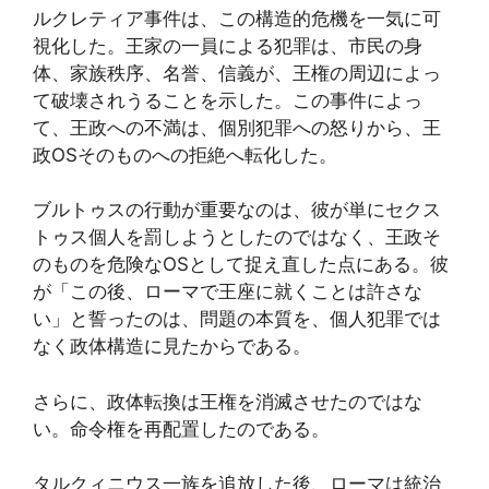
ルクレティア事件は、この構造的危機を一気に可
視化した。王家の一員による犯罪は、市民の身
体、家族秩序、名誉、信義が、王権の周辺によっ
て破壊されうることを示した。この事件によっ
て、王政への不満は、個別犯罪への怒りから、王
政OSそのものへの拒絶へ転化した。
ブルトゥスの行動が重要なのは、彼が単にセクス
トゥス個人を罰しようとしたのではなく、王政そ
のものを危険なOSとして捉え直した点にある。彼
が「この後、ローマで王座に就くことは許さな
い」と誓ったのは、問題の本質を、個人犯罪では
なく政体構造に見たからである。
さらに、政体転換は王権を消滅させたのではな
い。命令権を再配置したのである。
タルクィニウス一族を追放した後、ローマは統治