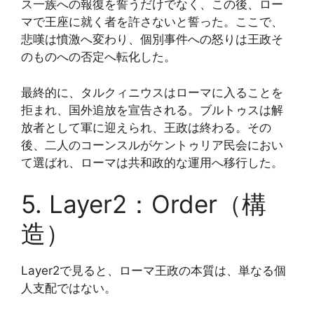
ス一族への報復を誓うだけでなく、この後、ロー
マで王座に就く者を許さないと誓った。ここで、
悲嘆は憤激へ変わり、個別事件への怒りは王政そ
のものへの否定へ転化した。
最終的に、タルクィニウスはローマに入ることを
拒まれ、国外追放を宣告される。ブルトゥスは解
放者として軍に迎えられ、王政は終わる。その
後、二人のコーンスルがケントゥリア民会におい
て選ばれ、ローマは共和政的な運用へ移行した。
5. Layer2：Order（構
造）
Layer2で見ると、ローマ王政の本質は、単なる個
人支配ではない。