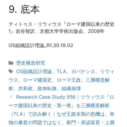
9. 底本
ティトゥス・リウィウス『ローマ建国以来の歴史
1』岩谷智訳、京都大学学術出版会、2008年
OS組織設計理論_R1.30.19.02
カ
歴史構造研究
テ
タ
OS組織設計理論
、
TLA
、
ガバナンス
、
リウィ
ゴ
グ
ウス
、
ローマ建国史
、
ローマ王政
、
三層構造解
リ
析
、
共和政
、
政体転換
、
組織崩壊
ー
Research Case Study 956｜リウィウス『ロ
ーマ建国以来の歴史・第一巻』を三層構造解析
（TLA）で読み解く｜なぜ王政末期の危機は、単
独の暴君の問題ではなく、家門・承認装置・上層