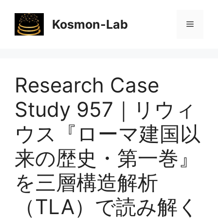
コ
ン
Kosmon-Lab
メ
テ
ン
ニ
ツ
へ
Research Case
ス
ュ
キ
Study 957｜リウィ
ッ
ー
プ
ウス『ローマ建国以
来の歴史・第一巻』
を三層構造解析
（TLA）で読み解く